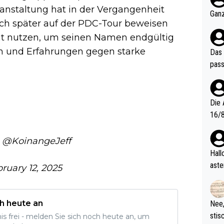
anstaltung hat in der Vergangenheit
och krasser wie ein Po
Ganz
sich später auf der PDC-Tour beweisen
ndes
it nutzen, um seinen Namen endgültig
en und Erfahrungen gegen starke
Das 
pass
Die 
16/8? Die Jugendspiele waren letztes Jah
zwei
l. Allerdings ist Mitchell Lawrie als Nummer 1 der Welt eh quali
@KoinangeJeff
fizi
Hallo, warum gibt es keinen Hinweis, dass di
eisters erst
aste
ruary 12, 2025
s Ja
rtik
d wo
etzt
h heute an
Nee,
urch
stis
nis frei - melden Sie sich noch heute an, um
(in 