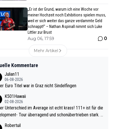
„Er ist der Grund, warum ich eine Woche vor
meiner Hochzeit noch Exhibitions spielen muss,
weil er sich weiter das ganze verdammte Geld
schnappt!" – Nathan Aspinall nimmt sich Luke
Littler zur Brust
0
Aug 06, 17:59
Mehr Artikel
uelle Kommentare
Julian11
06-08-2026
ter Euro Titel war in Graz nicht Sindelfingen
K501Hawaii
02-08-2026
r Unterschied im Average ist echt krass! 111+ ist für die
lopment- Tour überragend und schonübertrieben stark. U
 Ave dagegen eigentlich schon zu schwach - gerad
Robertuil
st recht. Da gewinnst keinen Blumentopf - ist ja n