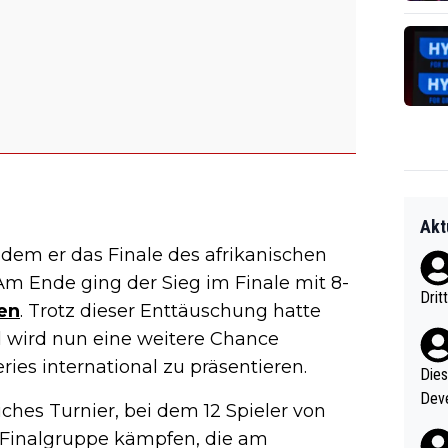
Akt
ndem er das Finale des afrikanischen
 Am Ende ging der Sieg im Finale mit 8-
Drit
en
. Trotz dieser Enttäuschung hatte
 wird nun eine weitere Chance
es international zu präsentieren.
Diese
Deve
ches Turnier, bei dem 12 Spieler von
nter 60 im
r Finalgruppe kämpfen, die am
e mal 40+ er