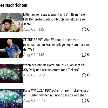
bte Nachrichten
Littler an der Spitze, Wright und Smith im freien
Fall: Der große Darts-Umbruch der letzten zwei
Jahre
0
Aug 06, 11:15
ZEITREISE MIT: Alan Warriner-Little – vom
psychiatrischen Krankenpfleger zur Nummer eins
der Welt
0
Aug 06, 11:18
Wann beginnt die Darts-WM 2027, wo liegt der
Ally Pally und wie bekommt man Tickets?
0
Aug 06, 19:12
Darts WM 2027: PDC schafft freien Ticketverkauf
ab – Karten werden nur noch per Los vergeben
0
Aug 06, 14:45