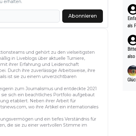
u erhalten.
ten 
als Z
nes 
Abonnieren
ttle
Einf
vV p
als 
n Ri
ehle
Bitt
aktionsteams und gehört zu den vielseitigsten
also
äßig in Liveblogs über aktuelle Turniere,
ung,
 mit ihrer Erfahrung und Leidenschaft
ei. Durch ihre zuverlässige Arbeitsweise, ihre
werd
ails ist sie zu einem unverzichtbaren
aube
Glüc
sych
steigerin zum Journalismus und entdeckte 2021
d di
sie sich ein beachtliches Portfolio aufgebaut
e ma
ung etabliert. Neben ihrer Arbeit für
tsnews.com, wo ihre Artikel ein internationales
n…
ühlungsvermögen und ein tiefes Verständnis für
n, die sie zu einer wertvollen Stimme im