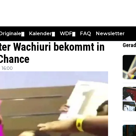
Originale
Kalender
WDF
FAQ
Newsletter
▼
▼
▼
ter Wachiuri bekommt in
Gerad
Chance
 16:00