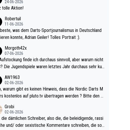
24-06-2026
kalspiel eines Kreisligisten vs einem Bu
 tolle Aktion!
ligisten.
Robertuil
11-06-2026
beste, was dem Darts-Sportjournalismus in Deutschland
ieren konnte, Adrian Geiler! Tolles Portrait :).
Morgoth42x
07-06-2026
Aufstockung finde ich durchaus sinnvoll, aber warum nicht
r durchaus sehr kur
lig und besser anzuschauen, als manch Erwachsenenspie
AW1963
02-06-2026
ert. Somit ändert die automatische Qualifikation des Weltm
e Nordic Darts M
mal nichts. Ich denke sie wollen damit für nächste
rs kostenlos auf pluto.tv übertragen werden ? Bitte den A
hr vorsorgen, denn da ist er alt genug für die PDC und wir
el aktualisieren, danke!
Grobi
hl wenig WDF Turniere spielen. Dies war bei Archie Self l
02-06-2026
es Jahr der Fall. Er musste als amtierender Weltmeister d
 die dämlichen Schreiber, also die, die beleidigende, rassi
 den Qualifier und ich glaube kaum, dass Mitchel sich das
che und/ oder sexistische Kommentare schreiben, die soll
Vegas) antun würde, wenn er doch eigentlich die PDC-WM