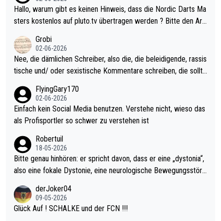
ziert. Somit ändert die automatische Qualifikation des Weltmei
Hallo, warum gibt es keinen Hinweis, dass die Nordic Darts Ma
sters erstmal nichts. Ich denke sie wollen damit für nächstes J
sters kostenlos auf pluto.tv übertragen werden ? Bitte den Arti
ahr vorsorgen, denn da ist er alt genug für die PDC und wird w
kel aktualisieren, danke!
Grobi
ohl wenig WDF Turniere spielen. Dies war bei Archie Self letzt
02-06-2026
es Jahr der Fall. Er musste als amtierender Weltmeister durch
Nee, die dämlichen Schreiber, also die, die beleidigende, rassis
den Qualifier und ich glaube kaum, dass Mitchel sich das (in Ve
tische und/ oder sexistische Kommentare schreiben, die sollte
gas) antun würde, wenn er doch eigentlich die PDC-WM als Zi
n das einfach mal bleiben lassen. Sollten besser mal ihr eigene
FlyingGary170
el hat.
s Leben in den Griff kriegen. Nur eins wundert mich: Luke Little
02-06-2026
r war doch neulich erst derjenige, der über Social Media GvV p
Einfach kein Social Media benutzen. Verstehe nicht, wieso das
rovoziert hat. Und Littlers Mutter schießt öfters mal gegen Ric
als Profisportler so schwer zu verstehen ist
ardo Pietreczko auf Social Media. Hmmmm. Finde den Fehler!
Robertuil
18-05-2026
Bitte genau hinhören: er spricht davon, dass er eine „dystonia“,
also eine fokale Dystonie, eine neurologische Bewegungsstöru
ng, bei der unkontrolliert Bewegungen und Krämpfe erzeugt w
derJoker04
erden, im Arm hat. Und, dass Medikamente ihm helfen! Ich glau
09-05-2026
be immer noch, dass sehr viele der Dartits-Fälle fälschlich psy
Glück Auf ! SCHALKE und der FCN !!!
chologisiert werden und eigentlich fokale Dystonien sind. Und