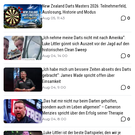
New Zealand Darts Masters 2026: Teilnehmerfeld,
Auslosung, Historie und Modus
0
Aug 05, 11:43
„Ich nehme meine Darts nicht mit nach Amerika“:
Luke Littler gönnt sich Auszeit vor der Jagd auf den
historischen Clean Sweep
0
Aug 04, 14:00
„Ich habe mich um bessere Zeiten abseits des Darts
gebracht“: James Wade spricht offen über
Einsamkeit
0
Aug 04, 9:00
„Das hat mir nicht nur beim Darten geholfen,
sondern auch im Leben allgemein“ – Cameron
Menzies spricht über den Erfolg seiner Therapie
0
Aug 04, 8:00
„Luke Littler ist der beste Dartspieler, den wir je