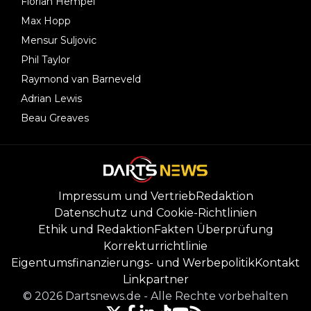
Florian Hempel
Max Hopp
Mensur Suljovic
Phil Taylor
Raymond van Barneveld
Adrian Lewis
Beau Greaves
Impressum und Vertrieb
Redaktion
Datenschutz und Cookie-Richtlinien
Ethik und Redaktion
Fakten Überprüfung
Korrekturrichtlinie
Eigentumsfinanzierungs- und Werbepolitik
Kontakt
Linkpartner
©
2026
Dartsnews.de
-
Alle Rechte vorbehalten