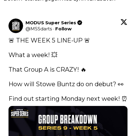
MODUS Super Series
@
MSSdarts
·
Follow
🚨 THE WEEK 5 LINE-UP 🚨

What a week! 💥

That Group A is CRAZY! 🔥

How will Stowe Buntz do on debut? 👀

Find out starting Monday next week! ⏰ 