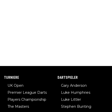
TURNIERE
DARTSPIELER
UK Open
Gary Anderson
Premier League Darts
Luke Humphries
Players Championship
Luke Littler
The Masters
Stephen Bunting