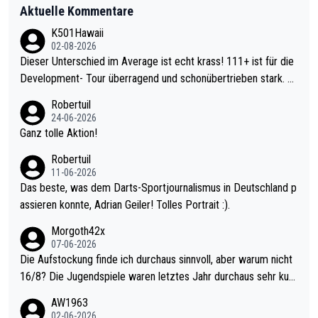
Aktuelle Kommentare
K501Hawaii
02-08-2026
Dieser Unterschied im Average ist echt krass! 111+ ist für die
Development- Tour überragend und schonübertrieben stark. U
nter 60 im Ave dagegen eigentlich schon zu schwach - gerade
Robertuil
mal 40+ erst recht. Da gewinnst keinen Blumentopf - ist ja noc
24-06-2026
h krasser wie ein Pokalspiel eines Kreisligisten vs einem Bund
Ganz tolle Aktion!
esligisten.
Robertuil
11-06-2026
Das beste, was dem Darts-Sportjournalismus in Deutschland p
assieren konnte, Adrian Geiler! Tolles Portrait :).
Morgoth42x
07-06-2026
Die Aufstockung finde ich durchaus sinnvoll, aber warum nicht
16/8? Die Jugendspiele waren letztes Jahr durchaus sehr kurz
weilig und besser anzuschauen, als manch Erwachsenenspiel.
AW1963
Allerdings ist Mitchell Lawrie als Nummer 1 der Welt eh qualifi
02-06-2026