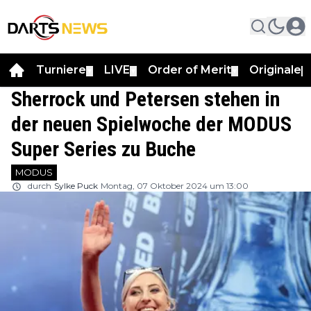
Turniere
LIVE
Order of Merit
Originale
▼
▼
▼
▼
Sherrock und Petersen stehen in
der neuen Spielwoche der MODUS
Super Series zu Buche
MODUS
durch
Sylke Puck
Montag, 07 Oktober 2024 um 13:00