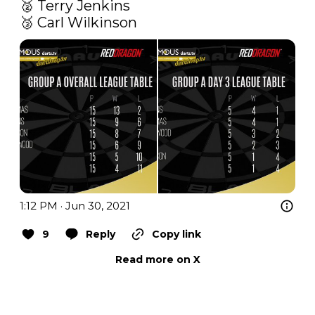
🥈 Terry Jenkins 

🥉 Carl Wilkinson 
1:12 PM · Jun 30, 2021
9
Reply
Copy link
Read more on X