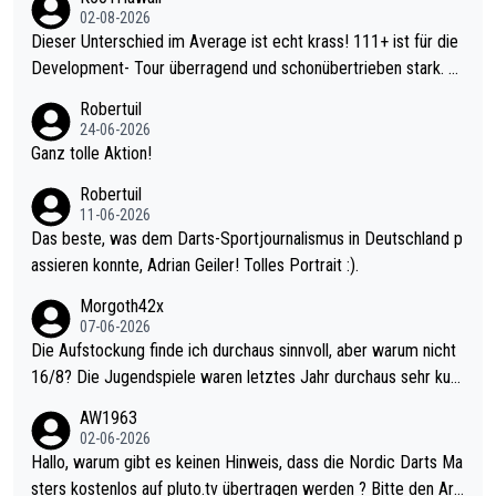
02-08-2026
Dieser Unterschied im Average ist echt krass! 111+ ist für die
Development- Tour überragend und schonübertrieben stark. U
nter 60 im Ave dagegen eigentlich schon zu schwach - gerade
Robertuil
mal 40+ erst recht. Da gewinnst keinen Blumentopf - ist ja noc
24-06-2026
h krasser wie ein Pokalspiel eines Kreisligisten vs einem Bund
Ganz tolle Aktion!
esligisten.
Robertuil
11-06-2026
Das beste, was dem Darts-Sportjournalismus in Deutschland p
assieren konnte, Adrian Geiler! Tolles Portrait :).
Morgoth42x
07-06-2026
Die Aufstockung finde ich durchaus sinnvoll, aber warum nicht
16/8? Die Jugendspiele waren letztes Jahr durchaus sehr kurz
weilig und besser anzuschauen, als manch Erwachsenenspiel.
AW1963
Allerdings ist Mitchell Lawrie als Nummer 1 der Welt eh qualifi
02-06-2026
ziert. Somit ändert die automatische Qualifikation des Weltmei
Hallo, warum gibt es keinen Hinweis, dass die Nordic Darts Ma
sters erstmal nichts. Ich denke sie wollen damit für nächstes J
sters kostenlos auf pluto.tv übertragen werden ? Bitte den Arti