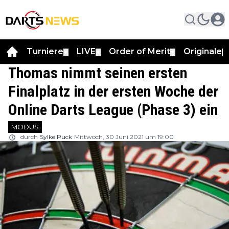
Turniere
LIVE
Order of Merit
Originale
▼
▼
▼
▼
Thomas nimmt seinen ersten
Finalplatz in der ersten Woche der
Online Darts League (Phase 3) ein
MODUS
durch
Sylke Puck
Mittwoch, 30 Juni 2021 um 19:00