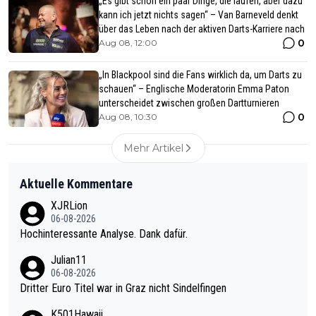
„Es gibt schon ein paar Dinge, die laufen, aber dazu
kann ich jetzt nichts sagen“ – Van Barneveld denkt
über das Leben nach der aktiven Darts-Karriere nach
0
Aug 08, 12:00
„In Blackpool sind die Fans wirklich da, um Darts zu
schauen“ – Englische Moderatorin Emma Paton
unterscheidet zwischen großen Dartturnieren
0
Aug 08, 10:30
Mehr Artikel
Aktuelle Kommentare
XJRLion
06-08-2026
Hochinteressante Analyse. Dank dafür.
Julian11
06-08-2026
Dritter Euro Titel war in Graz nicht Sindelfingen
K501Hawaii