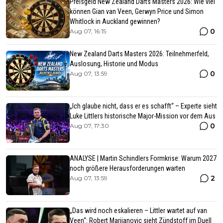
Preisgeld New Zealand Darts Masters 2026: Wie viel
können Gian van Veen, Gerwyn Price und Simon
Whitlock in Auckland gewinnen?
0
Aug 07, 16:15
New Zealand Darts Masters 2026: Teilnehmerfeld,
Auslosung, Historie und Modus
0
Aug 07, 13:59
„Ich glaube nicht, dass er es schafft“ – Experte sieht
Luke Littlers historische Major-Mission vor dem Aus
0
Aug 07, 17:30
ANALYSE | Martin Schindlers Formkrise: Warum 2027
noch größere Herausforderungen warten
2
Aug 07, 13:59
„Das wird noch eskalieren – Littler wartet auf van
Veen“: Robert Marijanovic sieht Zündstoff im Duell