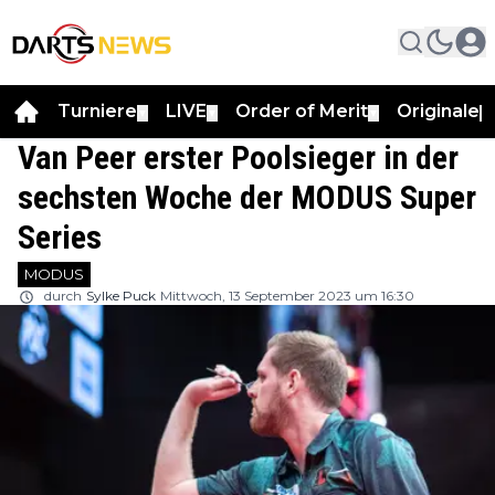
Turniere
LIVE
Order of Merit
Originale
▼
▼
▼
▼
Van Peer erster Poolsieger in der
sechsten Woche der MODUS Super
Series
MODUS
durch
Sylke Puck
Mittwoch, 13 September 2023 um 16:30