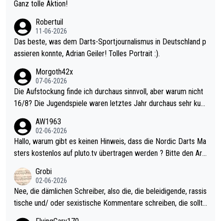
h krasser wie ein Pokalspiel eines Kreisligisten vs einem Bund
Ganz tolle Aktion!
esligisten.
Robertuil
11-06-2026
Das beste, was dem Darts-Sportjournalismus in Deutschland p
assieren konnte, Adrian Geiler! Tolles Portrait :).
Morgoth42x
07-06-2026
Die Aufstockung finde ich durchaus sinnvoll, aber warum nicht
16/8? Die Jugendspiele waren letztes Jahr durchaus sehr kurz
weilig und besser anzuschauen, als manch Erwachsenenspiel.
AW1963
Allerdings ist Mitchell Lawrie als Nummer 1 der Welt eh qualifi
02-06-2026
ziert. Somit ändert die automatische Qualifikation des Weltmei
Hallo, warum gibt es keinen Hinweis, dass die Nordic Darts Ma
sters erstmal nichts. Ich denke sie wollen damit für nächstes J
sters kostenlos auf pluto.tv übertragen werden ? Bitte den Arti
ahr vorsorgen, denn da ist er alt genug für die PDC und wird w
kel aktualisieren, danke!
Grobi
ohl wenig WDF Turniere spielen. Dies war bei Archie Self letzt
02-06-2026
es Jahr der Fall. Er musste als amtierender Weltmeister durch
Nee, die dämlichen Schreiber, also die, die beleidigende, rassis
den Qualifier und ich glaube kaum, dass Mitchel sich das (in Ve
tische und/ oder sexistische Kommentare schreiben, die sollte
gas) antun würde, wenn er doch eigentlich die PDC-WM als Zi
n das einfach mal bleiben lassen. Sollten besser mal ihr eigene