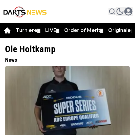
Turniere
LIVE
Order of Merit
Originale
▼
▼
▼
▼
Ole Holtkamp
News