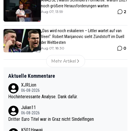
ANALYSE | Martin Schindlers Formkrise: Warum 2027
noch größere Herausforderungen warten
2
Aug 07, 13:59
„Das wird noch eskalieren – Littler wartet auf van
Veen“: Robert Marijanovic sieht Zündstoff im Duell
der Weltbesten
0
Aug 07, 18:30
Mehr Artikel
Aktuelle Kommentare
XJRLion
06-08-2026
Hochinteressante Analyse. Dank dafür.
Julian11
06-08-2026
Dritter Euro Titel war in Graz nicht Sindelfingen
K501Hawaii