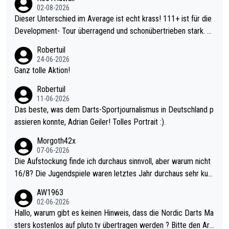
02-08-2026
Dieser Unterschied im Average ist echt krass! 111+ ist für die
Development- Tour überragend und schonübertrieben stark. U
nter 60 im Ave dagegen eigentlich schon zu schwach - gerade
Robertuil
mal 40+ erst recht. Da gewinnst keinen Blumentopf - ist ja noc
24-06-2026
h krasser wie ein Pokalspiel eines Kreisligisten vs einem Bund
Ganz tolle Aktion!
esligisten.
Robertuil
11-06-2026
Das beste, was dem Darts-Sportjournalismus in Deutschland p
assieren konnte, Adrian Geiler! Tolles Portrait :).
Morgoth42x
07-06-2026
Die Aufstockung finde ich durchaus sinnvoll, aber warum nicht
16/8? Die Jugendspiele waren letztes Jahr durchaus sehr kurz
weilig und besser anzuschauen, als manch Erwachsenenspiel.
AW1963
Allerdings ist Mitchell Lawrie als Nummer 1 der Welt eh qualifi
02-06-2026
ziert. Somit ändert die automatische Qualifikation des Weltmei
Hallo, warum gibt es keinen Hinweis, dass die Nordic Darts Ma
sters erstmal nichts. Ich denke sie wollen damit für nächstes J
sters kostenlos auf pluto.tv übertragen werden ? Bitte den Arti