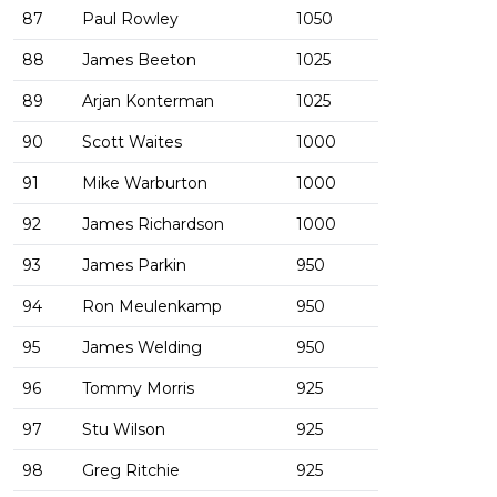
87
Paul Rowley
1050
88
James Beeton
1025
89
Arjan Konterman
1025
90
Scott Waites
1000
91
Mike Warburton
1000
92
James Richardson
1000
93
James Parkin
950
94
Ron Meulenkamp
950
95
James Welding
950
96
Tommy Morris
925
97
Stu Wilson
925
98
Greg Ritchie
925