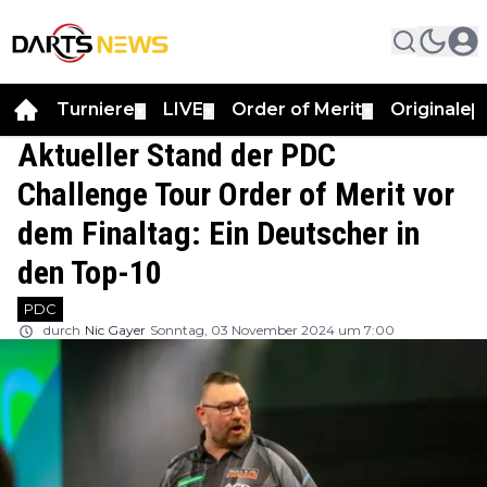
Turniere
LIVE
Order of Merit
Originale
▼
▼
▼
▼
Aktueller Stand der PDC
Challenge Tour Order of Merit vor
dem Finaltag: Ein Deutscher in
den Top-10
PDC
durch
Nic Gayer
Sonntag, 03 November 2024 um 7:00