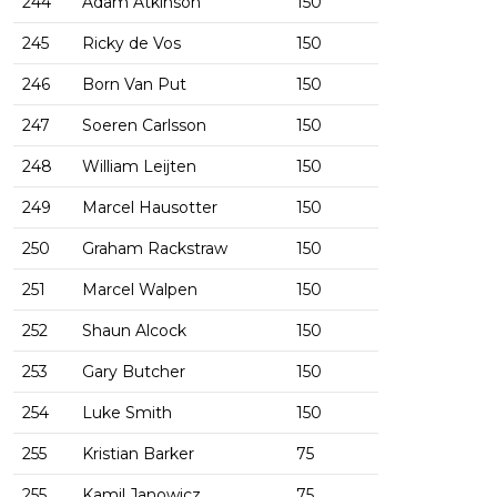
244
Adam Atkinson
150
245
Ricky de Vos
150
246
Born Van Put
150
247
Soeren Carlsson
150
248
William Leijten
150
249
Marcel Hausotter
150
250
Graham Rackstraw
150
251
Marcel Walpen
150
252
Shaun Alcock
150
253
Gary Butcher
150
254
Luke Smith
150
255
Kristian Barker
75
255
Kamil Janowicz
75