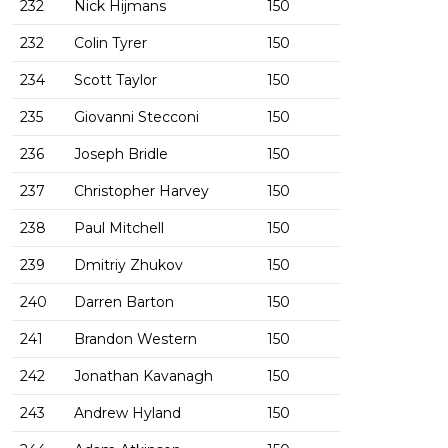
232
Nick Hijmans
150
232
Colin Tyrer
150
234
Scott Taylor
150
235
Giovanni Stecconi
150
236
Joseph Bridle
150
237
Christopher Harvey
150
238
Paul Mitchell
150
239
Dmitriy Zhukov
150
240
Darren Barton
150
241
Brandon Western
150
242
Jonathan Kavanagh
150
243
Andrew Hyland
150