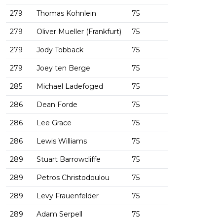
279
Thomas Kohnlein
75
279
Oliver Mueller (Frankfurt)
75
279
Jody Tobback
75
279
Joey ten Berge
75
285
Michael Ladefoged
75
286
Dean Forde
75
286
Lee Grace
75
286
Lewis Williams
75
289
Stuart Barrowcliffe
75
289
Petros Christodoulou
75
289
Levy Frauenfelder
75
289
Adam Serpell
75