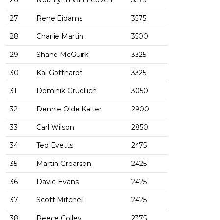
26
Noa-Lynn van Leuven
3575
27
Rene Eidams
3575
28
Charlie Martin
3500
29
Shane McGuirk
3325
30
Kai Gotthardt
3325
31
Dominik Gruellich
3050
32
Dennie Olde Kalter
2900
33
Carl Wilson
2850
34
Ted Evetts
2475
35
Martin Grearson
2425
36
David Evans
2425
37
Scott Mitchell
2425
38
Reece Colley
2375