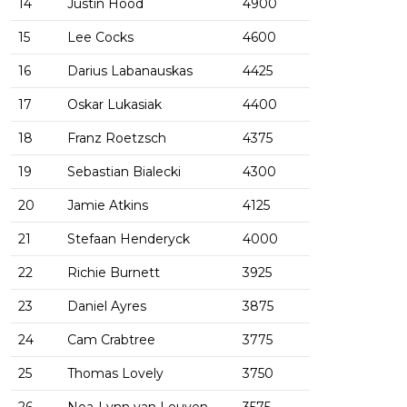
14
Justin Hood
4900
15
Lee Cocks
4600
16
Darius Labanauskas
4425
17
Oskar Lukasiak
4400
18
Franz Roetzsch
4375
19
Sebastian Bialecki
4300
20
Jamie Atkins
4125
21
Stefaan Henderyck
4000
22
Richie Burnett
3925
23
Daniel Ayres
3875
24
Cam Crabtree
3775
25
Thomas Lovely
3750