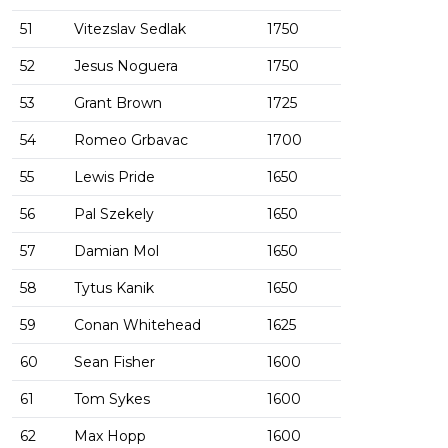
51
Vitezslav Sedlak
1750
52
Jesus Noguera
1750
53
Grant Brown
1725
54
Romeo Grbavac
1700
55
Lewis Pride
1650
56
Pal Szekely
1650
57
Damian Mol
1650
58
Tytus Kanik
1650
59
Conan Whitehead
1625
60
Sean Fisher
1600
61
Tom Sykes
1600
62
Max Hopp
1600