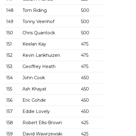
148
Tom Riding
500
149
Tonny Veenhof
500
150
Chris Quantock
500
151
Keelan Kay
475
152
Kevin Lankhuizen
475
153
Geoffrey Heath
475
154
John Cook
450
155
Ash Khayat
450
156
Eric Gohde
450
157
Eddie Lovely
450
158
Robert Ellis-Brown
425
159
David Wawrzewski
425