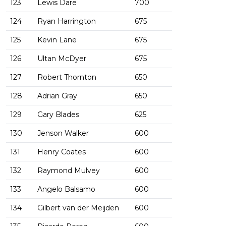
123
Lewis Dare
700
124
Ryan Harrington
675
125
Kevin Lane
675
126
Ultan McDyer
675
127
Robert Thornton
650
128
Adrian Gray
650
129
Gary Blades
625
130
Jenson Walker
600
131
Henry Coates
600
132
Raymond Mulvey
600
133
Angelo Balsamo
600
134
Gilbert van der Meijden
600