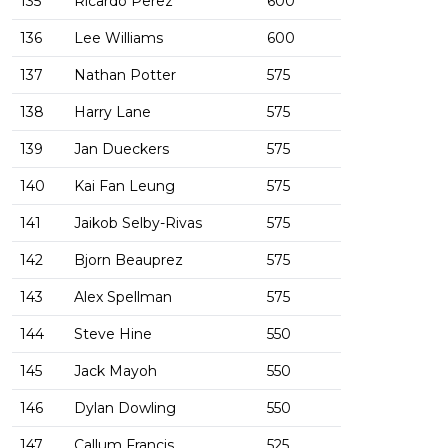
135
Ricardo Perez
600
136
Lee Williams
600
137
Nathan Potter
575
138
Harry Lane
575
139
Jan Dueckers
575
140
Kai Fan Leung
575
141
Jaikob Selby-Rivas
575
142
Bjorn Beauprez
575
143
Alex Spellman
575
144
Steve Hine
550
145
Jack Mayoh
550
146
Dylan Dowling
550
147
Callum Francis
525