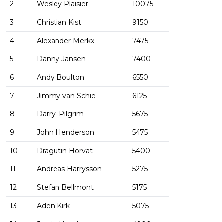
2
Wesley Plaisier
10075
3
Christian Kist
9150
4
Alexander Merkx
7475
5
Danny Jansen
7400
6
Andy Boulton
6550
7
Jimmy van Schie
6125
8
Darryl Pilgrim
5675
9
John Henderson
5475
10
Dragutin Horvat
5400
11
Andreas Harrysson
5275
12
Stefan Bellmont
5175
13
Aden Kirk
5075