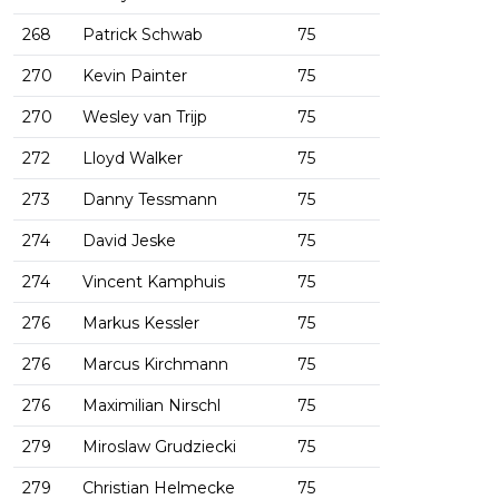
268
Patrick Schwab
75
270
Kevin Painter
75
270
Wesley van Trijp
75
272
Lloyd Walker
75
273
Danny Tessmann
75
274
David Jeske
75
274
Vincent Kamphuis
75
276
Markus Kessler
75
276
Marcus Kirchmann
75
276
Maximilian Nirschl
75
279
Miroslaw Grudziecki
75
279
Christian Helmecke
75