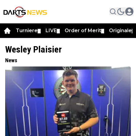
Turniere
LIVE
Order of Merit
Originale
▼
▼
▼
▼
Wesley Plaisier
News