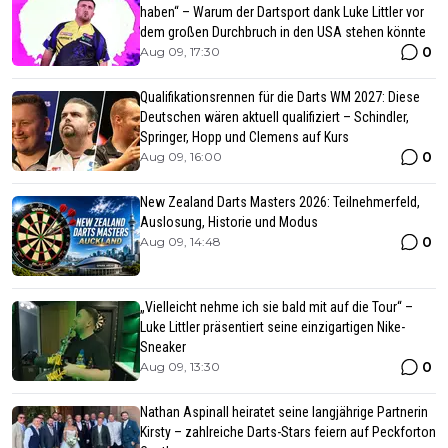
haben“ – Warum der Dartsport dank Luke Littler vor
dem großen Durchbruch in den USA stehen könnte
0
Aug 09, 17:30
Qualifikationsrennen für die Darts WM 2027: Diese
Deutschen wären aktuell qualifiziert – Schindler,
Springer, Hopp und Clemens auf Kurs
0
Aug 09, 16:00
New Zealand Darts Masters 2026: Teilnehmerfeld,
Auslosung, Historie und Modus
0
Aug 09, 14:48
„Vielleicht nehme ich sie bald mit auf die Tour“ –
Luke Littler präsentiert seine einzigartigen Nike-
Sneaker
0
Aug 09, 13:30
Nathan Aspinall heiratet seine langjährige Partnerin
Kirsty – zahlreiche Darts-Stars feiern auf Peckforton