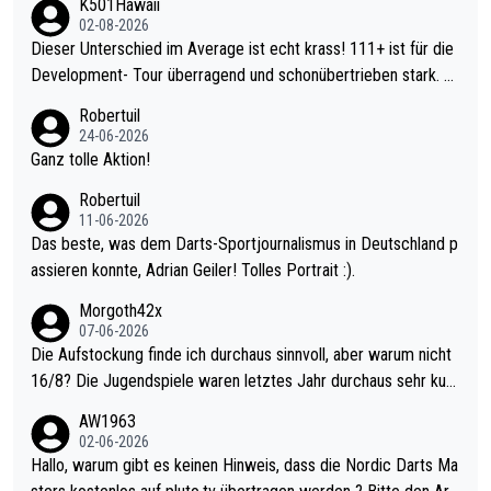
K501Hawaii
02-08-2026
Dieser Unterschied im Average ist echt krass! 111+ ist für die
Development- Tour überragend und schonübertrieben stark. U
nter 60 im Ave dagegen eigentlich schon zu schwach - gerade
Robertuil
mal 40+ erst recht. Da gewinnst keinen Blumentopf - ist ja noc
24-06-2026
h krasser wie ein Pokalspiel eines Kreisligisten vs einem Bund
Ganz tolle Aktion!
esligisten.
Robertuil
11-06-2026
Das beste, was dem Darts-Sportjournalismus in Deutschland p
assieren konnte, Adrian Geiler! Tolles Portrait :).
Morgoth42x
07-06-2026
Die Aufstockung finde ich durchaus sinnvoll, aber warum nicht
16/8? Die Jugendspiele waren letztes Jahr durchaus sehr kurz
weilig und besser anzuschauen, als manch Erwachsenenspiel.
AW1963
Allerdings ist Mitchell Lawrie als Nummer 1 der Welt eh qualifi
02-06-2026
ziert. Somit ändert die automatische Qualifikation des Weltmei
Hallo, warum gibt es keinen Hinweis, dass die Nordic Darts Ma
sters erstmal nichts. Ich denke sie wollen damit für nächstes J