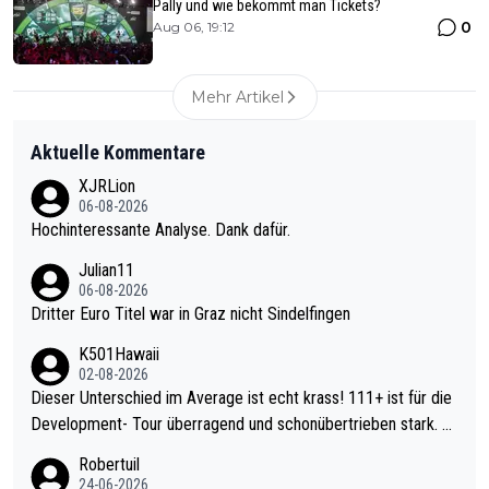
Pally und wie bekommt man Tickets?
0
Aug 06, 19:12
Mehr Artikel
Aktuelle Kommentare
XJRLion
06-08-2026
Hochinteressante Analyse. Dank dafür.
Julian11
06-08-2026
Dritter Euro Titel war in Graz nicht Sindelfingen
K501Hawaii
02-08-2026
Dieser Unterschied im Average ist echt krass! 111+ ist für die
Development- Tour überragend und schonübertrieben stark. U
nter 60 im Ave dagegen eigentlich schon zu schwach - gerade
Robertuil
mal 40+ erst recht. Da gewinnst keinen Blumentopf - ist ja noc
24-06-2026