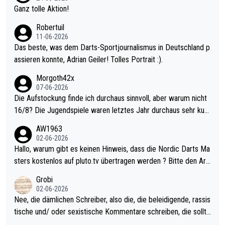
h krasser wie ein Pokalspiel eines Kreisligisten vs einem Bund
Ganz tolle Aktion!
esligisten.
Robertuil
11-06-2026
Das beste, was dem Darts-Sportjournalismus in Deutschland p
assieren konnte, Adrian Geiler! Tolles Portrait :).
Morgoth42x
07-06-2026
Die Aufstockung finde ich durchaus sinnvoll, aber warum nicht
16/8? Die Jugendspiele waren letztes Jahr durchaus sehr kurz
weilig und besser anzuschauen, als manch Erwachsenenspiel.
AW1963
Allerdings ist Mitchell Lawrie als Nummer 1 der Welt eh qualifi
02-06-2026
ziert. Somit ändert die automatische Qualifikation des Weltmei
Hallo, warum gibt es keinen Hinweis, dass die Nordic Darts Ma
sters erstmal nichts. Ich denke sie wollen damit für nächstes J
sters kostenlos auf pluto.tv übertragen werden ? Bitte den Arti
ahr vorsorgen, denn da ist er alt genug für die PDC und wird w
kel aktualisieren, danke!
Grobi
ohl wenig WDF Turniere spielen. Dies war bei Archie Self letzt
02-06-2026
es Jahr der Fall. Er musste als amtierender Weltmeister durch
Nee, die dämlichen Schreiber, also die, die beleidigende, rassis
den Qualifier und ich glaube kaum, dass Mitchel sich das (in Ve
tische und/ oder sexistische Kommentare schreiben, die sollte
gas) antun würde, wenn er doch eigentlich die PDC-WM als Zi
n das einfach mal bleiben lassen. Sollten besser mal ihr eigene