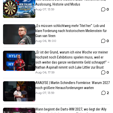
Auslosung, Historie und Modus
0
Aug 07, 13:59
„Es müssen schlichtweg mehr Titel her“: Lob und
klare Forderung nach historischem Meilenstein für
Gian van Veen
0
Aug 06, 18:00
„Er ist der Grund, warum ich eine Woche vor meiner
Hochzeit noch Exhibitions spielen muss, weil er
sich weiter das ganze verdammte Geld schnappt!" –
Nathan Aspinall nimmt sich Luke Littler zur Brust
0
Aug 06, 17:59
ANALYSE | Martin Schindlers Formkrise: Warum 2027
noch größere Herausforderungen warten
2
Aug 07, 13:59
Wann beginnt die Darts-WM 2027, wo liegt der Ally