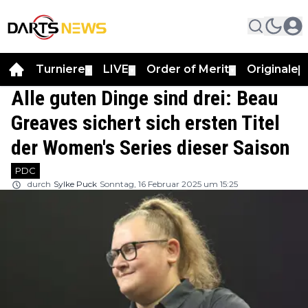
Turniere
LIVE
Order of Merit
Originale
▼
▼
▼
▼
Alle guten Dinge sind drei: Beau
Greaves sichert sich ersten Titel
der Women's Series dieser Saison
PDC
durch
Sylke Puck
Sonntag, 16 Februar 2025 um 15:25