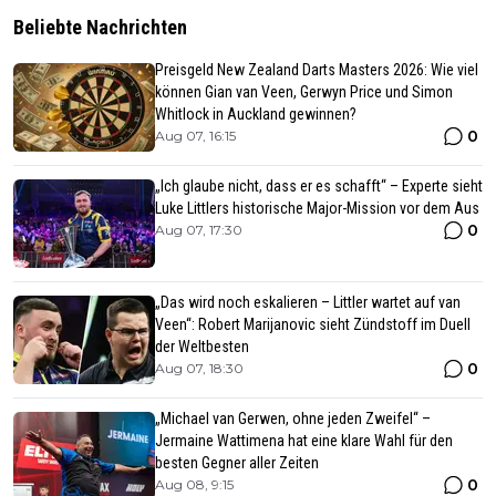
Beliebte Nachrichten
Preisgeld New Zealand Darts Masters 2026: Wie viel
können Gian van Veen, Gerwyn Price und Simon
Whitlock in Auckland gewinnen?
0
Aug 07, 16:15
„Ich glaube nicht, dass er es schafft“ – Experte sieht
Luke Littlers historische Major-Mission vor dem Aus
0
Aug 07, 17:30
„Das wird noch eskalieren – Littler wartet auf van
Veen“: Robert Marijanovic sieht Zündstoff im Duell
der Weltbesten
0
Aug 07, 18:30
„Michael van Gerwen, ohne jeden Zweifel“ –
Jermaine Wattimena hat eine klare Wahl für den
besten Gegner aller Zeiten
0
Aug 08, 9:15