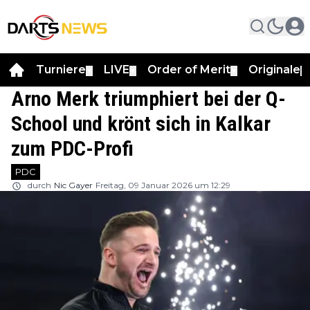
Turniere
LIVE
Order of Merit
Originale
▼
▼
▼
▼
Arno Merk triumphiert bei der Q-
School und krönt sich in Kalkar
zum PDC-Profi
PDC
durch
Nic Gayer
Freitag, 09 Januar 2026 um 12:29