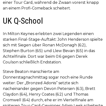
einer Tour Card, während de Zwaan vorerst knapp
an einem Profi-Comeback scheitert.
UK Q-School
In Milton Keynes erlebten zwei Legenden einen
starken Final-Stage-Auftakt: John Henderson spielte
sich mit Siegen über Ronan McDonagh (6:2),
Stephen Burton (6:5) und Llew Bevan (6:5) in das
Achtelfinale. Dort war beim 0:6 gegen Derek
Coulson schließlich Endstation.
Steve Beaton marschierte am
Donnerstagnachmittag sogar noch eine Runde
weiter: Der „Bronzed Adonis“ setzte sich
nacheinander gegen Devon Petersen (6:3), Brett
Claydon (6:4), Henry Coates (6:2) und Thomas
Cromwell (6:4) durch, ehe er im Viertelfinale am
späteren Tour-Card-Gewinner Adam Leek scheiterte