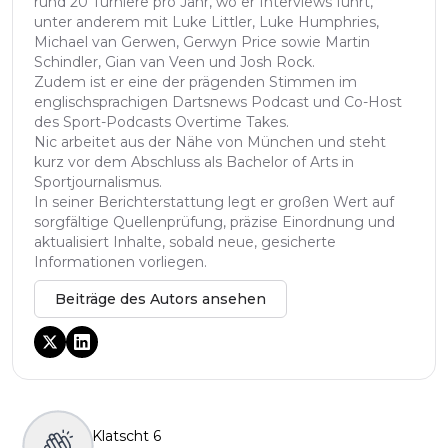
rund 20 Turniere pro Jahr, wo er Interviews führt,
unter anderem mit Luke Littler, Luke Humphries,
Michael van Gerwen, Gerwyn Price sowie Martin
Schindler, Gian van Veen und Josh Rock.
Zudem ist er eine der prägenden Stimmen im
englischsprachigen Dartsnews Podcast und Co-Host
des Sport-Podcasts Overtime Takes.
Nic arbeitet aus der Nähe von München und steht
kurz vor dem Abschluss als Bachelor of Arts in
Sportjournalismus.
In seiner Berichterstattung legt er großen Wert auf
sorgfältige Quellenprüfung, präzise Einordnung und
aktualisiert Inhalte, sobald neue, gesicherte
Informationen vorliegen.
Beiträge des Autors ansehen
Klatscht
6