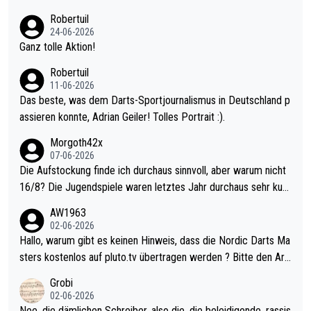
nter 60 im Ave dagegen eigentlich schon zu schwach - gerade
Robertuil
mal 40+ erst recht. Da gewinnst keinen Blumentopf - ist ja noc
24-06-2026
h krasser wie ein Pokalspiel eines Kreisligisten vs einem Bund
Ganz tolle Aktion!
esligisten.
Robertuil
11-06-2026
Das beste, was dem Darts-Sportjournalismus in Deutschland p
assieren konnte, Adrian Geiler! Tolles Portrait :).
Morgoth42x
07-06-2026
Die Aufstockung finde ich durchaus sinnvoll, aber warum nicht
16/8? Die Jugendspiele waren letztes Jahr durchaus sehr kurz
weilig und besser anzuschauen, als manch Erwachsenenspiel.
AW1963
Allerdings ist Mitchell Lawrie als Nummer 1 der Welt eh qualifi
02-06-2026
ziert. Somit ändert die automatische Qualifikation des Weltmei
Hallo, warum gibt es keinen Hinweis, dass die Nordic Darts Ma
sters erstmal nichts. Ich denke sie wollen damit für nächstes J
sters kostenlos auf pluto.tv übertragen werden ? Bitte den Arti
ahr vorsorgen, denn da ist er alt genug für die PDC und wird w
kel aktualisieren, danke!
Grobi
ohl wenig WDF Turniere spielen. Dies war bei Archie Self letzt
02-06-2026
es Jahr der Fall. Er musste als amtierender Weltmeister durch
Nee, die dämlichen Schreiber, also die, die beleidigende, rassis