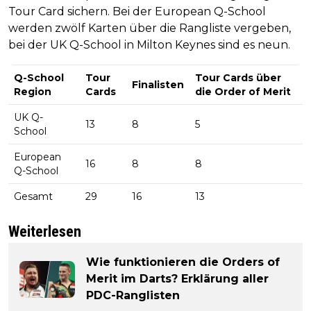
Tour Card sichern. Bei der European Q-School
werden zwölf Karten über die Rangliste vergeben,
bei der UK Q-School in Milton Keynes sind es neun.
Q-School
Tour
Tour Cards über
Finalisten
Region
Cards
die Order of Merit
UK Q-
13
8
5
School
European
16
8
8
Q-School
Gesamt
29
16
13
Weiterlesen
Wie funktionieren die Orders of
Merit im Darts? Erklärung aller
PDC-Ranglisten