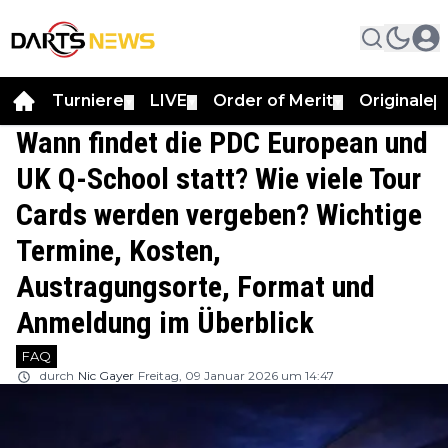
Turniere
LIVE
Order of Merit
Originale
▼
▼
▼
▼
Wann findet die PDC European und
UK Q-School statt? Wie viele Tour
Cards werden vergeben? Wichtige
Termine, Kosten,
Austragungsorte, Format und
Anmeldung im Überblick
FAQ
durch
Nic Gayer
Freitag, 09 Januar 2026 um 14:47