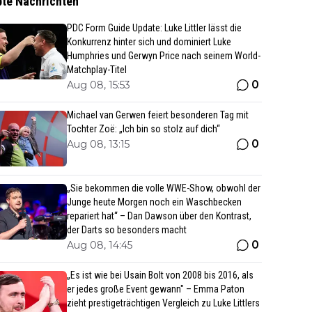
bte Nachrichten
PDC Form Guide Update: Luke Littler lässt die
Konkurrenz hinter sich und dominiert Luke
Humphries und Gerwyn Price nach seinem World-
Matchplay-Titel
0
Aug 08, 15:53
Michael van Gerwen feiert besonderen Tag mit
Tochter Zoë: „Ich bin so stolz auf dich“
0
Aug 08, 13:15
„Sie bekommen die volle WWE-Show, obwohl der
Junge heute Morgen noch ein Waschbecken
repariert hat“ – Dan Dawson über den Kontrast,
der Darts so besonders macht
0
Aug 08, 14:45
„Es ist wie bei Usain Bolt von 2008 bis 2016, als
er jedes große Event gewann" – Emma Paton
zieht prestigeträchtigen Vergleich zu Luke Littlers