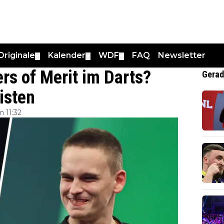
Originale
Kalender
WDF
FAQ
Newsletter
▼
▼
▼
rs of Merit im Darts?
Gerad
isten
 11:32