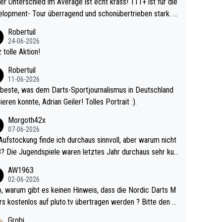
r Unterschied im Average ist echt krass! 111+ ist für die
lopment- Tour überragend und schonübertrieben stark. U
 Ave dagegen eigentlich schon zu schwach - gerad
Robertuil
st recht. Da gewinnst keinen Blumentopf - ist ja n
24-06-2026
kalspiel eines Kreisligisten vs einem Bu
 tolle Aktion!
ligisten.
Robertuil
11-06-2026
beste, was dem Darts-Sportjournalismus in Deutschland
ieren konnte, Adrian Geiler! Tolles Portrait :).
Morgoth42x
07-06-2026
Aufstockung finde ich durchaus sinnvoll, aber warum nicht
r durchaus sehr kur
lig und besser anzuschauen, als manch Erwachsenenspie
AW1963
02-06-2026
ert. Somit ändert die automatische Qualifikation des Weltm
e Nordic Darts M
mal nichts. Ich denke sie wollen damit für nächste
rs kostenlos auf pluto.tv übertragen werden ? Bitte den A
hr vorsorgen, denn da ist er alt genug für die PDC und wir
el aktualisieren, danke!
Grobi