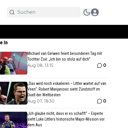
e In
Michael van Gerwen feiert besonderen Tag mit
Tochter Zoë: „Ich bin so stolz auf dich“
0
Aug 08, 13:15
„Das wird noch eskalieren – Littler wartet auf van
Veen“: Robert Marijanovic sieht Zündstoff im
Duell der Weltbesten
0
Aug 07, 18:30
„Ich glaube nicht, dass er es schafft“ – Experte
sieht Luke Littlers historische Major-Mission vor
dem Aus