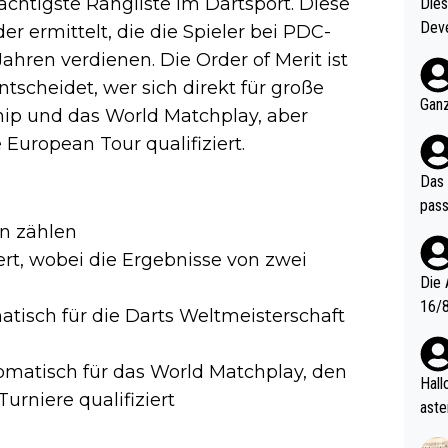
rächtigste Rangliste im Dartsport. Diese
Diese
Deve
er ermittelt, die die Spieler bei PDC-
nter 60 im
hren verdienen. Die Order of Merit ist
e mal 40+ er
tscheidet, wer sich direkt für große
och krasser wie ein Po
Ganz
ip und das World Matchplay, aber
ndes
 European Tour qualifiziert.
Das 
pass
en zählen
ert, wobei die Ergebnisse von zwei
Die 
16/8? Die Jugendspiele waren letztes Jah
atisch für die Darts Weltmeisterschaft
zwei
l. Allerdings ist Mitchell Lawrie als Nummer 1 der Welt eh quali
tomatisch für das World Matchplay, den
fizi
Hallo, warum gibt es keinen Hinweis, dass di
urniere qualifiziert
eisters erst
aste
s Ja
rtik