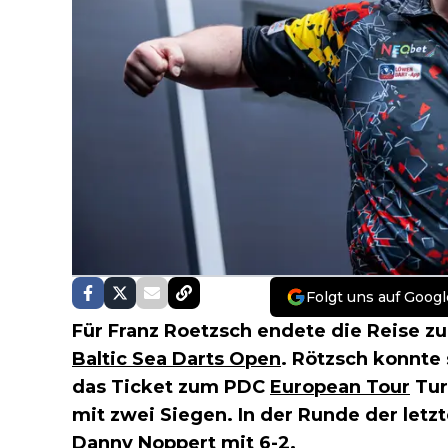
Folgt uns auf Googl
Für Franz Roetzsch endete die Reise zu
Baltic Sea Darts Open
. Rötzsch konnte 
das Ticket zum PDC
European Tour
Tur
mit zwei Siegen. In der Runde der letzte
Danny Noppert
mit 6-2.