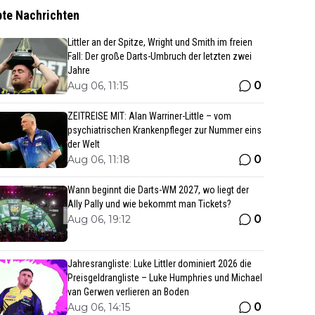
bte Nachrichten
Littler an der Spitze, Wright und Smith im freien
Fall: Der große Darts-Umbruch der letzten zwei
Jahre
0
Aug 06, 11:15
ZEITREISE MIT: Alan Warriner-Little – vom
psychiatrischen Krankenpfleger zur Nummer eins
der Welt
0
Aug 06, 11:18
Wann beginnt die Darts-WM 2027, wo liegt der
Ally Pally und wie bekommt man Tickets?
0
Aug 06, 19:12
Jahresrangliste: Luke Littler dominiert 2026 die
Preisgeldrangliste – Luke Humphries und Michael
van Gerwen verlieren an Boden
0
Aug 06, 14:15