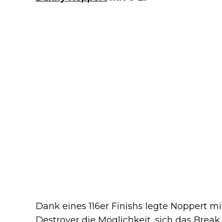
Dank eines 116er Finishs legte Noppert mit
Destroyer die Möglichkeit, sich das Break