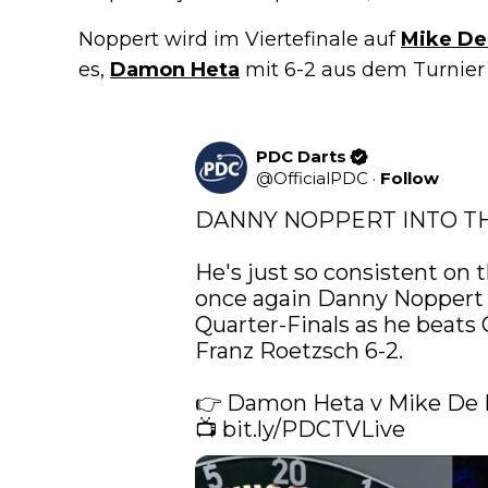
Noppert wird im Viertefinale auf
Mike De
es,
Damon Heta
mit 6-2 aus dem Turnier
PDC Darts
@
OfficialPDC
·
Follow
DANNY NOPPERT INTO THE
He's just so consistent on 
once again Danny Noppert s
Quarter-Finals as he beats 
Franz Roetzsch 6-2. 

👉 Damon Heta v Mike De 
📺 
bit.ly/PDCTVLive