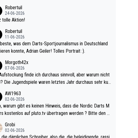
 Ave dagegen eigentlich schon zu schwach - gerad
Robertuil
st recht. Da gewinnst keinen Blumentopf - ist ja n
24-06-2026
kalspiel eines Kreisligisten vs einem Bu
 tolle Aktion!
ligisten.
Robertuil
11-06-2026
beste, was dem Darts-Sportjournalismus in Deutschland
ieren konnte, Adrian Geiler! Tolles Portrait :).
Morgoth42x
07-06-2026
Aufstockung finde ich durchaus sinnvoll, aber warum nicht
r durchaus sehr kur
lig und besser anzuschauen, als manch Erwachsenenspie
AW1963
02-06-2026
ert. Somit ändert die automatische Qualifikation des Weltm
e Nordic Darts M
mal nichts. Ich denke sie wollen damit für nächste
rs kostenlos auf pluto.tv übertragen werden ? Bitte den A
hr vorsorgen, denn da ist er alt genug für die PDC und wir
el aktualisieren, danke!
Grobi
hl wenig WDF Turniere spielen. Dies war bei Archie Self l
02-06-2026
es Jahr der Fall. Er musste als amtierender Weltmeister d
 die dämlichen Schreiber, also die, die beleidigende, rassi