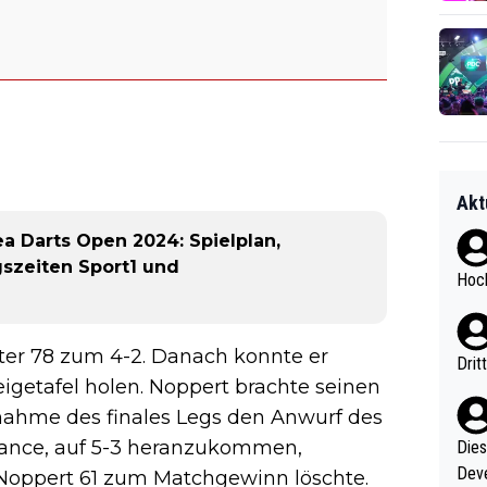
Akt
a Darts Open 2024: Spielplan,
gszeiten Sport1 und
Hoch
äter 78 zum 4-2. Danach konnte er
Drit
igetafel holen. Noppert brachte seinen
fnahme des finales Legs den Anwurf des
hance, auf 5-3 heranzukommen,
Diese
Deve
n Noppert 61 zum Matchgewinn löschte.