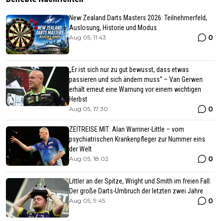
New Zealand Darts Masters 2026: Teilnehmerfeld,
Auslosung, Historie und Modus
0
Aug 05, 11:43
„Er ist sich nur zu gut bewusst, dass etwas
passieren und sich ändern muss“ – Van Gerwen
erhält erneut eine Warnung vor einem wichtigen
Herbst
0
Aug 05, 17:30
ZEITREISE MIT: Alan Warriner-Little – vom
psychiatrischen Krankenpfleger zur Nummer eins
der Welt
0
Aug 05, 18:02
Littler an der Spitze, Wright und Smith im freien Fall:
Der große Darts-Umbruch der letzten zwei Jahre
0
Aug 05, 9:45