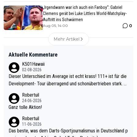
„Irgendwann war ich auch ein Fanboy“: Gabriel
Clemens gerät bei Luke Littlers World-Matchplay-
Auftritt ins Schwärmen
0
Aug 05, 14:00
Mehr Artikel
Aktuelle Kommentare
K501Hawaii
02-08-2026
Dieser Unterschied im Average ist echt krass! 111+ ist für die
Development- Tour überragend und schonübertrieben stark. U
nter 60 im Ave dagegen eigentlich schon zu schwach - gerade
Robertuil
mal 40+ erst recht. Da gewinnst keinen Blumentopf - ist ja noc
24-06-2026
h krasser wie ein Pokalspiel eines Kreisligisten vs einem Bund
Ganz tolle Aktion!
esligisten.
Robertuil
11-06-2026
Das beste, was dem Darts-Sportjournalismus in Deutschland p