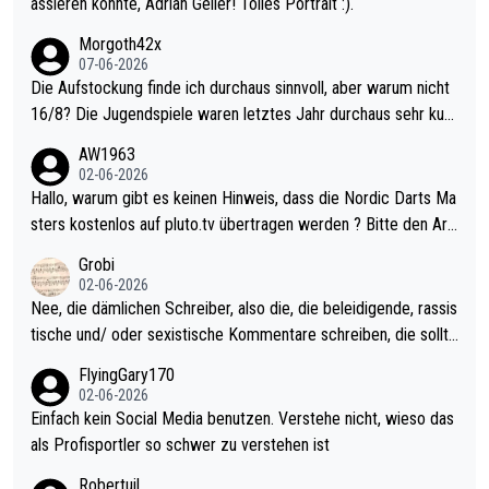
assieren konnte, Adrian Geiler! Tolles Portrait :).
Morgoth42x
07-06-2026
Die Aufstockung finde ich durchaus sinnvoll, aber warum nicht
16/8? Die Jugendspiele waren letztes Jahr durchaus sehr kurz
weilig und besser anzuschauen, als manch Erwachsenenspiel.
AW1963
Allerdings ist Mitchell Lawrie als Nummer 1 der Welt eh qualifi
02-06-2026
ziert. Somit ändert die automatische Qualifikation des Weltmei
Hallo, warum gibt es keinen Hinweis, dass die Nordic Darts Ma
sters erstmal nichts. Ich denke sie wollen damit für nächstes J
sters kostenlos auf pluto.tv übertragen werden ? Bitte den Arti
ahr vorsorgen, denn da ist er alt genug für die PDC und wird w
kel aktualisieren, danke!
Grobi
ohl wenig WDF Turniere spielen. Dies war bei Archie Self letzt
02-06-2026
es Jahr der Fall. Er musste als amtierender Weltmeister durch
Nee, die dämlichen Schreiber, also die, die beleidigende, rassis
den Qualifier und ich glaube kaum, dass Mitchel sich das (in Ve
tische und/ oder sexistische Kommentare schreiben, die sollte
gas) antun würde, wenn er doch eigentlich die PDC-WM als Zi
n das einfach mal bleiben lassen. Sollten besser mal ihr eigene
FlyingGary170
el hat.
s Leben in den Griff kriegen. Nur eins wundert mich: Luke Little
02-06-2026
r war doch neulich erst derjenige, der über Social Media GvV p
Einfach kein Social Media benutzen. Verstehe nicht, wieso das
rovoziert hat. Und Littlers Mutter schießt öfters mal gegen Ric
als Profisportler so schwer zu verstehen ist
ardo Pietreczko auf Social Media. Hmmmm. Finde den Fehler!
Robertuil