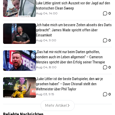
Luke Littler gönnt sich Auszeit vor der Jagd auf den
historischen Clean Sweep
0
Aug 04, 14:00
„Ich habe mich um bessere Zeiten abseits des Darts
gebracht“: James Wade spricht offen über
Einsamkeit
0
Aug 04, 9:00
„Das hat mir nicht nur beim Darten geholfen,
sondern auch im Leben allgemein“ – Cameron
Menzies spricht über den Erfolg seiner Therapie
0
Aug 04, 8:00
„Luke Littler ist der beste Dartspieler, den wir je
gesehen haben“ – Dave Chisnall stellt den
Weltmeister über Phil Taylor
0
Aug 03, 9:15
Mehr Artikel
Beliebte Nachrichten