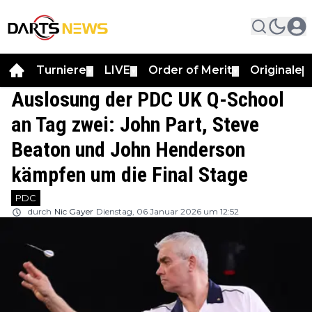
Turniere
LIVE
Order of Merit
Originale
▼
▼
▼
▼
Auslosung der PDC UK Q-School
an Tag zwei: John Part, Steve
Beaton und John Henderson
kämpfen um die Final Stage
PDC
durch
Nic Gayer
Dienstag, 06 Januar 2026 um 12:52