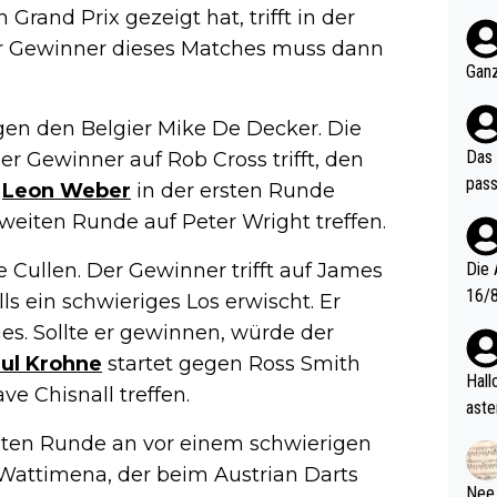
nter 60 im
Grand Prix gezeigt hat, trifft in der
e mal 40+ er
Der Gewinner dieses Matches muss dann
och krasser wie ein Po
Ganz
ndes
gen den Belgier Mike De Decker. Die
Das 
r Gewinner auf Rob Cross trifft, den
pass
t
Leon Weber
in der ersten Runde
weiten Runde auf Peter Wright treffen.
 Cullen. Der Gewinner trifft auf James
Die 
16/8? Die Jugendspiele waren letztes Jah
ls ein schwieriges Los erwischt. Er
zwei
es. Sollte er gewinnen, würde der
l. Allerdings ist Mitchell Lawrie als Nummer 1 der Welt eh quali
ul Krohne
startet gegen Ross Smith
fizi
Hallo, warum gibt es keinen Hinweis, dass di
e Chisnall treffen.
eisters erst
aste
s Ja
rtik
sten Runde an vor einem schwierigen
d wo
e Wattimena, der beim Austrian Darts
etzt
Nee,