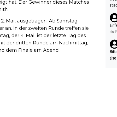
igt hat. Der Gewinner dieses Matches
urch
stis
ith.
(in 
ten 
als Z
nes 
 2. Mai, ausgetragen. Ab Samstag
ttle
Einf
r an. In der zweiten Runde treffen sie
vV p
als 
g, der 4. Mai, ist der letzte Tag des
n Ri
mit der dritten Runde am Nachmittag,
ehle
 und dem Finale am Abend.
Bitt
also
ung,
werd
aube
sych
d di
e ma
n…