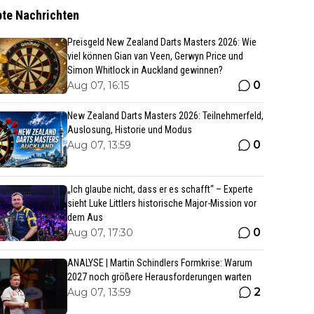
bte Nachrichten
Preisgeld New Zealand Darts Masters 2026: Wie
viel können Gian van Veen, Gerwyn Price und
Simon Whitlock in Auckland gewinnen?
0
Aug 07, 16:15
New Zealand Darts Masters 2026: Teilnehmerfeld,
Auslosung, Historie und Modus
0
Aug 07, 13:59
„Ich glaube nicht, dass er es schafft“ – Experte
sieht Luke Littlers historische Major-Mission vor
dem Aus
0
Aug 07, 17:30
ANALYSE | Martin Schindlers Formkrise: Warum
2027 noch größere Herausforderungen warten
2
Aug 07, 13:59