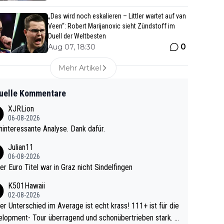
„Das wird noch eskalieren – Littler wartet auf van
Veen“: Robert Marijanovic sieht Zündstoff im
Duell der Weltbesten
0
Aug 07, 18:30
Mehr Artikel
uelle Kommentare
XJRLion
06-08-2026
interessante Analyse. Dank dafür.
Julian11
06-08-2026
ter Euro Titel war in Graz nicht Sindelfingen
K501Hawaii
02-08-2026
r Unterschied im Average ist echt krass! 111+ ist für die
lopment- Tour überragend und schonübertrieben stark. U