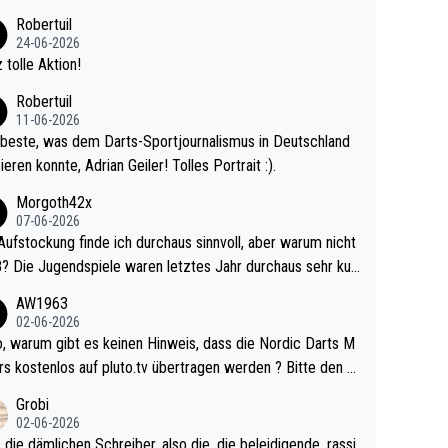
 Ave dagegen eigentlich schon zu schwach - gerad
Robertuil
st recht. Da gewinnst keinen Blumentopf - ist ja n
24-06-2026
kalspiel eines Kreisligisten vs einem Bu
 tolle Aktion!
ligisten.
Robertuil
11-06-2026
beste, was dem Darts-Sportjournalismus in Deutschland
ieren konnte, Adrian Geiler! Tolles Portrait :).
Morgoth42x
07-06-2026
Aufstockung finde ich durchaus sinnvoll, aber warum nicht
r durchaus sehr kur
lig und besser anzuschauen, als manch Erwachsenenspie
AW1963
02-06-2026
ert. Somit ändert die automatische Qualifikation des Weltm
e Nordic Darts M
mal nichts. Ich denke sie wollen damit für nächste
rs kostenlos auf pluto.tv übertragen werden ? Bitte den A
hr vorsorgen, denn da ist er alt genug für die PDC und wir
el aktualisieren, danke!
Grobi
hl wenig WDF Turniere spielen. Dies war bei Archie Self l
02-06-2026
es Jahr der Fall. Er musste als amtierender Weltmeister d
 die dämlichen Schreiber, also die, die beleidigende, rassi