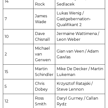
14
Rock
Sedlacek
Lukas Wenig /
James
7
Gastgebernation-
Wade
Qualifikant 2
Dave
Jermaine Wattimena /
10
Chisnall
Leon Weber
Michael
Gian van Veen / Adam
2
van
Gawlas
Gerwen
Martin
Mike De Decker / Martin
15
Schindler
Lukeman
Chris
Krzysztof Ratajski /
5
Dobey
Steve Lennon
Ross
Daryl Gurney / Callan
12
Smith
Rydz