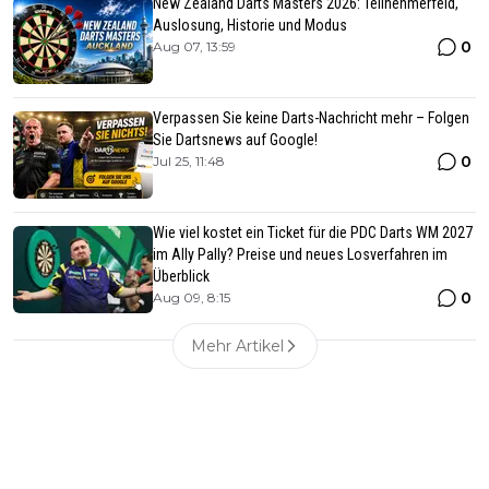
New Zealand Darts Masters 2026: Teilnehmerfeld,
Auslosung, Historie und Modus
0
Aug 07, 13:59
Verpassen Sie keine Darts-Nachricht mehr – Folgen
Sie Dartsnews auf Google!
0
Jul 25, 11:48
Wie viel kostet ein Ticket für die PDC Darts WM 2027
im Ally Pally? Preise und neues Losverfahren im
Überblick
0
Aug 09, 8:15
Mehr Artikel