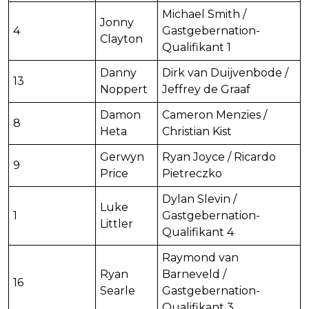
Michael Smith /
Jonny
4
Gastgebernation-
Clayton
Qualifikant 1
Danny
Dirk van Duijvenbode /
13
Noppert
Jeffrey de Graaf
Damon
Cameron Menzies /
8
Heta
Christian Kist
Gerwyn
Ryan Joyce / Ricardo
9
Price
Pietreczko
Dylan Slevin /
Luke
1
Gastgebernation-
Littler
Qualifikant 4
Raymond van
Ryan
Barneveld /
16
Searle
Gastgebernation-
Qualifikant 3