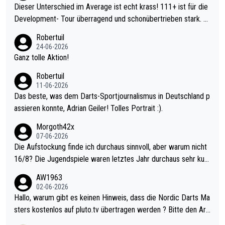
Dieser Unterschied im Average ist echt krass! 111+ ist für die
Development- Tour überragend und schonübertrieben stark. U
nter 60 im Ave dagegen eigentlich schon zu schwach - gerade
Robertuil
mal 40+ erst recht. Da gewinnst keinen Blumentopf - ist ja noc
24-06-2026
h krasser wie ein Pokalspiel eines Kreisligisten vs einem Bund
Ganz tolle Aktion!
esligisten.
Robertuil
11-06-2026
Das beste, was dem Darts-Sportjournalismus in Deutschland p
assieren konnte, Adrian Geiler! Tolles Portrait :).
Morgoth42x
07-06-2026
Die Aufstockung finde ich durchaus sinnvoll, aber warum nicht
16/8? Die Jugendspiele waren letztes Jahr durchaus sehr kurz
weilig und besser anzuschauen, als manch Erwachsenenspiel.
AW1963
Allerdings ist Mitchell Lawrie als Nummer 1 der Welt eh qualifi
02-06-2026
ziert. Somit ändert die automatische Qualifikation des Weltmei
Hallo, warum gibt es keinen Hinweis, dass die Nordic Darts Ma
sters erstmal nichts. Ich denke sie wollen damit für nächstes J
sters kostenlos auf pluto.tv übertragen werden ? Bitte den Arti
ahr vorsorgen, denn da ist er alt genug für die PDC und wird w
kel aktualisieren, danke!