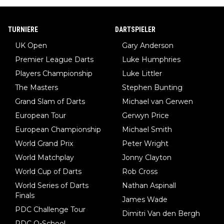
TURNIERE
DARTSPIELER
UK Open
Gary Anderson
Premier League Darts
Luke Humphries
Players Championship
Luke Littler
The Masters
Stephen Bunting
Grand Slam of Darts
Michael van Gerwen
European Tour
Gerwyn Price
European Championship
Michael Smith
World Grand Prix
Peter Wright
World Matchplay
Jonny Clayton
World Cup of Darts
Rob Cross
World Series of Darts
Nathan Aspinall
Finals
James Wade
PDC Challenge Tour
Dimitri Van den Bergh
PDC Q-School