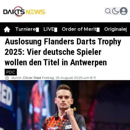
Turniere
LIVE
Order of Merit
Originale
▼
▼
▼
▼
Auslosung Flanders Darts Trophy
2025: Vier deutsche Spieler
wollen den Titel in Antwerpen
PDC
durch
Oliver Ried
Freitag, 29 August 2025 um 8:11