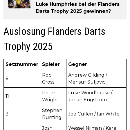
Luke Humphries bei der Flanders
Darts Trophy 2025 gewinnen?
Auslosung Flanders Darts
Trophy 2025
Setznummer
Spieler
Gegner
Rob
Andrew Gilding /
6
Cross
Mensur Suljovic
Peter
Luke Woodhouse /
11
Wright
Johan Engstrom
Stephen
3
Joe Cullen / Ian White
Bunting
Josh
Wessel Nijman / Karel