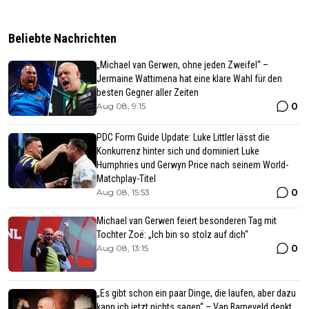
Beliebte Nachrichten
„Michael van Gerwen, ohne jeden Zweifel“ –
Jermaine Wattimena hat eine klare Wahl für den
besten Gegner aller Zeiten
0
Aug 08, 9:15
PDC Form Guide Update: Luke Littler lässt die
Konkurrenz hinter sich und dominiert Luke
Humphries und Gerwyn Price nach seinem World-
Matchplay-Titel
0
Aug 08, 15:53
Michael van Gerwen feiert besonderen Tag mit
Tochter Zoë: „Ich bin so stolz auf dich“
0
Aug 08, 13:15
„Es gibt schon ein paar Dinge, die laufen, aber dazu
kann ich jetzt nichts sagen“ – Van Barneveld denkt