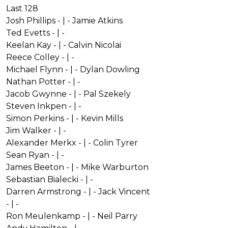
Last 128
Josh Phillips - | - Jamie Atkins
Ted Evetts - | -
Keelan Kay - | - Calvin Nicolai
Reece Colley - | -
Michael Flynn - | - Dylan Dowling
Nathan Potter - | -
Jacob Gwynne - | - Pal Szekely
Steven Inkpen - | -
Simon Perkins - | - Kevin Mills
Jim Walker - | -
Alexander Merkx - | - Colin Tyrer
Sean Ryan - | -
James Beeton - | - Mike Warburton
Sebastian Bialecki - | -
Darren Armstrong - | - Jack Vincent
- | -
Ron Meulenkamp - | - Neil Parry