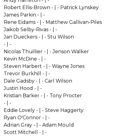
Andy Hamilton - | -
Robert Ellis-Brown - | - Patrick Lynskey
James Parkin - | -
Rene Eidams - | - Matthew Gallivan-Piles
Jaikob Selby-Rivas - | -
Jan Dueckers - | - Stu Wilson
- | -
Nicolas Thuillier - | - Jenson Walker
Kevin McDine - | -
Steven Harbert - | - Wayne Jones
Trevor Burkhill - | -
Dale Gadsby - | - Carl Wilson
Justin Hood - | -
Kristian Barker - | - Tony Procter
- | -
Eddie Lovely - | - Steve Haggerty
Ryan O'Connor - | -
Adrian Gray - | - Adam Mould
Scott Mitchell - | -