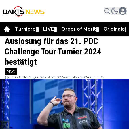
Turniere
LIVE
Order of Merit
Originale
▼
▼
▼
▼
Auslosung für das 21. PDC
Challenge Tour Turnier 2024
bestätigt
PDC
durch
Nic Gayer
Samstag, 02 November 2024 um 11:35