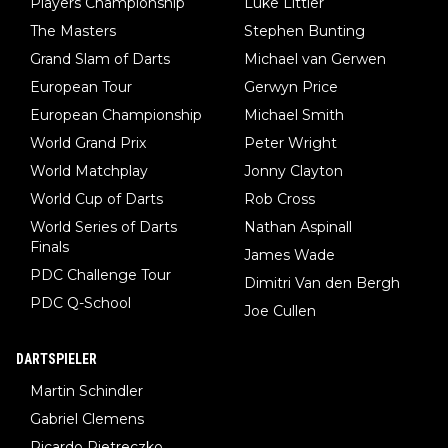
Players Championship
Luke Littler
The Masters
Stephen Bunting
Grand Slam of Darts
Michael van Gerwen
European Tour
Gerwyn Price
European Championship
Michael Smith
World Grand Prix
Peter Wright
World Matchplay
Jonny Clayton
World Cup of Darts
Rob Cross
World Series of Darts
Nathan Aspinall
Finals
James Wade
PDC Challenge Tour
Dimitri Van den Bergh
PDC Q-School
Joe Cullen
DARTSPIELER
Martin Schindler
Gabriel Clemens
Ricardo Pietreczko