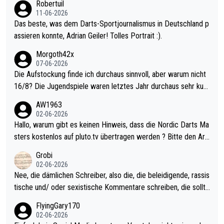
Robertuil
11-06-2026
Das beste, was dem Darts-Sportjournalismus in Deutschland p
assieren konnte, Adrian Geiler! Tolles Portrait :).
Morgoth42x
07-06-2026
Die Aufstockung finde ich durchaus sinnvoll, aber warum nicht
16/8? Die Jugendspiele waren letztes Jahr durchaus sehr kurz
weilig und besser anzuschauen, als manch Erwachsenenspiel.
AW1963
Allerdings ist Mitchell Lawrie als Nummer 1 der Welt eh qualifi
02-06-2026
ziert. Somit ändert die automatische Qualifikation des Weltmei
Hallo, warum gibt es keinen Hinweis, dass die Nordic Darts Ma
sters erstmal nichts. Ich denke sie wollen damit für nächstes J
sters kostenlos auf pluto.tv übertragen werden ? Bitte den Arti
ahr vorsorgen, denn da ist er alt genug für die PDC und wird w
kel aktualisieren, danke!
Grobi
ohl wenig WDF Turniere spielen. Dies war bei Archie Self letzt
02-06-2026
es Jahr der Fall. Er musste als amtierender Weltmeister durch
Nee, die dämlichen Schreiber, also die, die beleidigende, rassis
den Qualifier und ich glaube kaum, dass Mitchel sich das (in Ve
tische und/ oder sexistische Kommentare schreiben, die sollte
gas) antun würde, wenn er doch eigentlich die PDC-WM als Zi
n das einfach mal bleiben lassen. Sollten besser mal ihr eigene
FlyingGary170
el hat.
s Leben in den Griff kriegen. Nur eins wundert mich: Luke Little
02-06-2026
r war doch neulich erst derjenige, der über Social Media GvV p