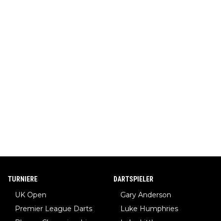
TURNIERE
DARTSPIELER
UK Open
Gary Anderson
Premier League Darts
Luke Humphries