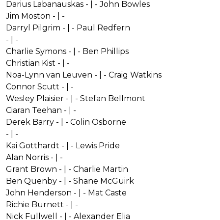
Darius Labanauskas - | - John Bowles
Jim Moston - | -
Darryl Pilgrim - | - Paul Redfern
- | -
Charlie Symons - | - Ben Phillips
Christian Kist - | -
Noa-Lynn van Leuven - | - Craig Watkins
Connor Scutt - | -
Wesley Plaisier - | - Stefan Bellmont
Ciaran Teehan - | -
Derek Barry - | - Colin Osborne
- | -
Kai Gotthardt - | - Lewis Pride
Alan Norris - | -
Grant Brown - | - Charlie Martin
Ben Quenby - | - Shane McGuirk
John Henderson - | - Mat Caste
Richie Burnett - | -
Nick Fullwell - | - Alexander Elia