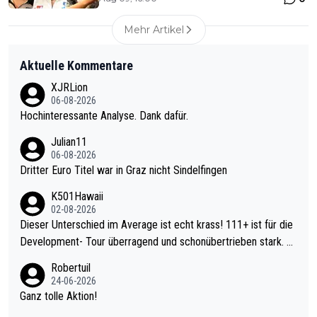
Mehr Artikel
Aktuelle Kommentare
XJRLion
06-08-2026
Hochinteressante Analyse. Dank dafür.
Julian11
06-08-2026
Dritter Euro Titel war in Graz nicht Sindelfingen
K501Hawaii
02-08-2026
Dieser Unterschied im Average ist echt krass! 111+ ist für die
Development- Tour überragend und schonübertrieben stark. U
nter 60 im Ave dagegen eigentlich schon zu schwach - gerade
Robertuil
mal 40+ erst recht. Da gewinnst keinen Blumentopf - ist ja noc
24-06-2026
h krasser wie ein Pokalspiel eines Kreisligisten vs einem Bund
Ganz tolle Aktion!
esligisten.