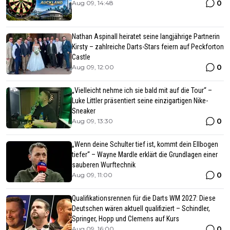
0
Aug 09, 14:48
Nathan Aspinall heiratet seine langjährige Partnerin
Kirsty – zahlreiche Darts-Stars feiern auf Peckforton
Castle
0
Aug 09, 12:00
„Vielleicht nehme ich sie bald mit auf die Tour“ –
Luke Littler präsentiert seine einzigartigen Nike-
Sneaker
0
Aug 09, 13:30
„Wenn deine Schulter tief ist, kommt dein Ellbogen
tiefer“ – Wayne Mardle erklärt die Grundlagen einer
sauberen Wurftechnik
0
Aug 09, 11:00
Qualifikationsrennen für die Darts WM 2027: Diese
Deutschen wären aktuell qualifiziert – Schindler,
Springer, Hopp und Clemens auf Kurs
0
Aug 09, 16:00