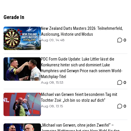
Gerade In
New Zealand Darts Masters 2026: Teilnehmerfeld,
Auslosung, Historie und Modus
0
Aug 09, 14:48
PDC Form Guide Update: Luke Littler lässt die
Konkurrenz hinter sich und dominiert Luke
Humphries und Gerwyn Price nach seinem World-
Matchplay-Titel
0
Aug 08, 15:53
Michael van Gerwen feiert besonderen Tag mit
Tochter Zoë: „Ich bin so stolz auf dich“
0
Aug 08, 13:15
„Michael van Gerwen, ohne jeden Zweifel“ –
Jermaine Wattimena hat eine klare Wahl für den