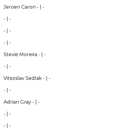
Jeroen Caron - | -
- | -
- | -
- | -
Stevie Moreira - | -
- | -
Vitezslav Sedlak - | -
- | -
Adrian Gray - | -
- | -
- | -