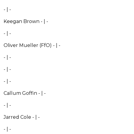
- | -
Keegan Brown - | -
- | -
Oliver Mueller (FfO) - | -
- | -
- | -
- | -
Callum Goffin - | -
- | -
Jarred Cole - | -
- | -