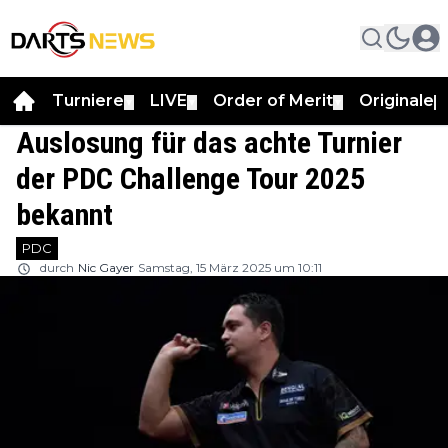
Turniere
LIVE
Order of Merit
Originale
▼
▼
▼
▼
Auslosung für das achte Turnier
der PDC Challenge Tour 2025
bekannt
PDC
durch
Nic Gayer
Samstag, 15 März 2025 um 10:11