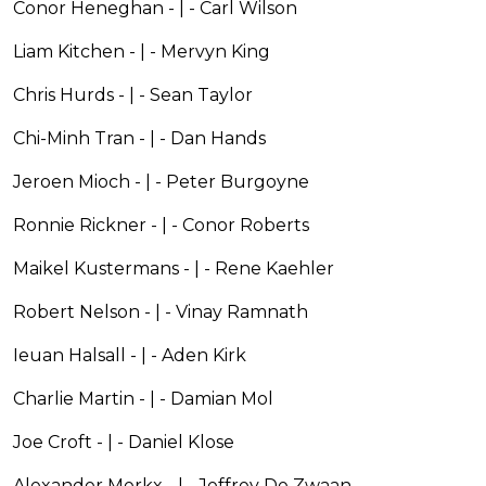
Conor Heneghan - | - Carl Wilson
Liam Kitchen - | - Mervyn King
Chris Hurds - | - Sean Taylor
Chi-Minh Tran - | - Dan Hands
Jeroen Mioch - | - Peter Burgoyne
Ronnie Rickner - | - Conor Roberts
Maikel Kustermans - | - Rene Kaehler
Robert Nelson - | - Vinay Ramnath
Ieuan Halsall - | - Aden Kirk
Charlie Martin - | - Damian Mol
Joe Croft - | - Daniel Klose
Alexander Merkx - | - Jeffrey De Zwaan