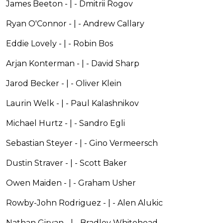
James Beeton - | - Dmitrii Rogov
Ryan O'Connor - | - Andrew Callary
Eddie Lovely - | - Robin Bos
Arjan Konterman - | - David Sharp
Jarod Becker - | - Oliver Klein
Laurin Welk - | - Paul Kalashnikov
Michael Hurtz - | - Sandro Egli
Sebastian Steyer - | - Gino Vermeersch
Dustin Straver - | - Scott Baker
Owen Maiden - | - Graham Usher
Rowby-John Rodriguez - | - Alen Alukic
Nathan Girvan - | - Bradley Whitehead