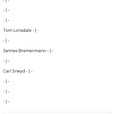
- | -
- | -
Tom Lonsdale - | -
- | -
Jannes Bremermann - | -
- | -
Carl Sneyd - | -
- | -
- | -
- | -