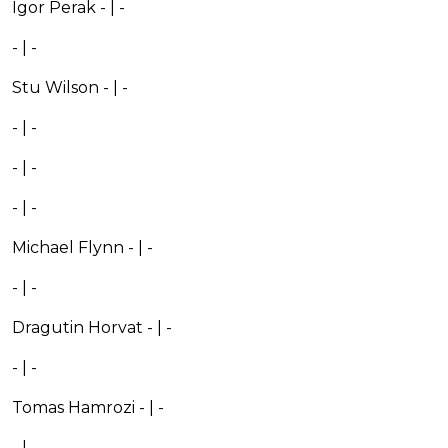
Igor Perak - | -
- | -
Stu Wilson - | -
- | -
- | -
- | -
Michael Flynn - | -
- | -
Dragutin Horvat - | -
- | -
Tomas Hamrozi - | -
- | -