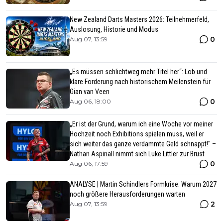
New Zealand Darts Masters 2026: Teilnehmerfeld,
Auslosung, Historie und Modus
0
Aug 07, 13:59
„Es müssen schlichtweg mehr Titel her“: Lob und
klare Forderung nach historischem Meilenstein für
Gian van Veen
0
Aug 06, 18:00
„Er ist der Grund, warum ich eine Woche vor meiner
Hochzeit noch Exhibitions spielen muss, weil er
sich weiter das ganze verdammte Geld schnappt!" –
Nathan Aspinall nimmt sich Luke Littler zur Brust
0
Aug 06, 17:59
ANALYSE | Martin Schindlers Formkrise: Warum 2027
noch größere Herausforderungen warten
2
Aug 07, 13:59