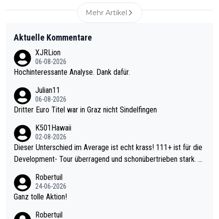
Mehr Artikel
Aktuelle Kommentare
XJRLion
06-08-2026
Hochinteressante Analyse. Dank dafür.
Julian11
06-08-2026
Dritter Euro Titel war in Graz nicht Sindelfingen
K501Hawaii
02-08-2026
Dieser Unterschied im Average ist echt krass! 111+ ist für die
Development- Tour überragend und schonübertrieben stark. U
nter 60 im Ave dagegen eigentlich schon zu schwach - gerade
Robertuil
mal 40+ erst recht. Da gewinnst keinen Blumentopf - ist ja noc
24-06-2026
h krasser wie ein Pokalspiel eines Kreisligisten vs einem Bund
Ganz tolle Aktion!
esligisten.
Robertuil