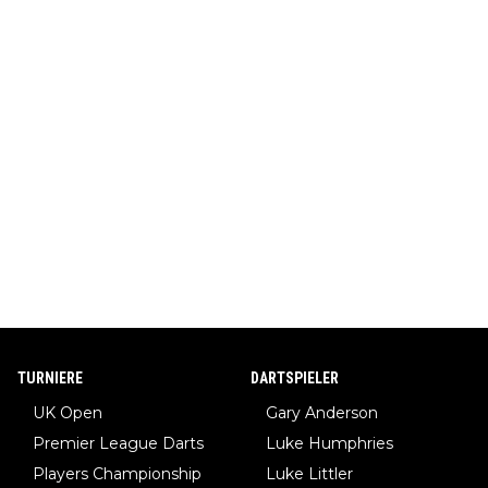
TURNIERE
DARTSPIELER
UK Open
Gary Anderson
Premier League Darts
Luke Humphries
Players Championship
Luke Littler