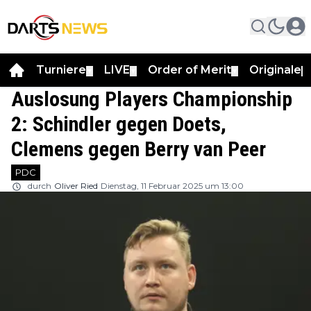
Turniere
LIVE
Order of Merit
Originale
▼
▼
▼
▼
Auslosung Players Championship
2: Schindler gegen Doets,
Clemens gegen Berry van Peer
PDC
durch
Oliver Ried
Dienstag, 11 Februar 2025 um 13:00