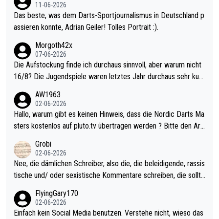
11-06-2026
Das beste, was dem Darts-Sportjournalismus in Deutschland p
assieren konnte, Adrian Geiler! Tolles Portrait :).
Morgoth42x
07-06-2026
Die Aufstockung finde ich durchaus sinnvoll, aber warum nicht
16/8? Die Jugendspiele waren letztes Jahr durchaus sehr kurz
weilig und besser anzuschauen, als manch Erwachsenenspiel.
AW1963
Allerdings ist Mitchell Lawrie als Nummer 1 der Welt eh qualifi
02-06-2026
ziert. Somit ändert die automatische Qualifikation des Weltmei
Hallo, warum gibt es keinen Hinweis, dass die Nordic Darts Ma
sters erstmal nichts. Ich denke sie wollen damit für nächstes J
sters kostenlos auf pluto.tv übertragen werden ? Bitte den Arti
ahr vorsorgen, denn da ist er alt genug für die PDC und wird w
kel aktualisieren, danke!
Grobi
ohl wenig WDF Turniere spielen. Dies war bei Archie Self letzt
02-06-2026
es Jahr der Fall. Er musste als amtierender Weltmeister durch
Nee, die dämlichen Schreiber, also die, die beleidigende, rassis
den Qualifier und ich glaube kaum, dass Mitchel sich das (in Ve
tische und/ oder sexistische Kommentare schreiben, die sollte
gas) antun würde, wenn er doch eigentlich die PDC-WM als Zi
n das einfach mal bleiben lassen. Sollten besser mal ihr eigene
FlyingGary170
el hat.
s Leben in den Griff kriegen. Nur eins wundert mich: Luke Little
02-06-2026
r war doch neulich erst derjenige, der über Social Media GvV p
Einfach kein Social Media benutzen. Verstehe nicht, wieso das