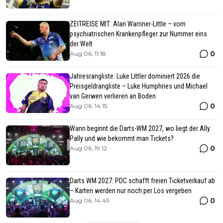
ZEITREISE MIT: Alan Warriner-Little – vom
psychiatrischen Krankenpfleger zur Nummer eins
der Welt
0
Aug 06, 11:18
Jahresrangliste: Luke Littler dominiert 2026 die
Preisgeldrangliste – Luke Humphries und Michael
van Gerwen verlieren an Boden
0
Aug 06, 14:15
Wann beginnt die Darts-WM 2027, wo liegt der Ally
Pally und wie bekommt man Tickets?
0
Aug 06, 19:12
Darts WM 2027: PDC schafft freien Ticketverkauf ab
– Karten werden nur noch per Los vergeben
0
Aug 06, 14:45