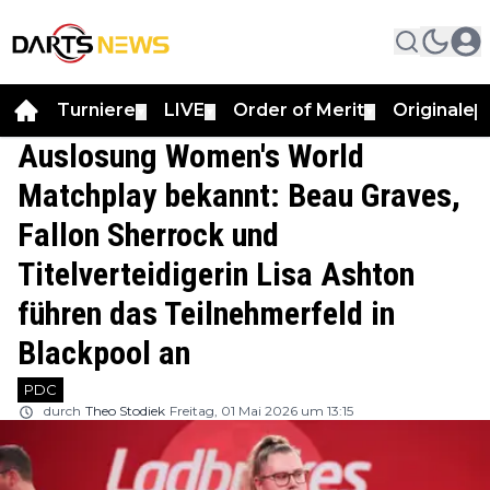
Turniere
LIVE
Order of Merit
Originale
▼
▼
▼
▼
Auslosung Women's World
Matchplay bekannt: Beau Graves,
Fallon Sherrock und
Titelverteidigerin Lisa Ashton
führen das Teilnehmerfeld in
Blackpool an
PDC
durch
Theo Stodiek
Freitag, 01 Mai 2026 um 13:15