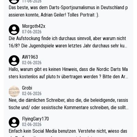
11-06-2026
Das beste, was dem Darts-Sportjournalismus in Deutschland p
assieren konnte, Adrian Geiler! Tolles Portrait :).
Morgoth42x
07-06-2026
Die Aufstockung finde ich durchaus sinnvoll, aber warum nicht
16/8? Die Jugendspiele waren letztes Jahr durchaus sehr kurz
weilig und besser anzuschauen, als manch Erwachsenenspiel.
AW1963
Allerdings ist Mitchell Lawrie als Nummer 1 der Welt eh qualifi
02-06-2026
ziert. Somit ändert die automatische Qualifikation des Weltmei
Hallo, warum gibt es keinen Hinweis, dass die Nordic Darts Ma
sters erstmal nichts. Ich denke sie wollen damit für nächstes J
sters kostenlos auf pluto.tv übertragen werden ? Bitte den Arti
ahr vorsorgen, denn da ist er alt genug für die PDC und wird w
kel aktualisieren, danke!
Grobi
ohl wenig WDF Turniere spielen. Dies war bei Archie Self letzt
02-06-2026
es Jahr der Fall. Er musste als amtierender Weltmeister durch
Nee, die dämlichen Schreiber, also die, die beleidigende, rassis
den Qualifier und ich glaube kaum, dass Mitchel sich das (in Ve
tische und/ oder sexistische Kommentare schreiben, die sollte
gas) antun würde, wenn er doch eigentlich die PDC-WM als Zi
n das einfach mal bleiben lassen. Sollten besser mal ihr eigene
FlyingGary170
el hat.
s Leben in den Griff kriegen. Nur eins wundert mich: Luke Little
02-06-2026
r war doch neulich erst derjenige, der über Social Media GvV p
Einfach kein Social Media benutzen. Verstehe nicht, wieso das
rovoziert hat. Und Littlers Mutter schießt öfters mal gegen Ric