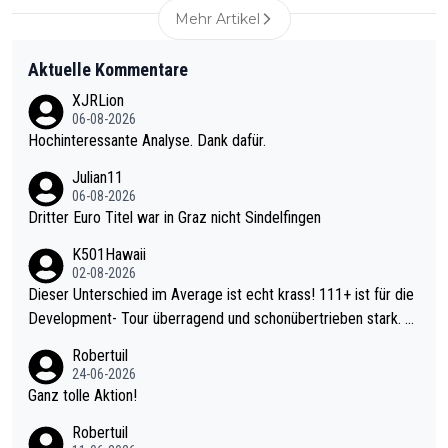
Mehr Artikel
Aktuelle Kommentare
XJRLion
06-08-2026
Hochinteressante Analyse. Dank dafür.
Julian11
06-08-2026
Dritter Euro Titel war in Graz nicht Sindelfingen
K501Hawaii
02-08-2026
Dieser Unterschied im Average ist echt krass! 111+ ist für die
Development- Tour überragend und schonübertrieben stark. U
nter 60 im Ave dagegen eigentlich schon zu schwach - gerade
Robertuil
mal 40+ erst recht. Da gewinnst keinen Blumentopf - ist ja noc
24-06-2026
h krasser wie ein Pokalspiel eines Kreisligisten vs einem Bund
Ganz tolle Aktion!
esligisten.
Robertuil