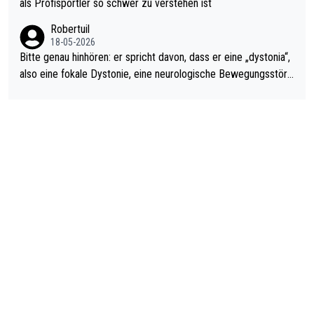
als Profisportler so schwer zu verstehen ist
ardo Pietreczko auf Social Media. Hmmmm. Finde den Fehler!
Robertuil
18-05-2026
Bitte genau hinhören: er spricht davon, dass er eine „dystonia“,
also eine fokale Dystonie, eine neurologische Bewegungsstöru
ng, bei der unkontrolliert Bewegungen und Krämpfe erzeugt w
erden, im Arm hat. Und, dass Medikamente ihm helfen! Ich glau
be immer noch, dass sehr viele der Dartits-Fälle fälschlich psy
chologisiert werden und eigentlich fokale Dystonien sind. Und
diese könnten teils wirksam behandelt werden! Dafür müsste
man nur zum Neurologen und nicht zum Mentaltrainer gehen…