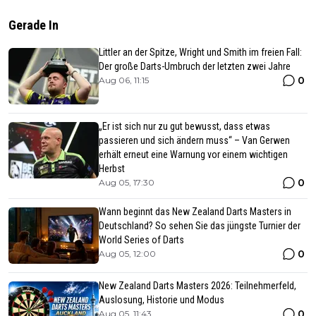
Gerade In
Littler an der Spitze, Wright und Smith im freien Fall:
Der große Darts-Umbruch der letzten zwei Jahre
0
Aug 06, 11:15
„Er ist sich nur zu gut bewusst, dass etwas
passieren und sich ändern muss“ – Van Gerwen
erhält erneut eine Warnung vor einem wichtigen
Herbst
0
Aug 05, 17:30
Wann beginnt das New Zealand Darts Masters in
Deutschland? So sehen Sie das jüngste Turnier der
World Series of Darts
0
Aug 05, 12:00
New Zealand Darts Masters 2026: Teilnehmerfeld,
Auslosung, Historie und Modus
0
Aug 05, 11:43