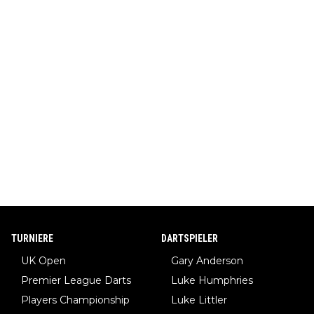
TURNIERE
DARTSPIELER
UK Open
Gary Anderson
Premier League Darts
Luke Humphries
Players Championship
Luke Littler