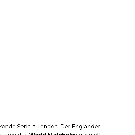
ckende Serie zu enden. Der Engländer
usgabe des
World Matchplay
gespielt