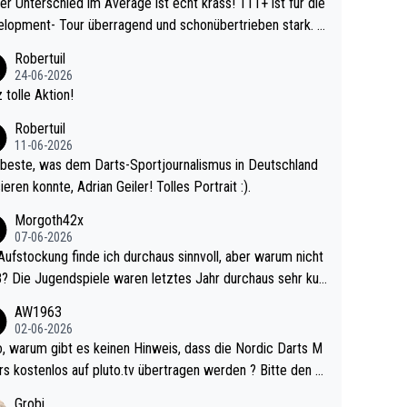
r Unterschied im Average ist echt krass! 111+ ist für die
lopment- Tour überragend und schonübertrieben stark. U
 Ave dagegen eigentlich schon zu schwach - gerad
Robertuil
st recht. Da gewinnst keinen Blumentopf - ist ja n
24-06-2026
kalspiel eines Kreisligisten vs einem Bu
 tolle Aktion!
ligisten.
Robertuil
11-06-2026
beste, was dem Darts-Sportjournalismus in Deutschland
ieren konnte, Adrian Geiler! Tolles Portrait :).
Morgoth42x
07-06-2026
Aufstockung finde ich durchaus sinnvoll, aber warum nicht
r durchaus sehr kur
lig und besser anzuschauen, als manch Erwachsenenspie
AW1963
02-06-2026
ert. Somit ändert die automatische Qualifikation des Weltm
e Nordic Darts M
mal nichts. Ich denke sie wollen damit für nächste
rs kostenlos auf pluto.tv übertragen werden ? Bitte den A
hr vorsorgen, denn da ist er alt genug für die PDC und wir
el aktualisieren, danke!
Grobi