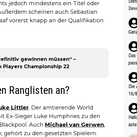
Diese
hts jedoch mindestens ein Titel oder
Deve
. Außerdem scheinen auch Sebastian
nter 60 im
aaf vorerst knapp an der Qualifikation
e mal 40+ er
och krasser wie ein Po
Ganz
ndes
Das 
 definitiv gewinnen müssen“ –
pass
h Players Championship 22
Die 
en Ranglisten an?
16/8? Die Jugendspiele waren letztes Jah
zwei
uke Littler
. Der amtierende World
l. Allerdings ist Mitchell Lawrie als Nummer 1 der Welt eh quali
t Ex-Sieger Luke Humphries zu den
fizi
Hallo, warum gibt es keinen Hinweis, dass di
eisters erst
n Blackpool. Auch
Michael van Gerwen
,
aste
s Ja
rtik
 gehört zu den gesetzten Spielern.