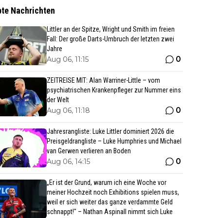
bte Nachrichten
Littler an der Spitze, Wright und Smith im freien
Fall: Der große Darts-Umbruch der letzten zwei
Jahre
0
Aug 06, 11:15
ZEITREISE MIT: Alan Warriner-Little – vom
psychiatrischen Krankenpfleger zur Nummer eins
der Welt
0
Aug 06, 11:18
Jahresrangliste: Luke Littler dominiert 2026 die
Preisgeldrangliste – Luke Humphries und Michael
van Gerwen verlieren an Boden
0
Aug 06, 14:15
„Er ist der Grund, warum ich eine Woche vor
meiner Hochzeit noch Exhibitions spielen muss,
weil er sich weiter das ganze verdammte Geld
schnappt!" – Nathan Aspinall nimmt sich Luke