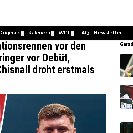
Originale
Kalender
WDF
FAQ
Newsletter
▼
▼
▼
ationsrennen vor den
Gerad
ringer vor Debüt,
hisnall droht erstmals