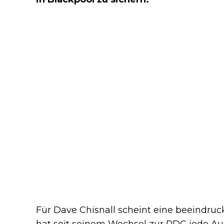
Für Dave Chisnall scheint eine beeindru
hat seit seinem Wechsel zur PDC jede A