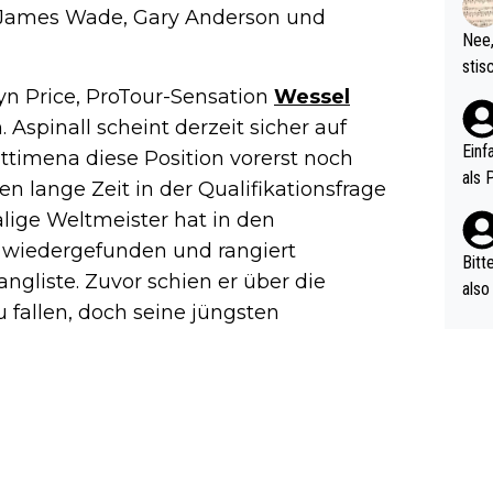
d wo
s James Wade, Gary Anderson und
etzt
Nee,
urch
stis
(in 
ten 
n Price, ProTour-Sensation
Wessel
als Z
nes 
Aspinall scheint derzeit sicher auf
ttle
Einf
ttimena diese Position vorerst noch
vV p
als 
en lange Zeit in der Qualifikationsfrage
n Ri
lige Weltmeister hat in den
ehle
wiedergefunden und rangiert
Bitt
ngliste. Zuvor schien er über die
also
 fallen, doch seine jüngsten
ung,
werd
aube
sych
d di
e ma
n…