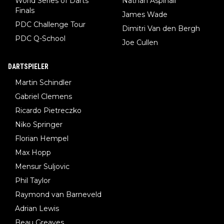
World Series of Darts
Nathan Aspinall
Finals
James Wade
PDC Challenge Tour
Dimitri Van den Bergh
PDC Q-School
Joe Cullen
DARTSPIELER
Martin Schindler
Gabriel Clemens
Ricardo Pietreczko
Niko Springer
Florian Hempel
Max Hopp
Mensur Suljovic
Phil Taylor
Raymond van Barneveld
Adrian Lewis
Beau Greaves