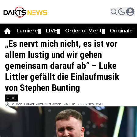
Turniere
LIVE
Order of Merit
Originale
▼
▼
▼
▼
„Es nervt mich nicht, es ist vor
allem lustig und wir gehen
gemeinsam darauf ab“ – Luke
Littler gefällt die Einlaufmusik
von Stephen Bunting
PDC
durch
Oliver Ried
Mittwoch, 24 Juni 2026 um 9:30