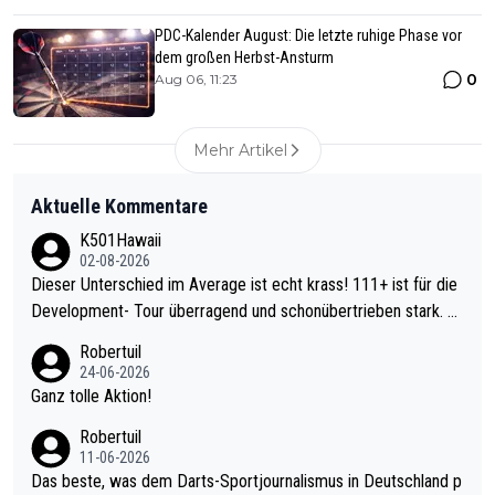
PDC-Kalender August: Die letzte ruhige Phase vor
dem großen Herbst-Ansturm
0
Aug 06, 11:23
Mehr Artikel
Aktuelle Kommentare
K501Hawaii
02-08-2026
Dieser Unterschied im Average ist echt krass! 111+ ist für die
Development- Tour überragend und schonübertrieben stark. U
nter 60 im Ave dagegen eigentlich schon zu schwach - gerade
Robertuil
mal 40+ erst recht. Da gewinnst keinen Blumentopf - ist ja noc
24-06-2026
h krasser wie ein Pokalspiel eines Kreisligisten vs einem Bund
Ganz tolle Aktion!
esligisten.
Robertuil
11-06-2026
Das beste, was dem Darts-Sportjournalismus in Deutschland p