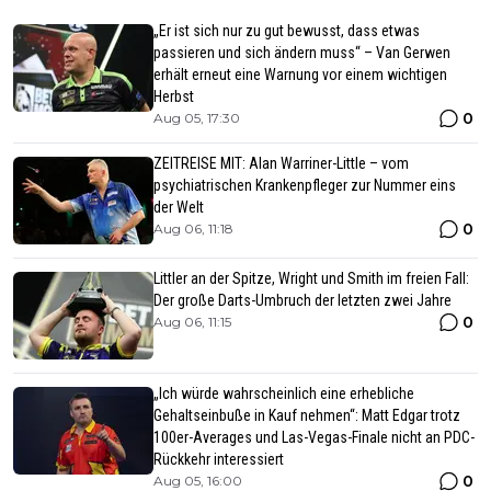
„Er ist sich nur zu gut bewusst, dass etwas
passieren und sich ändern muss“ – Van Gerwen
erhält erneut eine Warnung vor einem wichtigen
Herbst
0
Aug 05, 17:30
ZEITREISE MIT: Alan Warriner-Little – vom
psychiatrischen Krankenpfleger zur Nummer eins
der Welt
0
Aug 06, 11:18
Littler an der Spitze, Wright und Smith im freien Fall:
Der große Darts-Umbruch der letzten zwei Jahre
0
Aug 06, 11:15
„Ich würde wahrscheinlich eine erhebliche
Gehaltseinbuße in Kauf nehmen“: Matt Edgar trotz
100er-Averages und Las-Vegas-Finale nicht an PDC-
Rückkehr interessiert
0
Aug 05, 16:00