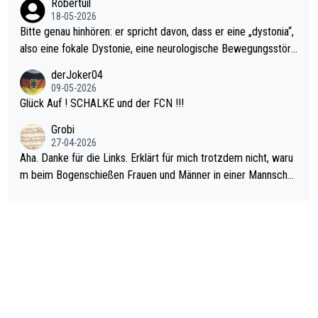
Robertuil
18-05-2026
Bitte genau hinhören: er spricht davon, dass er eine „dystonia“,
also eine fokale Dystonie, eine neurologische Bewegungsstöru
ng, bei der unkontrolliert Bewegungen und Krämpfe erzeugt w
derJoker04
erden, im Arm hat. Und, dass Medikamente ihm helfen! Ich glau
09-05-2026
be immer noch, dass sehr viele der Dartits-Fälle fälschlich psy
Glück Auf ! SCHALKE und der FCN !!!
chologisiert werden und eigentlich fokale Dystonien sind. Und
Grobi
diese könnten teils wirksam behandelt werden! Dafür müsste
27-04-2026
man nur zum Neurologen und nicht zum Mentaltrainer gehen…
Aha. Danke für die Links. Erklärt für mich trotzdem nicht, waru
m beim Bogenschießen Frauen und Männer in einer Mannschaf
t spielen. Und beim Dressurreiten sind ebenfalls Frauen und Mä
nner in einer Mannschaft und das, obwohl hier auch eine Körpe
rlichkeit vorausgesetzt ist. Gilt sogar bei den olympischen Spie
len! Der Podcast "Tops Tops Tops" (Folgen 70 und 72) beschä
ftigt sich ausführlich, sachlich und absolut nachvollziehbar mit
dem Thema.