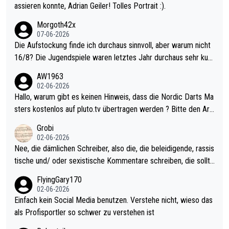
assieren konnte, Adrian Geiler! Tolles Portrait :).
Morgoth42x
07-06-2026
Die Aufstockung finde ich durchaus sinnvoll, aber warum nicht
16/8? Die Jugendspiele waren letztes Jahr durchaus sehr kurz
weilig und besser anzuschauen, als manch Erwachsenenspiel.
AW1963
Allerdings ist Mitchell Lawrie als Nummer 1 der Welt eh qualifi
02-06-2026
ziert. Somit ändert die automatische Qualifikation des Weltmei
Hallo, warum gibt es keinen Hinweis, dass die Nordic Darts Ma
sters erstmal nichts. Ich denke sie wollen damit für nächstes J
sters kostenlos auf pluto.tv übertragen werden ? Bitte den Arti
ahr vorsorgen, denn da ist er alt genug für die PDC und wird w
kel aktualisieren, danke!
Grobi
ohl wenig WDF Turniere spielen. Dies war bei Archie Self letzt
02-06-2026
es Jahr der Fall. Er musste als amtierender Weltmeister durch
Nee, die dämlichen Schreiber, also die, die beleidigende, rassis
den Qualifier und ich glaube kaum, dass Mitchel sich das (in Ve
tische und/ oder sexistische Kommentare schreiben, die sollte
gas) antun würde, wenn er doch eigentlich die PDC-WM als Zi
n das einfach mal bleiben lassen. Sollten besser mal ihr eigene
FlyingGary170
el hat.
s Leben in den Griff kriegen. Nur eins wundert mich: Luke Little
02-06-2026
r war doch neulich erst derjenige, der über Social Media GvV p
Einfach kein Social Media benutzen. Verstehe nicht, wieso das
rovoziert hat. Und Littlers Mutter schießt öfters mal gegen Ric
als Profisportler so schwer zu verstehen ist
ardo Pietreczko auf Social Media. Hmmmm. Finde den Fehler!