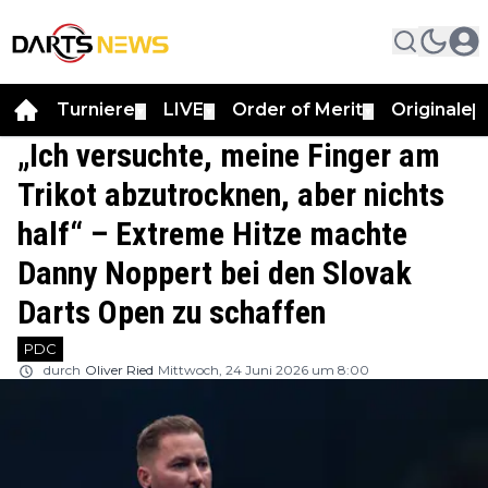
Turniere
LIVE
Order of Merit
Originale
▼
▼
▼
▼
„Ich versuchte, meine Finger am
Trikot abzutrocknen, aber nichts
half“ – Extreme Hitze machte
Danny Noppert bei den Slovak
Darts Open zu schaffen
PDC
durch
Oliver Ried
Mittwoch, 24 Juni 2026 um 8:00