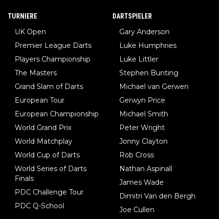
TURNIERE
DARTSPIELER
UK Open
Gary Anderson
Premier League Darts
Luke Humphries
Players Championship
Luke Littler
The Masters
Stephen Bunting
Grand Slam of Darts
Michael van Gerwen
European Tour
Gerwyn Price
European Championship
Michael Smith
World Grand Prix
Peter Wright
World Matchplay
Jonny Clayton
World Cup of Darts
Rob Cross
World Series of Darts
Nathan Aspinall
Finals
James Wade
PDC Challenge Tour
Dimitri Van den Bergh
PDC Q-School
Joe Cullen