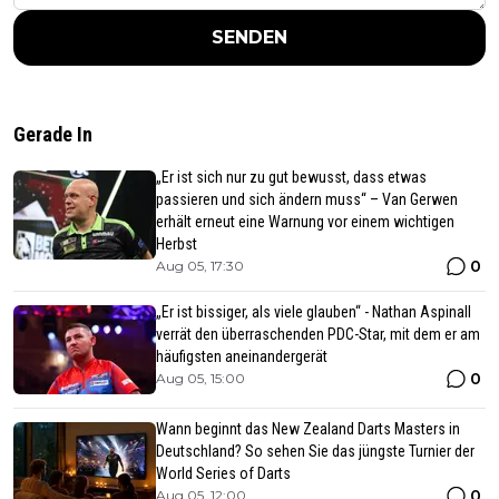
SENDEN
Gerade In
„Er ist sich nur zu gut bewusst, dass etwas
passieren und sich ändern muss“ – Van Gerwen
erhält erneut eine Warnung vor einem wichtigen
Herbst
0
Aug 05, 17:30
„Er ist bissiger, als viele glauben“ - Nathan Aspinall
verrät den überraschenden PDC-Star, mit dem er am
häufigsten aneinandergerät
0
Aug 05, 15:00
Wann beginnt das New Zealand Darts Masters in
Deutschland? So sehen Sie das jüngste Turnier der
World Series of Darts
0
Aug 05, 12:00