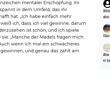
Anzeichen mentaler Erschöpfung. Im
ehle
tspannt in dem Umfeld, das ihr
Bitt
afft hat. „Ich habe einfach mehr
also
ung,
eiß ich, dass ich viel gewinne, darum
werd
derzusehen ist schön, und ich spiele
aube
Glüc
te sie. „Manche der Mädels fragen mich:
sych
h. Auch wenn ich mal ein schwächeres
d di
u gewinnen, und genau das zählt am
e ma
Aha.
n…
m be
ft s
Männ
rper
Spiele
esch
ar m