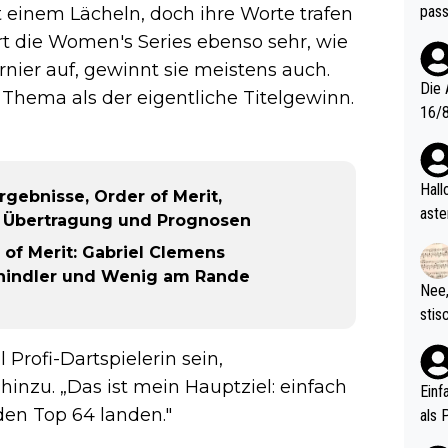
pass
t einem Lächeln, doch ihre Worte trafen
rt die Women's Series ebenso sehr, wie
rnier auf, gewinnt sie meistens auch.
Die 
n Thema als der eigentliche Titelgewinn.
16/8? Die Jugendspiele waren letztes Jah
zwei
l. Allerdings ist Mitchell Lawrie als Nummer 1 der Welt eh quali
fizi
Hallo, warum gibt es keinen Hinweis, dass di
gebnisse, Order of Merit,
eisters erst
aste
t, Übertragung und Prognosen
s Ja
rtik
of Merit: Gabriel Clemens
d wo
chindler und Wenig am Rande
etzt
Nee,
urch
stis
(in 
ten 
als Z
l Profi-Dartspielerin sein,
nes 
hinzu. „Das ist mein Hauptziel: einfach
ttle
Einf
vV p
en Top 64 landen."
als 
n Ri