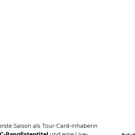
erste Saison als Tour-Card-Inhaberin
C-Ranglistentitel
und eine Live-