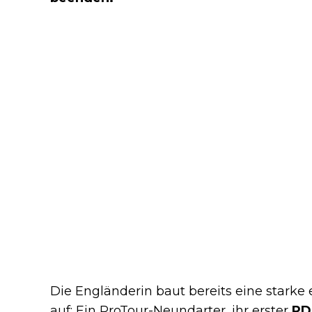
Die Engländerin baut bereits eine starke 
auf: Ein ProTour-Neundarter, ihr erster
PD