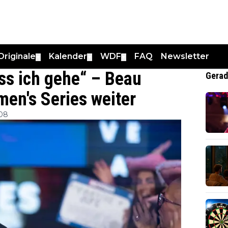
Originale
Kalender
WDF
FAQ
Newsletter
▼
▼
▼
ass ich gehe“ – Beau
Gerad
en's Series weiter
:08