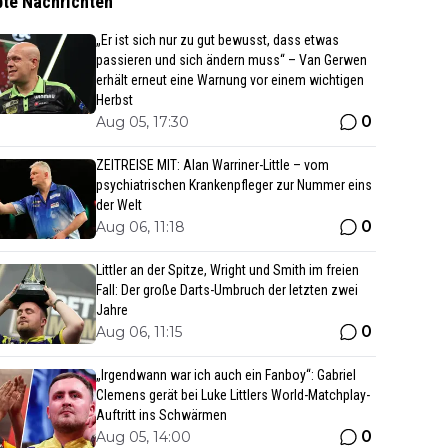
bte Nachrichten
„Er ist sich nur zu gut bewusst, dass etwas
passieren und sich ändern muss“ – Van Gerwen
erhält erneut eine Warnung vor einem wichtigen
Herbst
0
Aug 05, 17:30
ZEITREISE MIT: Alan Warriner-Little – vom
psychiatrischen Krankenpfleger zur Nummer eins
der Welt
0
Aug 06, 11:18
Littler an der Spitze, Wright und Smith im freien
Fall: Der große Darts-Umbruch der letzten zwei
Jahre
0
Aug 06, 11:15
„Irgendwann war ich auch ein Fanboy“: Gabriel
Clemens gerät bei Luke Littlers World-Matchplay-
Auftritt ins Schwärmen
0
Aug 05, 14:00