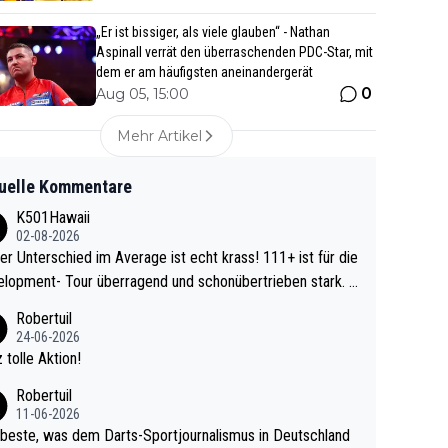
„Er ist bissiger, als viele glauben“ - Nathan
Aspinall verrät den überraschenden PDC-Star, mit
dem er am häufigsten aneinandergerät
0
Aug 05, 15:00
Mehr Artikel
uelle Kommentare
K501Hawaii
02-08-2026
r Unterschied im Average ist echt krass! 111+ ist für die
lopment- Tour überragend und schonübertrieben stark. U
 Ave dagegen eigentlich schon zu schwach - gerad
Robertuil
st recht. Da gewinnst keinen Blumentopf - ist ja n
24-06-2026
kalspiel eines Kreisligisten vs einem Bu
 tolle Aktion!
ligisten.
Robertuil
11-06-2026
beste, was dem Darts-Sportjournalismus in Deutschland