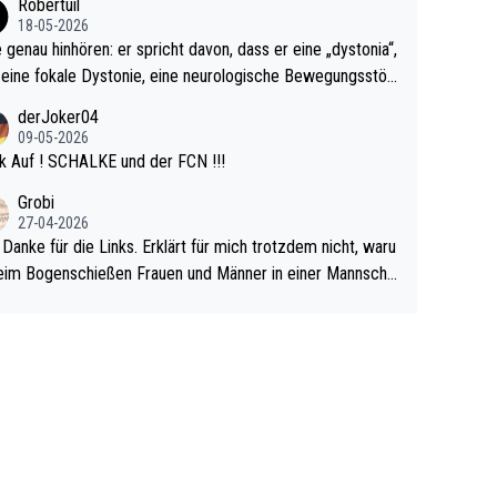
Robertuil
r!
18-05-2026
e genau hinhören: er spricht davon, dass er eine „dystonia“,
 eine fokale Dystonie, eine neurologische Bewegungsstör
 bei der unkontrolliert Bewegungen und Krämpfe erzeugt
derJoker04
en, im Arm hat. Und, dass Medikamente ihm helfen! Ich gl
09-05-2026
 immer noch, dass sehr viele der Dartits-Fälle fälschlich p
k Auf ! SCHALKE und der FCN !!!
ologisiert werden und eigentlich fokale Dystonien sind. Un
Grobi
ese könnten teils wirksam behandelt werden! Dafür müsst
27-04-2026
n nur zum Neurologen und nicht zum Mentaltrainer gehe
 Danke für die Links. Erklärt für mich trotzdem nicht, waru
im Bogenschießen Frauen und Männer in einer Mannscha
pielen. Und beim Dressurreiten sind ebenfalls Frauen und
er in einer Mannschaft und das, obwohl hier auch eine Kö
lichkeit vorausgesetzt ist. Gilt sogar bei den olympischen
n! Der Podcast "Tops Tops Tops" (Folgen 70 und 72) b
äftigt sich ausführlich, sachlich und absolut nachvollziehb
it dem Thema.