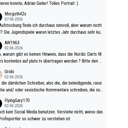
ieren konnte, Adrian Geiler! Tolles Portrait :).
Morgoth42x
07-06-2026
Aufstockung finde ich durchaus sinnvoll, aber warum nicht
r durchaus sehr kur
lig und besser anzuschauen, als manch Erwachsenenspie
AW1963
02-06-2026
ert. Somit ändert die automatische Qualifikation des Weltm
e Nordic Darts M
mal nichts. Ich denke sie wollen damit für nächste
rs kostenlos auf pluto.tv übertragen werden ? Bitte den A
hr vorsorgen, denn da ist er alt genug für die PDC und wir
el aktualisieren, danke!
Grobi
hl wenig WDF Turniere spielen. Dies war bei Archie Self l
02-06-2026
es Jahr der Fall. Er musste als amtierender Weltmeister d
 die dämlichen Schreiber, also die, die beleidigende, rassi
 den Qualifier und ich glaube kaum, dass Mitchel sich das
che und/ oder sexistische Kommentare schreiben, die soll
Vegas) antun würde, wenn er doch eigentlich die PDC-WM
das einfach mal bleiben lassen. Sollten besser mal ihr eige
FlyingGary170
iel hat.
Leben in den Griff kriegen. Nur eins wundert mich: Luke Li
02-06-2026
r war doch neulich erst derjenige, der über Social Media G
ach kein Social Media benutzen. Verstehe nicht, wieso das
rovoziert hat. Und Littlers Mutter schießt öfters mal gege
Profisportler so schwer zu verstehen ist
cardo Pietreczko auf Social Media. Hmmmm. Finde den F