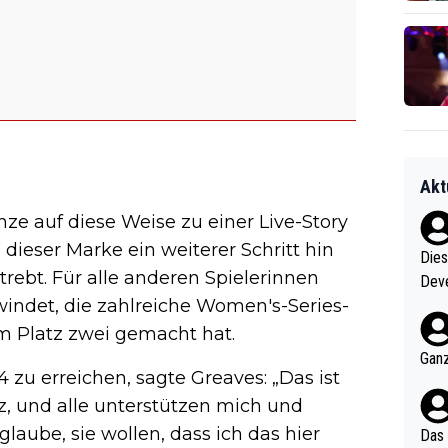
Akt
nze auf diese Weise zu einer Live-Story
dieser Marke ein weiterer Schritt hin
Diese
rebt. Für alle anderen Spielerinnen
Deve
windet, die zahlreiche Women's-Series-
nter 60 im
e mal 40+ er
 Platz zwei gemacht hat.
och krasser wie ein Po
Ganz
 zu erreichen, sagte Greaves: „Das ist
ndes
tz, und alle unterstützen mich und
glaube, sie wollen, dass ich das hier
Das 