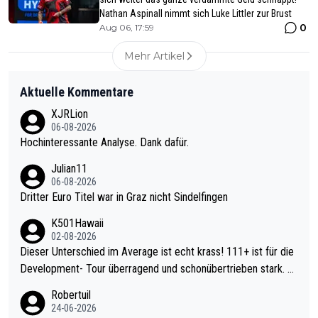
Nathan Aspinall nimmt sich Luke Littler zur Brust
0
Aug 06, 17:59
Mehr Artikel
Aktuelle Kommentare
XJRLion
06-08-2026
Hochinteressante Analyse. Dank dafür.
Julian11
06-08-2026
Dritter Euro Titel war in Graz nicht Sindelfingen
K501Hawaii
02-08-2026
Dieser Unterschied im Average ist echt krass! 111+ ist für die
Development- Tour überragend und schonübertrieben stark. U
nter 60 im Ave dagegen eigentlich schon zu schwach - gerade
Robertuil
mal 40+ erst recht. Da gewinnst keinen Blumentopf - ist ja noc
24-06-2026