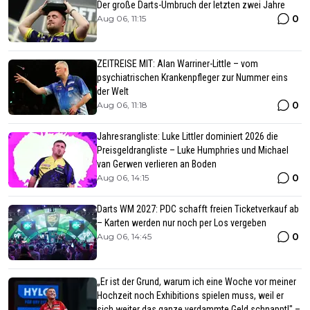
Der große Darts-Umbruch der letzten zwei Jahre
0
Aug 06, 11:15
ZEITREISE MIT: Alan Warriner-Little – vom
psychiatrischen Krankenpfleger zur Nummer eins
der Welt
0
Aug 06, 11:18
Jahresrangliste: Luke Littler dominiert 2026 die
Preisgeldrangliste – Luke Humphries und Michael
van Gerwen verlieren an Boden
0
Aug 06, 14:15
Darts WM 2027: PDC schafft freien Ticketverkauf ab
– Karten werden nur noch per Los vergeben
0
Aug 06, 14:45
„Er ist der Grund, warum ich eine Woche vor meiner
Hochzeit noch Exhibitions spielen muss, weil er
sich weiter das ganze verdammte Geld schnappt!" –