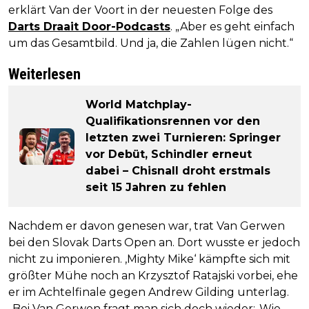
erklärt Van der Voort in der neuesten Folge des
Darts Draait Door-Podcasts
. „Aber es geht einfach
um das Gesamtbild. Und ja, die Zahlen lügen nicht.“
Weiterlesen
World Matchplay-
Qualifikationsrennen vor den
letzten zwei Turnieren: Springer
vor Debüt, Schindler erneut
dabei – Chisnall droht erstmals
seit 15 Jahren zu fehlen
Nachdem er davon genesen war, trat Van Gerwen
bei den Slovak Darts Open an. Dort wusste er jedoch
nicht zu imponieren. ‚Mighty Mike‘ kämpfte sich mit
größter Mühe noch an Krzysztof Ratajski vorbei, ehe
er im Achtelfinale gegen Andrew Gilding unterlag.
„Bei Van Gerwen fragt man sich doch wieder: ‚Wie