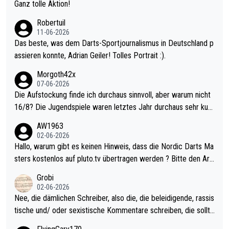
h krasser wie ein Pokalspiel eines Kreisligisten vs einem Bund
Ganz tolle Aktion!
esligisten.
Robertuil
11-06-2026
Das beste, was dem Darts-Sportjournalismus in Deutschland p
assieren konnte, Adrian Geiler! Tolles Portrait :).
Morgoth42x
07-06-2026
Die Aufstockung finde ich durchaus sinnvoll, aber warum nicht
16/8? Die Jugendspiele waren letztes Jahr durchaus sehr kurz
weilig und besser anzuschauen, als manch Erwachsenenspiel.
AW1963
Allerdings ist Mitchell Lawrie als Nummer 1 der Welt eh qualifi
02-06-2026
ziert. Somit ändert die automatische Qualifikation des Weltmei
Hallo, warum gibt es keinen Hinweis, dass die Nordic Darts Ma
sters erstmal nichts. Ich denke sie wollen damit für nächstes J
sters kostenlos auf pluto.tv übertragen werden ? Bitte den Arti
ahr vorsorgen, denn da ist er alt genug für die PDC und wird w
kel aktualisieren, danke!
Grobi
ohl wenig WDF Turniere spielen. Dies war bei Archie Self letzt
02-06-2026
es Jahr der Fall. Er musste als amtierender Weltmeister durch
Nee, die dämlichen Schreiber, also die, die beleidigende, rassis
den Qualifier und ich glaube kaum, dass Mitchel sich das (in Ve
tische und/ oder sexistische Kommentare schreiben, die sollte
gas) antun würde, wenn er doch eigentlich die PDC-WM als Zi
n das einfach mal bleiben lassen. Sollten besser mal ihr eigene