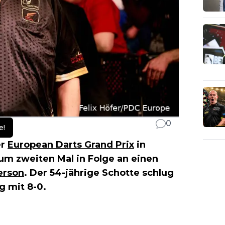
0
e!
er
European Darts Grand Prix
in
zum zweiten Mal in Folge an einen
erson
. Der 54-jährige Schotte schlug
ng
mit 8-0.