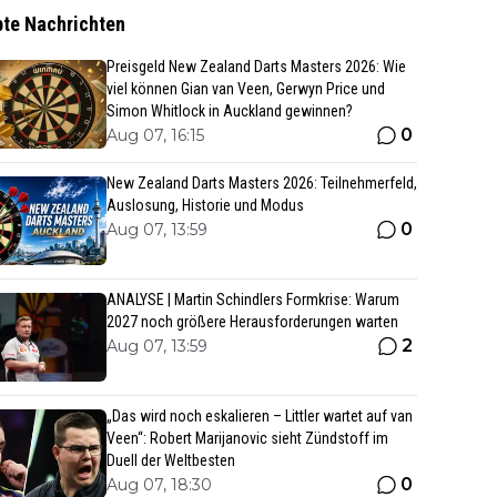
bte Nachrichten
Preisgeld New Zealand Darts Masters 2026: Wie
viel können Gian van Veen, Gerwyn Price und
Simon Whitlock in Auckland gewinnen?
0
Aug 07, 16:15
New Zealand Darts Masters 2026: Teilnehmerfeld,
Auslosung, Historie und Modus
0
Aug 07, 13:59
ANALYSE | Martin Schindlers Formkrise: Warum
2027 noch größere Herausforderungen warten
2
Aug 07, 13:59
„Das wird noch eskalieren – Littler wartet auf van
Veen“: Robert Marijanovic sieht Zündstoff im
Duell der Weltbesten
0
Aug 07, 18:30