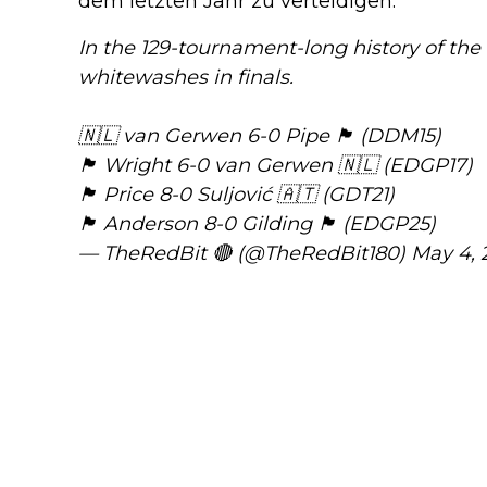
dem letzten Jahr zu verteidigen.
In the 129-tournament-long history of the
whitewashes in finals.
🇳🇱 van Gerwen 6-0 Pipe 🏴󠁧󠁢󠁥󠁮󠁧󠁿 (DDM15)
🏴󠁧󠁢󠁳󠁣󠁴󠁿 Wright 6-0 van Gerwen 🇳🇱 (EDGP17)
🏴󠁧󠁢󠁷󠁬󠁳󠁿 Price 8-0 Suljović 🇦🇹 (GDT21)
🏴󠁧󠁢󠁳󠁣󠁴󠁿 Anderson 8-0 Gilding 🏴󠁧󠁢󠁥󠁮󠁧󠁿 (EDGP25)
— TheRedBit 🔴 (@TheRedBit180)
May 4, 