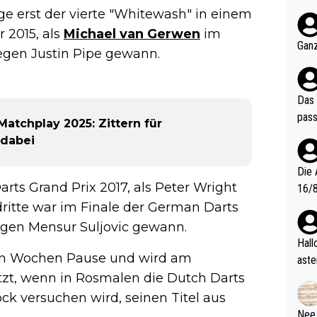
nter 60 im
ge erst der vierte "Whitewash" in einem
e mal 40+ er
r 2015, als
Michael van Gerwen
im
och krasser wie ein Po
Ganz
gegen Justin Pipe gewann.
ndes
Das 
pass
atchplay 2025: Zittern für
 dabei
Die 
rts Grand Prix 2017, als Peter Wright
16/8? Die Jugendspiele waren letztes Jah
zwei
itte war im Finale der German Darts
l. Allerdings ist Mitchell Lawrie als Nummer 1 der Welt eh quali
gen Mensur Suljovic gewann.
fizi
Hallo, warum gibt es keinen Hinweis, dass di
eisters erst
en Wochen Pause und wird am
aste
s Ja
tzt, wenn in Rosmalen die Dutch Darts
rtik
d wo
ck versuchen wird, seinen Titel aus
etzt
Nee,