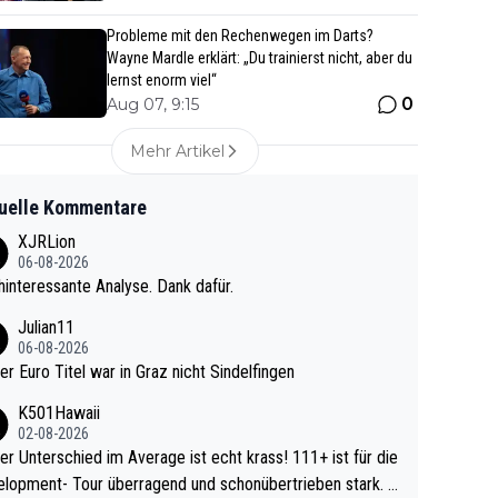
Probleme mit den Rechenwegen im Darts?
Wayne Mardle erklärt: „Du trainierst nicht, aber du
lernst enorm viel“
0
Aug 07, 9:15
Mehr Artikel
uelle Kommentare
XJRLion
06-08-2026
interessante Analyse. Dank dafür.
Julian11
06-08-2026
ter Euro Titel war in Graz nicht Sindelfingen
K501Hawaii
02-08-2026
r Unterschied im Average ist echt krass! 111+ ist für die
lopment- Tour überragend und schonübertrieben stark. U