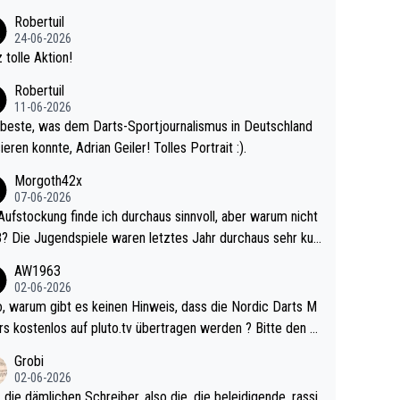
 Ave dagegen eigentlich schon zu schwach - gerad
Robertuil
st recht. Da gewinnst keinen Blumentopf - ist ja n
24-06-2026
kalspiel eines Kreisligisten vs einem Bu
 tolle Aktion!
ligisten.
Robertuil
11-06-2026
beste, was dem Darts-Sportjournalismus in Deutschland
ieren konnte, Adrian Geiler! Tolles Portrait :).
Morgoth42x
07-06-2026
Aufstockung finde ich durchaus sinnvoll, aber warum nicht
r durchaus sehr kur
lig und besser anzuschauen, als manch Erwachsenenspie
AW1963
02-06-2026
ert. Somit ändert die automatische Qualifikation des Weltm
e Nordic Darts M
mal nichts. Ich denke sie wollen damit für nächste
rs kostenlos auf pluto.tv übertragen werden ? Bitte den A
hr vorsorgen, denn da ist er alt genug für die PDC und wir
el aktualisieren, danke!
Grobi
hl wenig WDF Turniere spielen. Dies war bei Archie Self l
02-06-2026
es Jahr der Fall. Er musste als amtierender Weltmeister d
 die dämlichen Schreiber, also die, die beleidigende, rassi