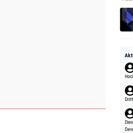
Akt
Hoch
Drit
Diese
Deve