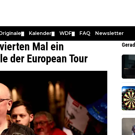
Originale
Kalender
WDF
FAQ
Newsletter
▼
▼
▼
vierten Mal ein
Gerad
le der European Tour