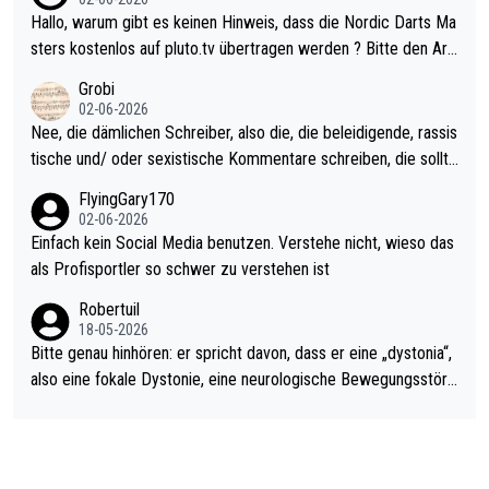
ziert. Somit ändert die automatische Qualifikation des Weltmei
Hallo, warum gibt es keinen Hinweis, dass die Nordic Darts Ma
sters erstmal nichts. Ich denke sie wollen damit für nächstes J
sters kostenlos auf pluto.tv übertragen werden ? Bitte den Arti
ahr vorsorgen, denn da ist er alt genug für die PDC und wird w
kel aktualisieren, danke!
Grobi
ohl wenig WDF Turniere spielen. Dies war bei Archie Self letzt
02-06-2026
es Jahr der Fall. Er musste als amtierender Weltmeister durch
Nee, die dämlichen Schreiber, also die, die beleidigende, rassis
den Qualifier und ich glaube kaum, dass Mitchel sich das (in Ve
tische und/ oder sexistische Kommentare schreiben, die sollte
gas) antun würde, wenn er doch eigentlich die PDC-WM als Zi
n das einfach mal bleiben lassen. Sollten besser mal ihr eigene
FlyingGary170
el hat.
s Leben in den Griff kriegen. Nur eins wundert mich: Luke Little
02-06-2026
r war doch neulich erst derjenige, der über Social Media GvV p
Einfach kein Social Media benutzen. Verstehe nicht, wieso das
rovoziert hat. Und Littlers Mutter schießt öfters mal gegen Ric
als Profisportler so schwer zu verstehen ist
ardo Pietreczko auf Social Media. Hmmmm. Finde den Fehler!
Robertuil
18-05-2026
Bitte genau hinhören: er spricht davon, dass er eine „dystonia“,
also eine fokale Dystonie, eine neurologische Bewegungsstöru
ng, bei der unkontrolliert Bewegungen und Krämpfe erzeugt w
erden, im Arm hat. Und, dass Medikamente ihm helfen! Ich glau
be immer noch, dass sehr viele der Dartits-Fälle fälschlich psy
chologisiert werden und eigentlich fokale Dystonien sind. Und