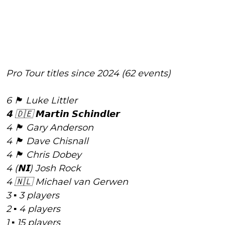
Pro Tour titles since 2024 (62 events)
6 🏴󠁧󠁢󠁥󠁮󠁧󠁿 Luke Littler
𝟰 🇩🇪 𝙈𝙖𝙧𝙩𝙞𝙣 𝙎𝙘𝙝𝙞𝙣𝙙𝙡𝙚𝙧
4 🏴󠁧󠁢󠁳󠁣󠁴󠁿 Gary Anderson
4 🏴󠁧󠁢󠁥󠁮󠁧󠁿 Dave Chisnall
4 🏴󠁧󠁢󠁥󠁮󠁧󠁿 Chris Dobey
4 (𝗡𝗜) Josh Rock
4 🇳🇱 Michael van Gerwen
3 ▪️ 3 players
2 ▪️ 4 players
1 ▪️ 15 players