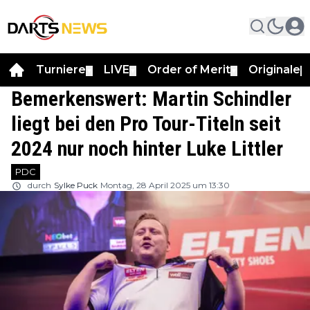
Turniere
LIVE
Order of Merit
Originale
▼
▼
▼
▼
Bemerkenswert: Martin Schindler
liegt bei den Pro Tour-Titeln seit
2024 nur noch hinter Luke Littler
PDC
durch
Sylke Puck
Montag, 28 April 2025 um 13:30