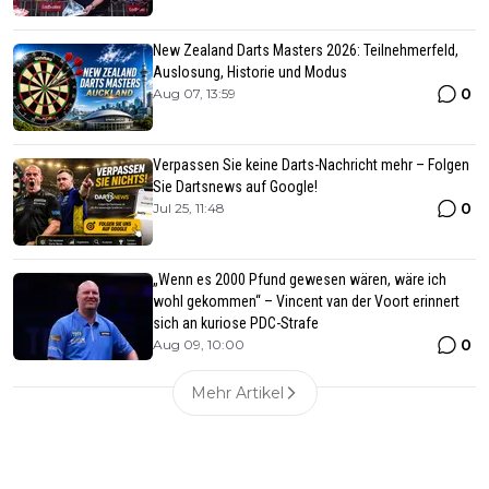
New Zealand Darts Masters 2026: Teilnehmerfeld,
Auslosung, Historie und Modus
0
Aug 07, 13:59
Verpassen Sie keine Darts-Nachricht mehr – Folgen
Sie Dartsnews auf Google!
0
Jul 25, 11:48
„Wenn es 2000 Pfund gewesen wären, wäre ich
wohl gekommen“ – Vincent van der Voort erinnert
sich an kuriose PDC-Strafe
0
Aug 09, 10:00
Mehr Artikel