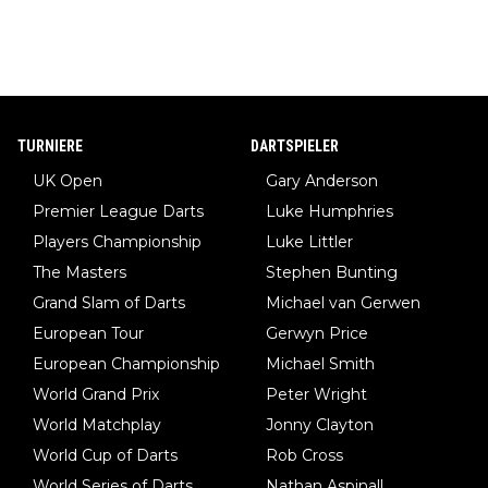
TURNIERE
DARTSPIELER
UK Open
Gary Anderson
Premier League Darts
Luke Humphries
Players Championship
Luke Littler
The Masters
Stephen Bunting
Grand Slam of Darts
Michael van Gerwen
European Tour
Gerwyn Price
European Championship
Michael Smith
World Grand Prix
Peter Wright
World Matchplay
Jonny Clayton
World Cup of Darts
Rob Cross
World Series of Darts
Nathan Aspinall