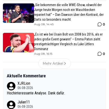
„Sie bekommen die volle WWE-Show, obwohl der
Junge heute Morgen noch ein Waschbecken
repariert hat“ – Dan Dawson über den Kontrast, der
Darts so besonders macht
0
Aug 08, 14:45
„Es ist wie bei Usain Bolt von 2008 bis 2016, als er
jedes große Event gewann" – Emma Paton zieht
prestigeträchtigen Vergleich zu Luke Littlers
Dominanz
0
Aug 08, 16:15
Mehr Artikel
Aktuelle Kommentare
XJRLion
06-08-2026
Hochinteressante Analyse. Dank dafür.
Julian11
06-08-2026