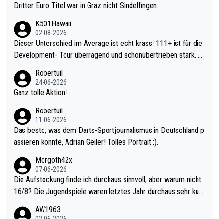
Dritter Euro Titel war in Graz nicht Sindelfingen
K501Hawaii
02-08-2026
Dieser Unterschied im Average ist echt krass! 111+ ist für die
Development- Tour überragend und schonübertrieben stark. U
nter 60 im Ave dagegen eigentlich schon zu schwach - gerade
Robertuil
mal 40+ erst recht. Da gewinnst keinen Blumentopf - ist ja noc
24-06-2026
h krasser wie ein Pokalspiel eines Kreisligisten vs einem Bund
Ganz tolle Aktion!
esligisten.
Robertuil
11-06-2026
Das beste, was dem Darts-Sportjournalismus in Deutschland p
assieren konnte, Adrian Geiler! Tolles Portrait :).
Morgoth42x
07-06-2026
Die Aufstockung finde ich durchaus sinnvoll, aber warum nicht
16/8? Die Jugendspiele waren letztes Jahr durchaus sehr kurz
weilig und besser anzuschauen, als manch Erwachsenenspiel.
AW1963
Allerdings ist Mitchell Lawrie als Nummer 1 der Welt eh qualifi
02-06-2026