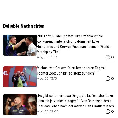
Beliebte Nachrichten
PDC Form Guide Update: Luke Littler lässt die
Konkurrenz hinter sich und dominiert Luke
Humphries und Gerwyn Price nach seinem World-
Matchplay-Titel
0
Aug 08, 15:53
Michael van Gerwen feiert besonderen Tag mit
Tochter Zoë: „Ich bin so stolz auf dich“
0
Aug 08, 13:15
„Es gibt schon ein paar Dinge, die laufen, aber dazu
kann ich jetzt nichts sagen“ – Van Barneveld denkt
über das Leben nach der aktiven Darts-Karriere nach
0
Aug 08, 12:00