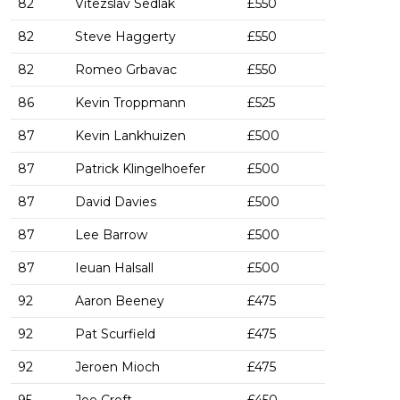
82
Vitezslav Sedlak
£550
82
Steve Haggerty
£550
82
Romeo Grbavac
£550
86
Kevin Troppmann
£525
87
Kevin Lankhuizen
£500
87
Patrick Klingelhoefer
£500
87
David Davies
£500
87
Lee Barrow
£500
87
Ieuan Halsall
£500
92
Aaron Beeney
£475
92
Pat Scurfield
£475
92
Jeroen Mioch
£475
95
Joe Croft
£450