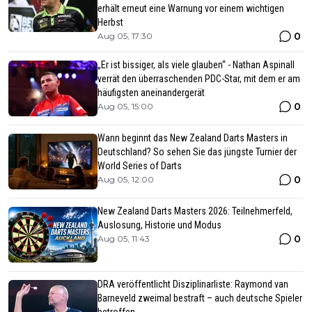
erhält erneut eine Warnung vor einem wichtigen
Herbst
0
Aug 05, 17:30
„Er ist bissiger, als viele glauben“ - Nathan Aspinall
verrät den überraschenden PDC-Star, mit dem er am
häufigsten aneinandergerät
0
Aug 05, 15:00
Wann beginnt das New Zealand Darts Masters in
Deutschland? So sehen Sie das jüngste Turnier der
World Series of Darts
0
Aug 05, 12:00
New Zealand Darts Masters 2026: Teilnehmerfeld,
Auslosung, Historie und Modus
0
Aug 05, 11:43
DRA veröffentlicht Disziplinarliste: Raymond van
Barneveld zweimal bestraft – auch deutsche Spieler
betroffen