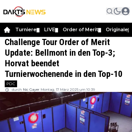
Turniere
LIVE
Order of Merit
Originale
▼
▼
▼
▼
Challenge Tour Order of Merit
Update: Bellmont in den Top-3;
Horvat beendet
Turnierwochenende in den Top-10
PDC
durch
Nic Gayer
Montag, 17 März 2025 um 10:39