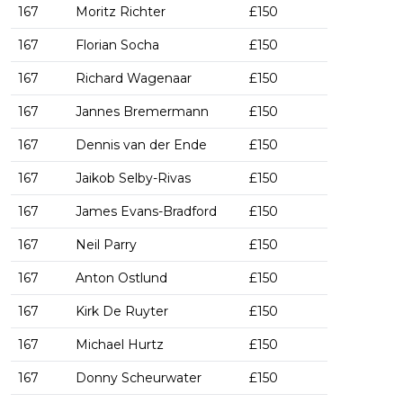
167
Moritz Richter
£150
167
Florian Socha
£150
167
Richard Wagenaar
£150
167
Jannes Bremermann
£150
167
Dennis van der Ende
£150
167
Jaikob Selby-Rivas
£150
167
James Evans-Bradford
£150
167
Neil Parry
£150
167
Anton Ostlund
£150
167
Kirk De Ruyter
£150
167
Michael Hurtz
£150
167
Donny Scheurwater
£150