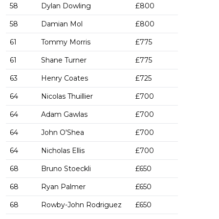
58
Dylan Dowling
£800
58
Damian Mol
£800
61
Tommy Morris
£775
61
Shane Turner
£775
63
Henry Coates
£725
64
Nicolas Thuillier
£700
64
Adam Gawlas
£700
64
John O'Shea
£700
64
Nicholas Ellis
£700
68
Bruno Stoeckli
£650
68
Ryan Palmer
£650
68
Rowby-John Rodriguez
£650