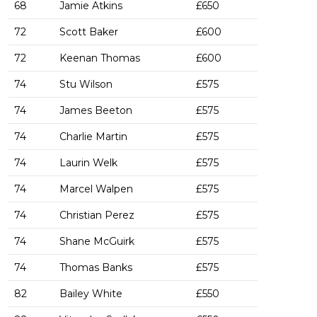
68
Jamie Atkins
£650
72
Scott Baker
£600
72
Keenan Thomas
£600
74
Stu Wilson
£575
74
James Beeton
£575
74
Charlie Martin
£575
74
Laurin Welk
£575
74
Marcel Walpen
£575
74
Christian Perez
£575
74
Shane McGuirk
£575
74
Thomas Banks
£575
82
Bailey White
£550