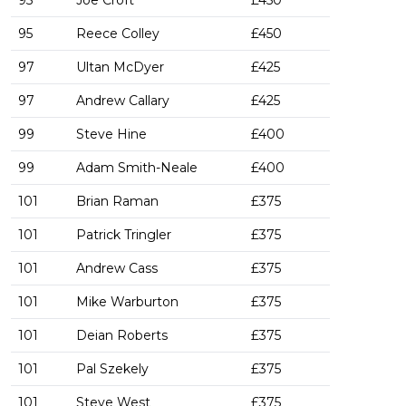
95
Reece Colley
£450
97
Ultan McDyer
£425
97
Andrew Callary
£425
99
Steve Hine
£400
99
Adam Smith-Neale
£400
101
Brian Raman
£375
101
Patrick Tringler
£375
101
Andrew Cass
£375
101
Mike Warburton
£375
101
Deian Roberts
£375
101
Pal Szekely
£375
101
Steve West
£375