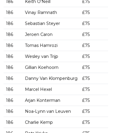
186
Keith O'Neill
£75
186
Vinay Ramnath
£75
186
Sebastian Steyer
£75
186
Jeroen Caron
£75
186
Tomas Hamrozi
£75
186
Wesley van Trijp
£75
186
Gillian Koehoorn
£75
186
Danny Van Klompenburg
£75
186
Marcel Hexel
£75
186
Arjan Konterman
£75
186
Noa-Lynn van Leuven
£75
186
Charlie Kemp
£75