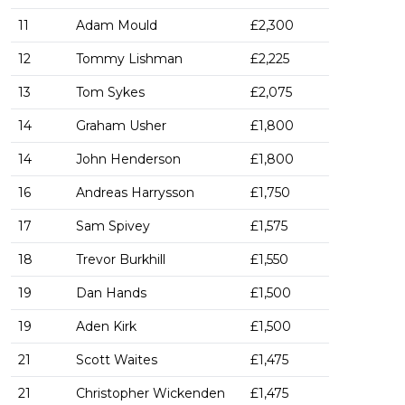
11
Adam Mould
£2,300
12
Tommy Lishman
£2,225
13
Tom Sykes
£2,075
14
Graham Usher
£1,800
14
John Henderson
£1,800
16
Andreas Harrysson
£1,750
17
Sam Spivey
£1,575
18
Trevor Burkhill
£1,550
19
Dan Hands
£1,500
19
Aden Kirk
£1,500
21
Scott Waites
£1,475
21
Christopher Wickenden
£1,475