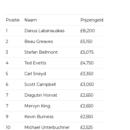
Positie
Naam
Prijzengeld
1
Darius Labanauskas
£8,200
2
Beau Greaves
£5,150
3
Stefan Bellmont
£5,075
4
Ted Evetts
£4,750
5
Carl Sneyd
£3,350
6
Scott Campbell
£3,050
7
Dragutin Horvat
£2,650
7
Mervyn King
£2,650
9
Kevin Burness
£2,550
10
Michael Unterbuchner
£2,525