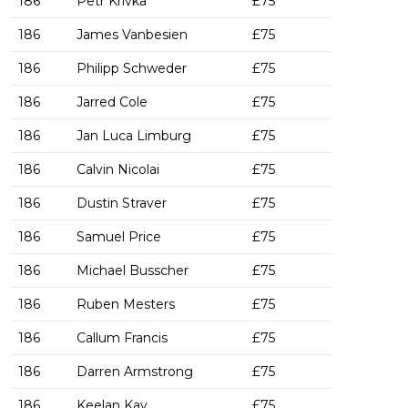
186
Petr Krivka
£75
186
James Vanbesien
£75
186
Philipp Schweder
£75
186
Jarred Cole
£75
186
Jan Luca Limburg
£75
186
Calvin Nicolai
£75
186
Dustin Straver
£75
186
Samuel Price
£75
186
Michael Busscher
£75
186
Ruben Mesters
£75
186
Callum Francis
£75
186
Darren Armstrong
£75
186
Keelan Kay
£75