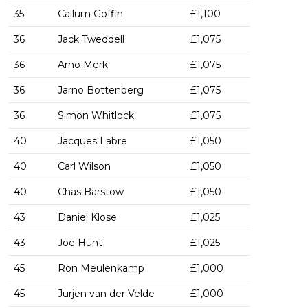
35
Callum Goffin
£1,100
36
Jack Tweddell
£1,075
36
Arno Merk
£1,075
36
Jarno Bottenberg
£1,075
36
Simon Whitlock
£1,075
40
Jacques Labre
£1,050
40
Carl Wilson
£1,050
40
Chas Barstow
£1,050
43
Daniel Klose
£1,025
43
Joe Hunt
£1,025
45
Ron Meulenkamp
£1,000
45
Jurjen van der Velde
£1,000