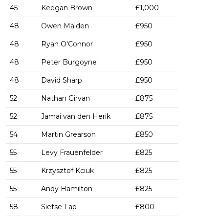
45
Keegan Brown
£1,000
48
Owen Maiden
£950
48
Ryan O'Connor
£950
48
Peter Burgoyne
£950
48
David Sharp
£950
52
Nathan Girvan
£875
52
Jamai van den Herik
£875
54
Martin Grearson
£850
55
Levy Frauenfelder
£825
55
Krzysztof Kciuk
£825
55
Andy Hamilton
£825
58
Sietse Lap
£800