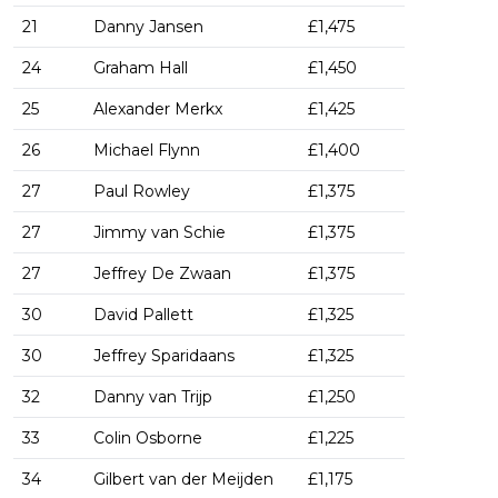
21
Danny Jansen
£1,475
24
Graham Hall
£1,450
25
Alexander Merkx
£1,425
26
Michael Flynn
£1,400
27
Paul Rowley
£1,375
27
Jimmy van Schie
£1,375
27
Jeffrey De Zwaan
£1,375
30
David Pallett
£1,325
30
Jeffrey Sparidaans
£1,325
32
Danny van Trijp
£1,250
33
Colin Osborne
£1,225
34
Gilbert van der Meijden
£1,175