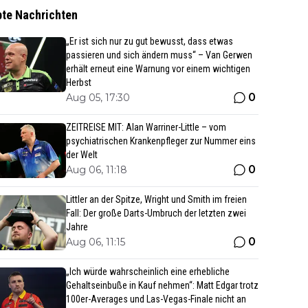
bte Nachrichten
„Er ist sich nur zu gut bewusst, dass etwas
passieren und sich ändern muss“ – Van Gerwen
erhält erneut eine Warnung vor einem wichtigen
Herbst
0
Aug 05, 17:30
ZEITREISE MIT: Alan Warriner-Little – vom
psychiatrischen Krankenpfleger zur Nummer eins
der Welt
0
Aug 06, 11:18
Littler an der Spitze, Wright und Smith im freien
Fall: Der große Darts-Umbruch der letzten zwei
Jahre
0
Aug 06, 11:15
„Ich würde wahrscheinlich eine erhebliche
Gehaltseinbuße in Kauf nehmen“: Matt Edgar trotz
100er-Averages und Las-Vegas-Finale nicht an