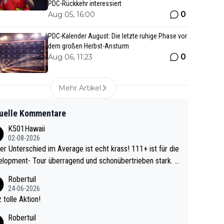
PDC-Rückkehr interessiert
0
Aug 05, 16:00
PDC-Kalender August: Die letzte ruhige Phase vor
dem großen Herbst-Ansturm
0
Aug 06, 11:23
Mehr Artikel
uelle Kommentare
K501Hawaii
02-08-2026
r Unterschied im Average ist echt krass! 111+ ist für die
lopment- Tour überragend und schonübertrieben stark. U
 Ave dagegen eigentlich schon zu schwach - gerad
Robertuil
st recht. Da gewinnst keinen Blumentopf - ist ja n
24-06-2026
kalspiel eines Kreisligisten vs einem Bu
 tolle Aktion!
ligisten.
Robertuil