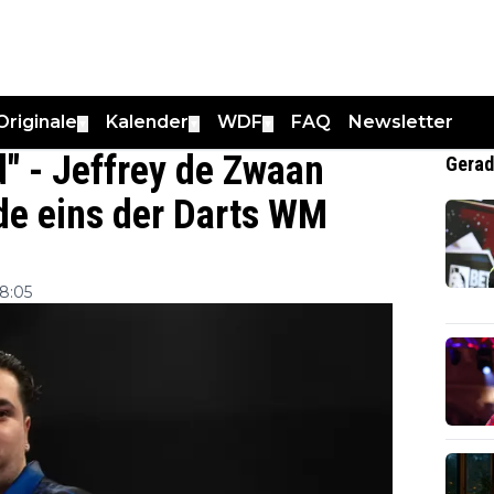
Originale
Kalender
WDF
FAQ
Newsletter
▼
▼
▼
d" - Jeffrey de Zwaan
Gerad
de eins der Darts WM
8:05