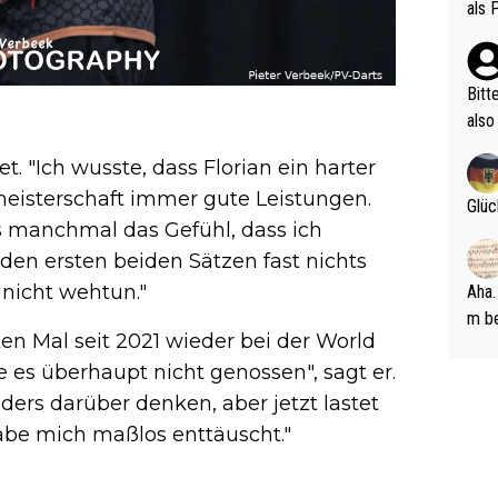
vV p
als 
n Ri
ehle
Bitt
also
ung,
. "Ich wusste, dass Florian ein harter
werd
meisterschaft immer gute Leistungen.
aube
Glüc
sych
s manchmal das Gefühl, dass ich
d di
n den ersten beiden Sätzen fast nichts
e ma
 nicht wehtun."
Aha.
n…
m be
en Mal seit 2021 wieder bei der World
ft s
 es überhaupt nicht genossen", sagt er.
Männ
rper
ders darüber denken, aber jetzt lastet
Spiele
abe mich maßlos enttäuscht."
esch
ar m