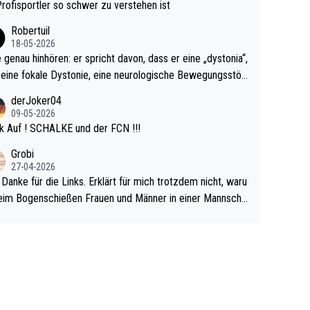
rovoziert hat. Und Littlers Mutter schießt öfters mal gege
Profisportler so schwer zu verstehen ist
cardo Pietreczko auf Social Media. Hmmmm. Finde den F
Robertuil
r!
18-05-2026
e genau hinhören: er spricht davon, dass er eine „dystonia“,
 eine fokale Dystonie, eine neurologische Bewegungsstör
 bei der unkontrolliert Bewegungen und Krämpfe erzeugt
derJoker04
en, im Arm hat. Und, dass Medikamente ihm helfen! Ich gl
09-05-2026
 immer noch, dass sehr viele der Dartits-Fälle fälschlich p
k Auf ! SCHALKE und der FCN !!!
ologisiert werden und eigentlich fokale Dystonien sind. Un
Grobi
ese könnten teils wirksam behandelt werden! Dafür müsst
27-04-2026
n nur zum Neurologen und nicht zum Mentaltrainer gehe
 Danke für die Links. Erklärt für mich trotzdem nicht, waru
im Bogenschießen Frauen und Männer in einer Mannscha
pielen. Und beim Dressurreiten sind ebenfalls Frauen und
er in einer Mannschaft und das, obwohl hier auch eine Kö
lichkeit vorausgesetzt ist. Gilt sogar bei den olympischen
n! Der Podcast "Tops Tops Tops" (Folgen 70 und 72) b
äftigt sich ausführlich, sachlich und absolut nachvollziehb
it dem Thema.