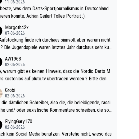
11-06-2026
beste, was dem Darts-Sportjournalismus in Deutschland
ieren konnte, Adrian Geiler! Tolles Portrait :).
Morgoth42x
07-06-2026
Aufstockung finde ich durchaus sinnvoll, aber warum nicht
r durchaus sehr kur
lig und besser anzuschauen, als manch Erwachsenenspie
AW1963
02-06-2026
ert. Somit ändert die automatische Qualifikation des Weltm
e Nordic Darts M
mal nichts. Ich denke sie wollen damit für nächste
rs kostenlos auf pluto.tv übertragen werden ? Bitte den A
hr vorsorgen, denn da ist er alt genug für die PDC und wir
el aktualisieren, danke!
Grobi
hl wenig WDF Turniere spielen. Dies war bei Archie Self l
02-06-2026
es Jahr der Fall. Er musste als amtierender Weltmeister d
 die dämlichen Schreiber, also die, die beleidigende, rassi
 den Qualifier und ich glaube kaum, dass Mitchel sich das
che und/ oder sexistische Kommentare schreiben, die soll
Vegas) antun würde, wenn er doch eigentlich die PDC-WM
das einfach mal bleiben lassen. Sollten besser mal ihr eige
FlyingGary170
iel hat.
Leben in den Griff kriegen. Nur eins wundert mich: Luke Li
02-06-2026
r war doch neulich erst derjenige, der über Social Media G
ach kein Social Media benutzen. Verstehe nicht, wieso das