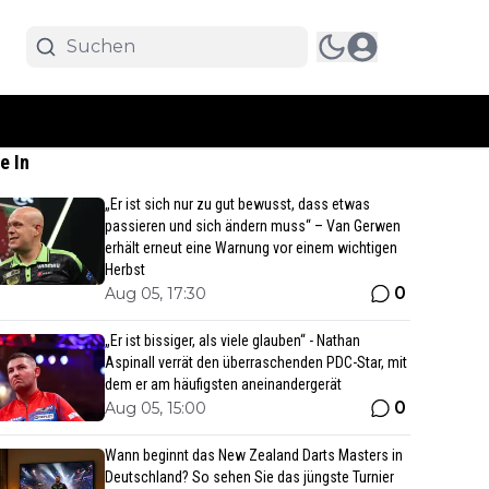
e In
„Er ist sich nur zu gut bewusst, dass etwas
passieren und sich ändern muss“ – Van Gerwen
erhält erneut eine Warnung vor einem wichtigen
Herbst
0
Aug 05, 17:30
„Er ist bissiger, als viele glauben“ - Nathan
Aspinall verrät den überraschenden PDC-Star, mit
dem er am häufigsten aneinandergerät
0
Aug 05, 15:00
Wann beginnt das New Zealand Darts Masters in
Deutschland? So sehen Sie das jüngste Turnier