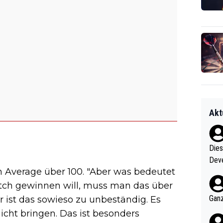
Akt
Diese
Deve
n Average über 100. "Aber was bedeutet
nter 60 im
e mal 40+ er
ch gewinnen will, muss man das über
och krasser wie ein Po
Ganz
 ist das sowieso zu unbeständig. Es
ndes
cht bringen. Das ist besonders