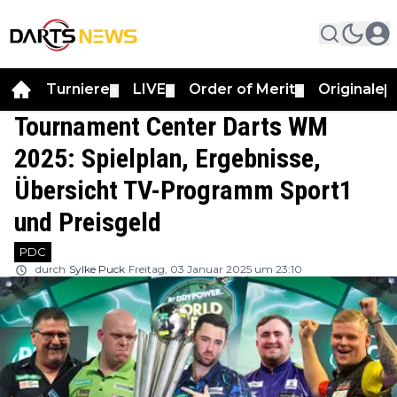
Turniere
LIVE
Order of Merit
Originale
▼
▼
▼
▼
Tournament Center Darts WM
2025: Spielplan, Ergebnisse,
Übersicht TV-Programm Sport1
und Preisgeld
PDC
durch
Sylke Puck
Freitag, 03 Januar 2025 um 23:10