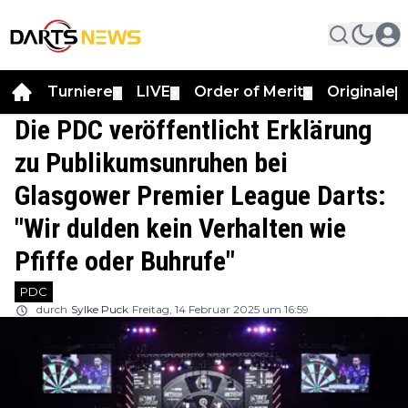
Turniere
LIVE
Order of Merit
Originale
▼
▼
▼
▼
Die PDC veröffentlicht Erklärung
zu Publikumsunruhen bei
Glasgower Premier League Darts:
"Wir dulden kein Verhalten wie
Pfiffe oder Buhrufe"
PDC
durch
Sylke Puck
Freitag, 14 Februar 2025 um 16:59