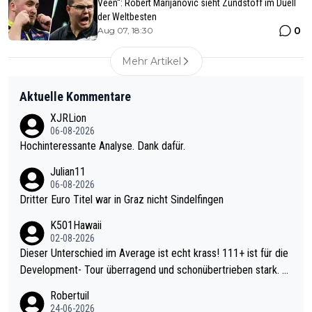
Veen“: Robert Marijanovic sieht Zündstoff im Duell
der Weltbesten
0
Aug 07, 18:30
Mehr Artikel
Aktuelle Kommentare
XJRLion
06-08-2026
Hochinteressante Analyse. Dank dafür.
Julian11
06-08-2026
Dritter Euro Titel war in Graz nicht Sindelfingen
K501Hawaii
02-08-2026
Dieser Unterschied im Average ist echt krass! 111+ ist für die
Development- Tour überragend und schonübertrieben stark. U
nter 60 im Ave dagegen eigentlich schon zu schwach - gerade
Robertuil
mal 40+ erst recht. Da gewinnst keinen Blumentopf - ist ja noc
24-06-2026