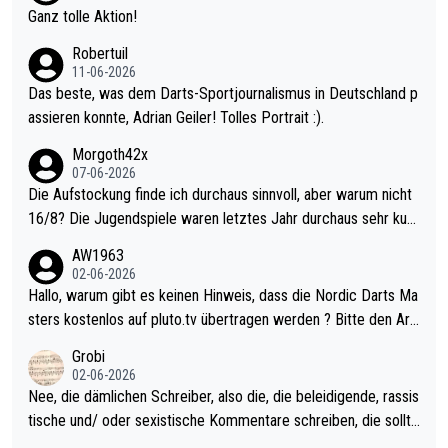
h krasser wie ein Pokalspiel eines Kreisligisten vs einem Bund
Ganz tolle Aktion!
esligisten.
Robertuil
11-06-2026
Das beste, was dem Darts-Sportjournalismus in Deutschland p
assieren konnte, Adrian Geiler! Tolles Portrait :).
Morgoth42x
07-06-2026
Die Aufstockung finde ich durchaus sinnvoll, aber warum nicht
16/8? Die Jugendspiele waren letztes Jahr durchaus sehr kurz
weilig und besser anzuschauen, als manch Erwachsenenspiel.
AW1963
Allerdings ist Mitchell Lawrie als Nummer 1 der Welt eh qualifi
02-06-2026
ziert. Somit ändert die automatische Qualifikation des Weltmei
Hallo, warum gibt es keinen Hinweis, dass die Nordic Darts Ma
sters erstmal nichts. Ich denke sie wollen damit für nächstes J
sters kostenlos auf pluto.tv übertragen werden ? Bitte den Arti
ahr vorsorgen, denn da ist er alt genug für die PDC und wird w
kel aktualisieren, danke!
Grobi
ohl wenig WDF Turniere spielen. Dies war bei Archie Self letzt
02-06-2026
es Jahr der Fall. Er musste als amtierender Weltmeister durch
Nee, die dämlichen Schreiber, also die, die beleidigende, rassis
den Qualifier und ich glaube kaum, dass Mitchel sich das (in Ve
tische und/ oder sexistische Kommentare schreiben, die sollte
gas) antun würde, wenn er doch eigentlich die PDC-WM als Zi
n das einfach mal bleiben lassen. Sollten besser mal ihr eigene