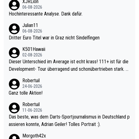
XJRLion
06-08-2026
Hochinteressante Analyse. Dank dafür.
Julian11
06-08-2026
Dritter Euro Titel war in Graz nicht Sindelfingen
K501Hawaii
02-08-2026
Dieser Unterschied im Average ist echt krass! 111+ ist für die
Development- Tour überragend und schonübertrieben stark. U
nter 60 im Ave dagegen eigentlich schon zu schwach - gerade
Robertuil
mal 40+ erst recht. Da gewinnst keinen Blumentopf - ist ja noc
24-06-2026
h krasser wie ein Pokalspiel eines Kreisligisten vs einem Bund
Ganz tolle Aktion!
esligisten.
Robertuil
11-06-2026
Das beste, was dem Darts-Sportjournalismus in Deutschland p
assieren konnte, Adrian Geiler! Tolles Portrait :).
Morgoth42x