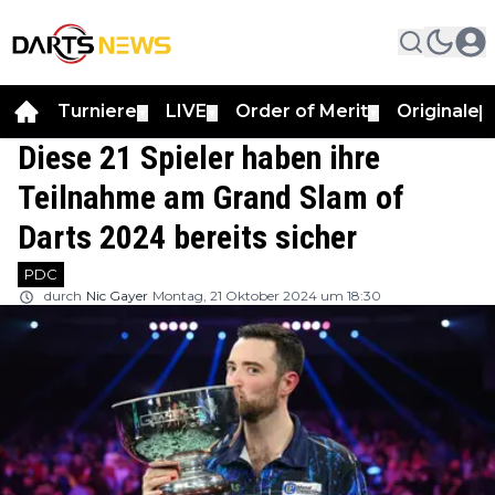
Turniere
LIVE
Order of Merit
Originale
▼
▼
▼
▼
Diese 21 Spieler haben ihre
Teilnahme am Grand Slam of
Darts 2024 bereits sicher
PDC
durch
Nic Gayer
Montag, 21 Oktober 2024 um 18:30