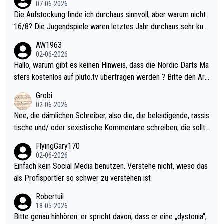
07-06-2026
Die Aufstockung finde ich durchaus sinnvoll, aber warum nicht
16/8? Die Jugendspiele waren letztes Jahr durchaus sehr kurz
weilig und besser anzuschauen, als manch Erwachsenenspiel.
AW1963
Allerdings ist Mitchell Lawrie als Nummer 1 der Welt eh qualifi
02-06-2026
ziert. Somit ändert die automatische Qualifikation des Weltmei
Hallo, warum gibt es keinen Hinweis, dass die Nordic Darts Ma
sters erstmal nichts. Ich denke sie wollen damit für nächstes J
sters kostenlos auf pluto.tv übertragen werden ? Bitte den Arti
ahr vorsorgen, denn da ist er alt genug für die PDC und wird w
kel aktualisieren, danke!
Grobi
ohl wenig WDF Turniere spielen. Dies war bei Archie Self letzt
02-06-2026
es Jahr der Fall. Er musste als amtierender Weltmeister durch
Nee, die dämlichen Schreiber, also die, die beleidigende, rassis
den Qualifier und ich glaube kaum, dass Mitchel sich das (in Ve
tische und/ oder sexistische Kommentare schreiben, die sollte
gas) antun würde, wenn er doch eigentlich die PDC-WM als Zi
n das einfach mal bleiben lassen. Sollten besser mal ihr eigene
FlyingGary170
el hat.
s Leben in den Griff kriegen. Nur eins wundert mich: Luke Little
02-06-2026
r war doch neulich erst derjenige, der über Social Media GvV p
Einfach kein Social Media benutzen. Verstehe nicht, wieso das
rovoziert hat. Und Littlers Mutter schießt öfters mal gegen Ric
als Profisportler so schwer zu verstehen ist
ardo Pietreczko auf Social Media. Hmmmm. Finde den Fehler!
Robertuil
18-05-2026
Bitte genau hinhören: er spricht davon, dass er eine „dystonia“,