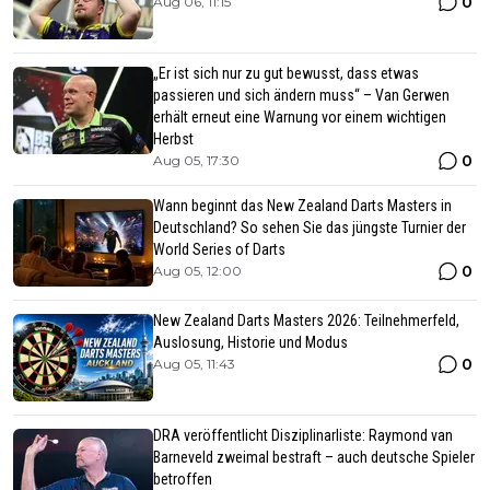
0
Aug 06, 11:15
„Er ist sich nur zu gut bewusst, dass etwas
passieren und sich ändern muss“ – Van Gerwen
erhält erneut eine Warnung vor einem wichtigen
Herbst
0
Aug 05, 17:30
Wann beginnt das New Zealand Darts Masters in
Deutschland? So sehen Sie das jüngste Turnier der
World Series of Darts
0
Aug 05, 12:00
New Zealand Darts Masters 2026: Teilnehmerfeld,
Auslosung, Historie und Modus
0
Aug 05, 11:43
DRA veröffentlicht Disziplinarliste: Raymond van
Barneveld zweimal bestraft – auch deutsche Spieler
betroffen