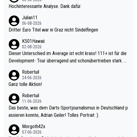
Hochinteressante Analyse. Dank dafür.
Julian11
06-08-2026
Dritter Euro Titel war in Graz nicht Sindelfingen
K501Hawaii
02-08-2026
Dieser Unterschied im Average ist echt krass! 111+ ist für die
Development- Tour überragend und schonübertrieben stark. U
nter 60 im Ave dagegen eigentlich schon zu schwach - gerade
Robertuil
mal 40+ erst recht. Da gewinnst keinen Blumentopf - ist ja noc
24-06-2026
h krasser wie ein Pokalspiel eines Kreisligisten vs einem Bund
Ganz tolle Aktion!
esligisten.
Robertuil
11-06-2026
Das beste, was dem Darts-Sportjournalismus in Deutschland p
assieren konnte, Adrian Geiler! Tolles Portrait :).
Morgoth42x
07-06-2026