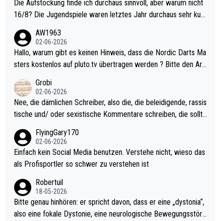
Die Aufstockung finde ich durchaus sinnvoll, aber warum nicht
16/8? Die Jugendspiele waren letztes Jahr durchaus sehr kurz
weilig und besser anzuschauen, als manch Erwachsenenspiel.
AW1963
Allerdings ist Mitchell Lawrie als Nummer 1 der Welt eh qualifi
02-06-2026
ziert. Somit ändert die automatische Qualifikation des Weltmei
Hallo, warum gibt es keinen Hinweis, dass die Nordic Darts Ma
sters erstmal nichts. Ich denke sie wollen damit für nächstes J
sters kostenlos auf pluto.tv übertragen werden ? Bitte den Arti
ahr vorsorgen, denn da ist er alt genug für die PDC und wird w
kel aktualisieren, danke!
Grobi
ohl wenig WDF Turniere spielen. Dies war bei Archie Self letzt
02-06-2026
es Jahr der Fall. Er musste als amtierender Weltmeister durch
Nee, die dämlichen Schreiber, also die, die beleidigende, rassis
den Qualifier und ich glaube kaum, dass Mitchel sich das (in Ve
tische und/ oder sexistische Kommentare schreiben, die sollte
gas) antun würde, wenn er doch eigentlich die PDC-WM als Zi
n das einfach mal bleiben lassen. Sollten besser mal ihr eigene
FlyingGary170
el hat.
s Leben in den Griff kriegen. Nur eins wundert mich: Luke Little
02-06-2026
r war doch neulich erst derjenige, der über Social Media GvV p
Einfach kein Social Media benutzen. Verstehe nicht, wieso das
rovoziert hat. Und Littlers Mutter schießt öfters mal gegen Ric
als Profisportler so schwer zu verstehen ist
ardo Pietreczko auf Social Media. Hmmmm. Finde den Fehler!
Robertuil
18-05-2026
Bitte genau hinhören: er spricht davon, dass er eine „dystonia“,
also eine fokale Dystonie, eine neurologische Bewegungsstöru