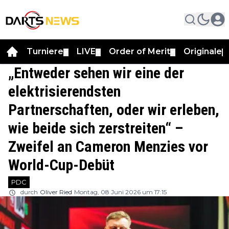
Turniere
LIVE
Order of Merit
Originale
▼
▼
▼
▼
„Entweder sehen wir eine der
elektrisierendsten
Partnerschaften, oder wir erleben,
wie beide sich zerstreiten“ –
Zweifel an Cameron Menzies vor
World-Cup-Debüt
PDC
durch
Oliver Ried
Montag, 08 Juni 2026 um 17:15