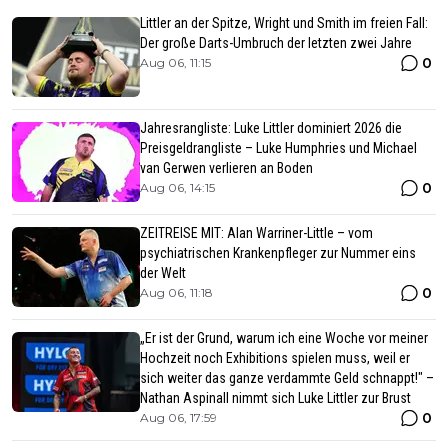
Littler an der Spitze, Wright und Smith im freien Fall:
Der große Darts-Umbruch der letzten zwei Jahre
0
Aug 06, 11:15
Jahresrangliste: Luke Littler dominiert 2026 die
Preisgeldrangliste – Luke Humphries und Michael
van Gerwen verlieren an Boden
0
Aug 06, 14:15
ZEITREISE MIT: Alan Warriner-Little – vom
psychiatrischen Krankenpfleger zur Nummer eins
der Welt
0
Aug 06, 11:18
„Er ist der Grund, warum ich eine Woche vor meiner
Hochzeit noch Exhibitions spielen muss, weil er
sich weiter das ganze verdammte Geld schnappt!" –
Nathan Aspinall nimmt sich Luke Littler zur Brust
0
Aug 06, 17:59