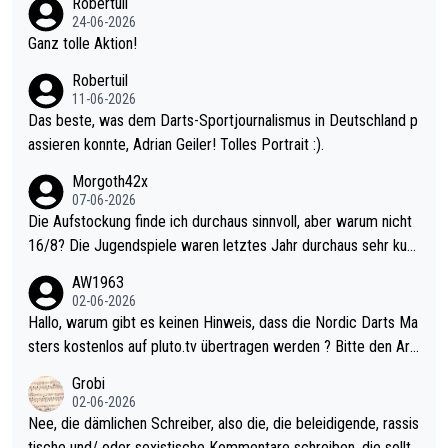
Robertuil
mal 40+ erst recht. Da gewinnst keinen Blumentopf - ist ja noc
24-06-2026
h krasser wie ein Pokalspiel eines Kreisligisten vs einem Bund
Ganz tolle Aktion!
esligisten.
Robertuil
11-06-2026
Das beste, was dem Darts-Sportjournalismus in Deutschland p
assieren konnte, Adrian Geiler! Tolles Portrait :).
Morgoth42x
07-06-2026
Die Aufstockung finde ich durchaus sinnvoll, aber warum nicht
16/8? Die Jugendspiele waren letztes Jahr durchaus sehr kurz
weilig und besser anzuschauen, als manch Erwachsenenspiel.
AW1963
Allerdings ist Mitchell Lawrie als Nummer 1 der Welt eh qualifi
02-06-2026
ziert. Somit ändert die automatische Qualifikation des Weltmei
Hallo, warum gibt es keinen Hinweis, dass die Nordic Darts Ma
sters erstmal nichts. Ich denke sie wollen damit für nächstes J
sters kostenlos auf pluto.tv übertragen werden ? Bitte den Arti
ahr vorsorgen, denn da ist er alt genug für die PDC und wird w
kel aktualisieren, danke!
Grobi
ohl wenig WDF Turniere spielen. Dies war bei Archie Self letzt
02-06-2026
es Jahr der Fall. Er musste als amtierender Weltmeister durch
Nee, die dämlichen Schreiber, also die, die beleidigende, rassis
den Qualifier und ich glaube kaum, dass Mitchel sich das (in Ve
tische und/ oder sexistische Kommentare schreiben, die sollte