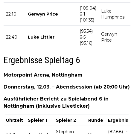
(109.04)
Luke
22:10
Gerwyn Price
6-1
H
Humphries
(101.35)
(95.54)
Gerwyn
22:40
Luke Littler
6-5
F
Price
(93.16)
Ergebnisse Spieltag 6
Motorpoint Arena, Nottingham
Donnerstag, 12.03. – Abendsession (ab 20:00 Uhr)
Ausführlicher Bericht zu Spielabend 6 in
Nottingham (inklusive Liveticker)
Uhrzeit
Spieler 1
Spieler 2
Runde
Ergebnis
Stephen
(82.88) 1-