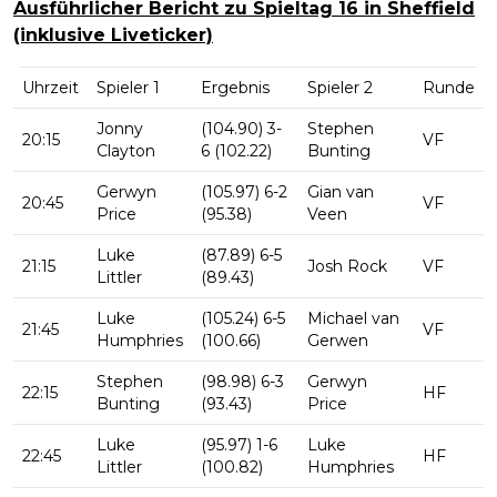
Ausführlicher Bericht zu Spieltag 16 in Sheffield
(inklusive Liveticker)
Uhrzeit
Spieler 1
Ergebnis
Spieler 2
Runde
Jonny
(104.90) 3-
Stephen
20:15
VF
Clayton
6 (102.22)
Bunting
Gerwyn
(105.97) 6-2
Gian van
20:45
VF
Price
(95.38)
Veen
Luke
(87.89) 6-5
21:15
Josh Rock
VF
Littler
(89.43)
Luke
(105.24) 6-5
Michael van
21:45
VF
Humphries
(100.66)
Gerwen
Stephen
(98.98) 6-3
Gerwyn
22:15
HF
Bunting
(93.43)
Price
Luke
(95.97) 1-6
Luke
22:45
HF
Littler
(100.82)
Humphries