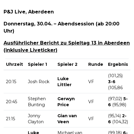
P&J Live, Aberdeen
Donnerstag, 30.04. – Abendsession (ab 20:00
Uhr)
Ausführlicher Bericht zu Spieltag 13 in Aberdeen
(inklusive Liveticker)
Uhrzeit
Spieler 1
Spieler 2
Runde
Ergebnis
(101,25)
Luke
20:15
Josh Rock
VF
3-6
Littler
(105,86
Stephen
Gerwyn
(97,02)
5-
20:45
VF
Bunting
Price
6
(95,98)
Jonny
Gian van
(95,14)
2-
21:15
VF
Clayton
Veen
6
(104,32)
Luke
Michael van
(99,18)
6-