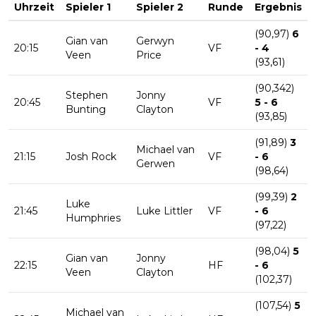
Uhrzeit
Spieler 1
Spieler 2
Runde
Ergebnis
(90,97)
6
Gian van
Gerwyn
20:15
VF
- 4
Veen
Price
(93,61)
(90,342)
Stephen
Jonny
20:45
VF
5 - 6
Bunting
Clayton
(93,85)
(91,89)
3
Michael van
21:15
Josh Rock
VF
- 6
Gerwen
(98,64)
(99,39)
2
Luke
21:45
Luke Littler
VF
- 6
Humphries
(97,22)
(98,04)
5
Gian van
Jonny
22:15
HF
- 6
Veen
Clayton
(102,37)
(107,54)
5
Michael van