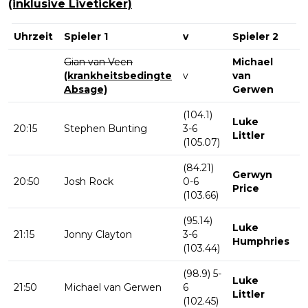
(inklusive Liveticker)
Uhrzeit
Spieler 1
v
Spieler 2
R
Gian van Veen
Michael
(krankheitsbedingte
v
van
V
Absage)
Gerwen
(104.1)
Luke
20:15
Stephen Bunting
3-6
V
Littler
(105.07)
(84.21)
Gerwyn
20:50
Josh Rock
0-6
V
Price
(103.66)
(95.14)
Luke
21:15
Jonny Clayton
3-6
V
Humphries
(103.44)
(98.9) 5-
Luke
21:50
Michael van Gerwen
6
H
Littler
(102.45)