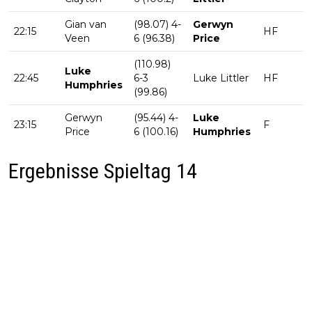
Gian van
(98.07) 4-
Gerwyn
22:15
HF
Veen
6 (96.38)
Price
(110.98)
Luke
22:45
6-3
Luke Littler
HF
Humphries
(99.86)
Gerwyn
(95.44) 4-
Luke
23:15
F
Price
6 (100.16)
Humphries
Ergebnisse Spieltag 14