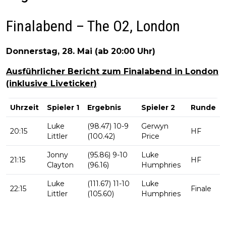
Finalabend – The O2, London
Donnerstag, 28. Mai (ab 20:00 Uhr)
Ausführlicher Bericht zum Finalabend in London
(inklusive Liveticker)
Uhrzeit
Spieler 1
Ergebnis
Spieler 2
Runde
Luke
(98.47) 10-9
Gerwyn
20:15
HF
Littler
(100.42)
Price
Jonny
(95.86) 9-10
Luke
21:15
HF
Clayton
(96.16)
Humphries
Luke
(111.67) 11-10
Luke
22:15
Finale
Littler
(105.60)
Humphries