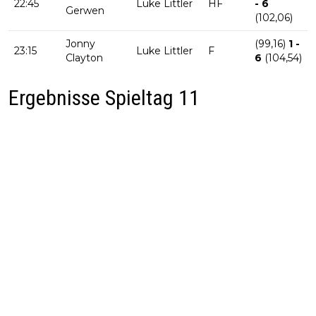
22:45
Luke Littler
HF
- 6
Gerwen
(102,06)
Jonny
(99,16)
1 -
23:15
Luke Littler
F
Clayton
6
(104,54)
Ergebnisse Spieltag 11