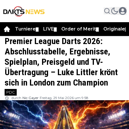
Turniere
LIVE
Order of Merit
Originale
▼
▼
▼
▼
Premier League Darts 2026:
Abschlusstabelle, Ergebnisse,
Spielplan, Preisgeld und TV-
Übertragung – Luke Littler krönt
sich in London zum Champion
PDC
durch
Nic Gayer
Freitag, 29 Mai 2026 um 9:58