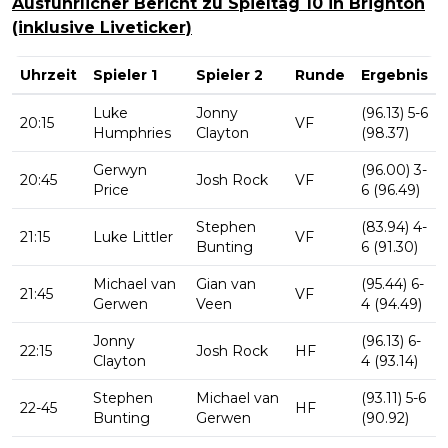
Ausführlicher Bericht zu Spieltag 10 in Brighton
(inklusive Liveticker)
Uhrzeit
Spieler 1
Spieler 2
Runde
Ergebnis
Luke
Jonny
(96.13) 5-6
20:15
VF
Humphries
Clayton
(98.37)
Gerwyn
(96.00) 3-
20:45
Josh Rock
VF
Price
6 (96.49)
Stephen
(83.94) 4-
21:15
Luke Littler
VF
Bunting
6 (91.30)
Michael van
Gian van
(95.44) 6-
21:45
VF
Gerwen
Veen
4 (94.49)
Jonny
(96.13) 6-
22:15
Josh Rock
HF
Clayton
4 (93.14)
Stephen
Michael van
(93.11) 5-6
22-45
HF
Bunting
Gerwen
(90.92)