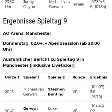
23:30
Jonny
Michael van
(97.39) 5-
Finale
Uhr
Clayton
Gerwen
6 (101.34)
Ergebnisse Spieltag 9
AO Arena, Manchester
Donnerstag, 02.04. – Abendsession (ab 20:00
Uhr)
Ausführlicher Bericht zu Spieltag 9 in
Manchester (inklusive Liveticker)
Uhrzeit
Spieler 1
Spieler 2
Runde
Ergebnis
(104,07)
Michael van
Stephen
20:15
VF
3:6
Gerwen
Bunting
(95,70)
(104,46)
Gerwyn
Luke
20:45
VF
6:2