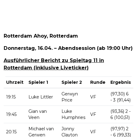
Rotterdam Ahoy, Rotterdam
Donnerstag, 16.04. – Abendsession (ab 19:00 Uhr)
Ausführlicher Bericht zu Spieltag 11 in
Rotterdam (inklusive Liveticker)
Uhrzeit
Spieler 1
Spieler 2
Runde
Ergebnis
Gerwyn
(97,30) 6
19:15
Luke Littler
VF
Price
- 3 (91,44)
Gian van
Luke
(93,36) 2 -
19:45
VF
Veen
Humphries
6 (100,51)
Michael van
Jonny
(97,97) 2
20:15
VF
Gerwen
Clayton
- 6 (99,33)