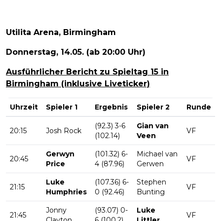
Utilita Arena, Birmingham
Donnerstag, 14.05. (ab 20:00 Uhr)
Ausführlicher Bericht zu Spieltag 15 in
Birmingham (inklusive Liveticker)
Uhrzeit
Spieler 1
Ergebnis
Spieler 2
Runde
(92.3) 3-6
Gian van
20:15
Josh Rock
VF
(102.14)
Veen
Gerwyn
(101.32) 6-
Michael van
20:45
VF
Price
4 (87.96)
Gerwen
Luke
(107.36) 6-
Stephen
21:15
VF
Humphries
0 (92.46)
Bunting
Jonny
(93.07) 0-
Luke
21:45
VF
Clayton
6 (100.2)
Littler