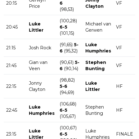
Gerwyn
Jonny
20:15
6
VF
Price
Clayton
(98,53)
(100,28)
Luke
Michael van
20:45
6-5
VF
Littler
Gerwen
(101,15)
(91,65)
5-
Luke
21:15
Josh Rock
VF
6
(95,32)
Humphries
Gian van
(90,61)
5-
Stephen
21:45
VF
Veen
6
(90,14)
Bunting
(98,82)
Jonny
Luke
22:15
5-6
HF
Clayton
Littler
(94,69)
(106,68)
Luke
Stephen
22:45
6-5
HF
Humphries
Bunting
(105,67)
(100,67)
Luke
Luke
23:15
6-5
FINALE
Littler
Humphries