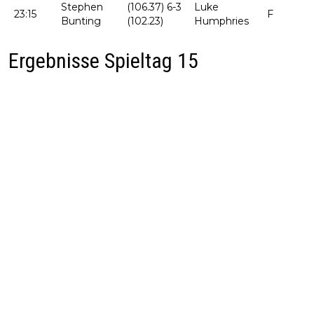
Stephen
(106.37) 6-3
Luke
23:15
F
Bunting
(102.23)
Humphries
Ergebnisse Spieltag 15