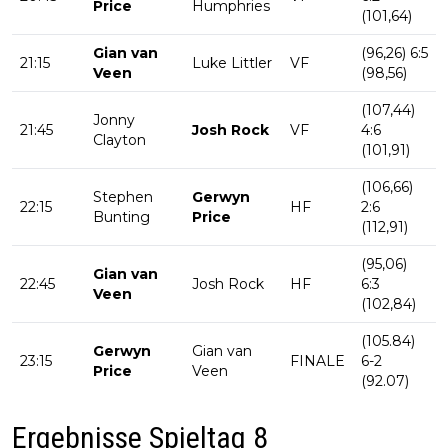
Price
Humphries
(101,64)
Gian van
(96,26) 6:5
21:15
Luke Littler
VF
Veen
(98,56)
(107,44)
Jonny
21:45
Josh Rock
VF
4:6
Clayton
(101,91)
(106,66)
Stephen
Gerwyn
22:15
HF
2:6
Bunting
Price
(112,91)
(95,06)
Gian van
22:45
Josh Rock
HF
6:3
Veen
(102,84)
(105.84)
Gerwyn
Gian van
23:15
FINALE
6-2
Price
Veen
(92.07)
Ergebnisse Spieltag 8