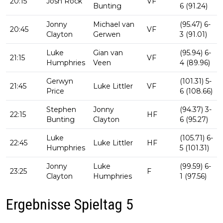
20:15
Josh Rock
VF
Bunting
6 (91.24)
Jonny
Michael van
(95.47) 6-
20:45
VF
Clayton
Gerwen
3 (91.01)
Luke
Gian van
(95.94) 6-
21:15
VF
Humphries
Veen
4 (89.96)
Gerwyn
(101.31) 5-
21:45
Luke Littler
VF
Price
6 (108.66)
Stephen
Jonny
(94.37) 3-
22:15
HF
Bunting
Clayton
6 (95.27)
Luke
(105.71) 6-
22:45
Luke Littler
HF
Humphries
5 (101.31)
Jonny
Luke
(99.59) 6-
23:25
F
Clayton
Humphries
1 (97.56)
Ergebnisse Spieltag 5