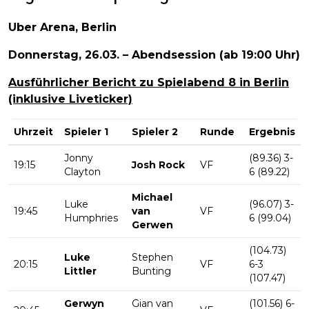
Uber Arena, Berlin
Donnerstag, 26.03. – Abendsession (ab 19:00 Uhr)
Ausführlicher Bericht zu Spielabend 8 in Berlin
(inklusive Liveticker)
Uhrzeit
Spieler 1
Spieler 2
Runde
Ergebnis
Jonny
(89.36) 3-
19:15
Josh Rock
VF
Clayton
6 (89.22)
Michael
Luke
(96.07) 3-
19:45
van
VF
Humphries
6 (99.04)
Gerwen
(104.73)
Luke
Stephen
20:15
VF
6-3
Littler
Bunting
(107.47)
Gerwyn
Gian van
(101.56) 6-