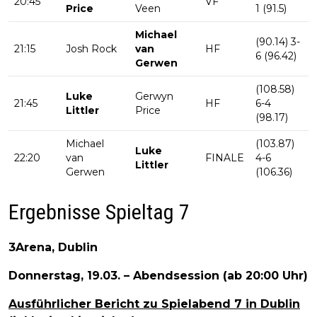
20:45
VF
Price
Veen
1 (91.5)
Michael
(90.14) 3-
21:15
Josh Rock
van
HF
6 (96.42)
Gerwen
(108.58)
Luke
Gerwyn
21:45
HF
6-4
Littler
Price
(98.17)
Michael
(103.87)
Luke
22:20
van
FINALE
4-6
Littler
Gerwen
(106.36)
Ergebnisse Spieltag 7
3Arena, Dublin
Donnerstag, 19.03. – Abendsession (ab 20:00 Uhr)
Ausführlicher Bericht zu Spielabend 7 in Dublin