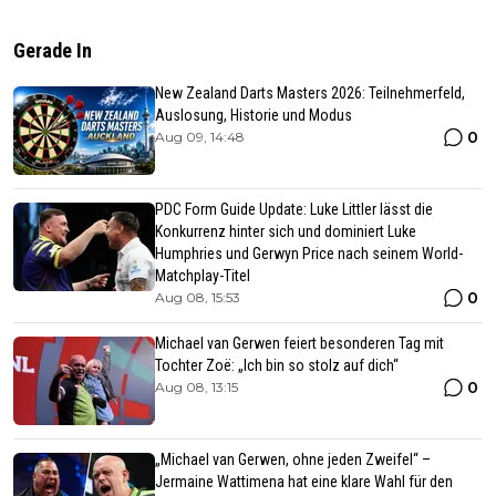
Gerade In
New Zealand Darts Masters 2026: Teilnehmerfeld,
Auslosung, Historie und Modus
0
Aug 09, 14:48
PDC Form Guide Update: Luke Littler lässt die
Konkurrenz hinter sich und dominiert Luke
Humphries und Gerwyn Price nach seinem World-
Matchplay-Titel
0
Aug 08, 15:53
Michael van Gerwen feiert besonderen Tag mit
Tochter Zoë: „Ich bin so stolz auf dich“
0
Aug 08, 13:15
„Michael van Gerwen, ohne jeden Zweifel“ –
Jermaine Wattimena hat eine klare Wahl für den