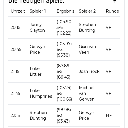
Die heutigen Spiele:
Uhrzeit
Spieler 1
Ergebnis
Spieler 2
Runde
(104.90)
Jonny
Stephen
20:15
3-6
VF
Clayton
Bunting
(102.22)
(105.97)
Gerwyn
Gian van
20:45
6-2
VF
Price
Veen
(95.38)
(87.89)
Luke
21:15
6-5
Josh Rock
VF
Littler
(89.43)
(105.24)
Michael
Luke
21:45
6-5
van
VF
Humphries
(100.66)
Gerwen
(98.98)
Stephen
Gerwyn
22:15
6-3
HF
Bunting
Price
(93.43)