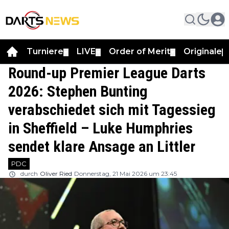
Turniere
LIVE
Order of Merit
Originale
▼
▼
▼
▼
Round-up Premier League Darts
2026: Stephen Bunting
verabschiedet sich mit Tagessieg
in Sheffield – Luke Humphries
sendet klare Ansage an Littler
PDC
durch
Oliver Ried
Donnerstag, 21 Mai 2026 um 23:45