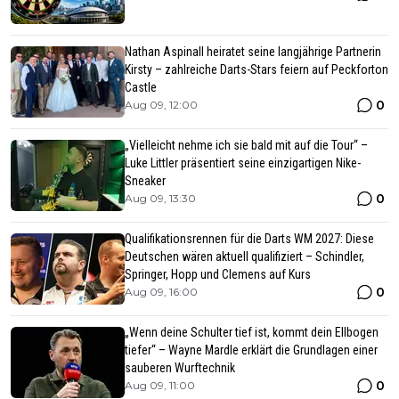
Nathan Aspinall heiratet seine langjährige Partnerin
Kirsty – zahlreiche Darts-Stars feiern auf Peckforton
Castle
0
Aug 09, 12:00
„Vielleicht nehme ich sie bald mit auf die Tour“ –
Luke Littler präsentiert seine einzigartigen Nike-
Sneaker
0
Aug 09, 13:30
Qualifikationsrennen für die Darts WM 2027: Diese
Deutschen wären aktuell qualifiziert – Schindler,
Springer, Hopp und Clemens auf Kurs
0
Aug 09, 16:00
„Wenn deine Schulter tief ist, kommt dein Ellbogen
tiefer“ – Wayne Mardle erklärt die Grundlagen einer
sauberen Wurftechnik
0
Aug 09, 11:00