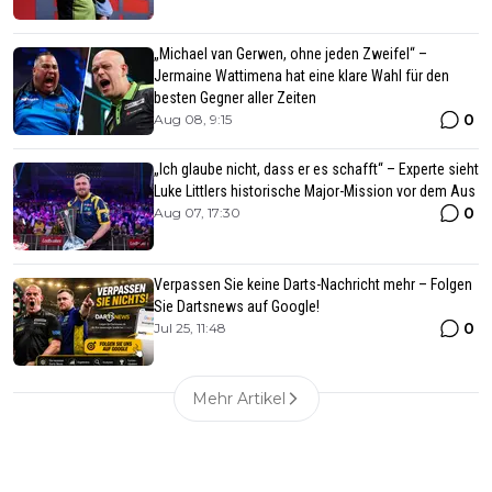
„Michael van Gerwen, ohne jeden Zweifel“ –
Jermaine Wattimena hat eine klare Wahl für den
besten Gegner aller Zeiten
0
Aug 08, 9:15
„Ich glaube nicht, dass er es schafft“ – Experte sieht
Luke Littlers historische Major-Mission vor dem Aus
0
Aug 07, 17:30
Verpassen Sie keine Darts-Nachricht mehr – Folgen
Sie Dartsnews auf Google!
0
Jul 25, 11:48
Mehr Artikel