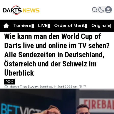
Turniere
LIVE
Order of Merit
Originale
▼
▼
▼
▼
Wie kann man den World Cup of
Darts live und online im TV sehen?
Alle Sendezeiten in Deutschland,
Österreich und der Schweiz im
Überblick
PDC
durch
Theo Stodiek
Sonntag, 14 Juni 2026 um 15:47