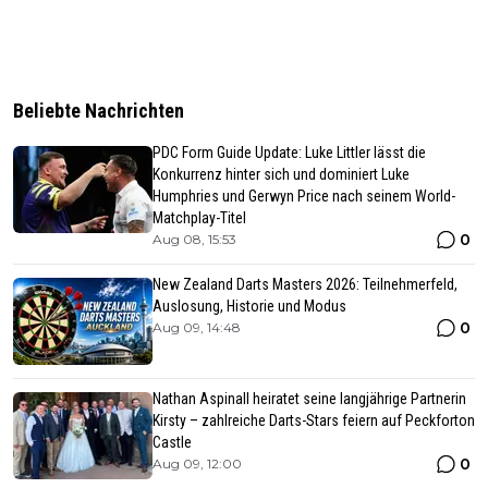
Beliebte Nachrichten
PDC Form Guide Update: Luke Littler lässt die
Konkurrenz hinter sich und dominiert Luke
Humphries und Gerwyn Price nach seinem World-
Matchplay-Titel
0
Aug 08, 15:53
New Zealand Darts Masters 2026: Teilnehmerfeld,
Auslosung, Historie und Modus
0
Aug 09, 14:48
Nathan Aspinall heiratet seine langjährige Partnerin
Kirsty – zahlreiche Darts-Stars feiern auf Peckforton
Castle
0
Aug 09, 12:00