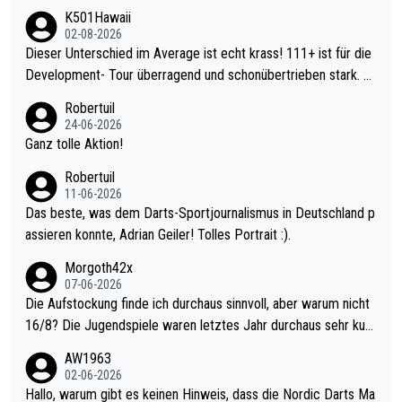
K501Hawaii
02-08-2026
Dieser Unterschied im Average ist echt krass! 111+ ist für die
Development- Tour überragend und schonübertrieben stark. U
nter 60 im Ave dagegen eigentlich schon zu schwach - gerade
Robertuil
mal 40+ erst recht. Da gewinnst keinen Blumentopf - ist ja noc
24-06-2026
h krasser wie ein Pokalspiel eines Kreisligisten vs einem Bund
Ganz tolle Aktion!
esligisten.
Robertuil
11-06-2026
Das beste, was dem Darts-Sportjournalismus in Deutschland p
assieren konnte, Adrian Geiler! Tolles Portrait :).
Morgoth42x
07-06-2026
Die Aufstockung finde ich durchaus sinnvoll, aber warum nicht
16/8? Die Jugendspiele waren letztes Jahr durchaus sehr kurz
weilig und besser anzuschauen, als manch Erwachsenenspiel.
AW1963
Allerdings ist Mitchell Lawrie als Nummer 1 der Welt eh qualifi
02-06-2026
ziert. Somit ändert die automatische Qualifikation des Weltmei
Hallo, warum gibt es keinen Hinweis, dass die Nordic Darts Ma