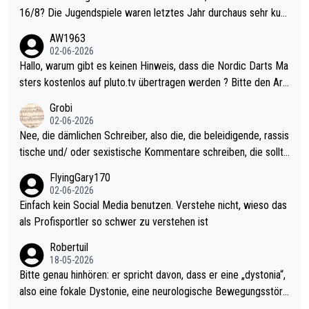
16/8? Die Jugendspiele waren letztes Jahr durchaus sehr kurz
weilig und besser anzuschauen, als manch Erwachsenenspiel.
AW1963
Allerdings ist Mitchell Lawrie als Nummer 1 der Welt eh qualifi
02-06-2026
ziert. Somit ändert die automatische Qualifikation des Weltmei
Hallo, warum gibt es keinen Hinweis, dass die Nordic Darts Ma
sters erstmal nichts. Ich denke sie wollen damit für nächstes J
sters kostenlos auf pluto.tv übertragen werden ? Bitte den Arti
ahr vorsorgen, denn da ist er alt genug für die PDC und wird w
kel aktualisieren, danke!
Grobi
ohl wenig WDF Turniere spielen. Dies war bei Archie Self letzt
02-06-2026
es Jahr der Fall. Er musste als amtierender Weltmeister durch
Nee, die dämlichen Schreiber, also die, die beleidigende, rassis
den Qualifier und ich glaube kaum, dass Mitchel sich das (in Ve
tische und/ oder sexistische Kommentare schreiben, die sollte
gas) antun würde, wenn er doch eigentlich die PDC-WM als Zi
n das einfach mal bleiben lassen. Sollten besser mal ihr eigene
FlyingGary170
el hat.
s Leben in den Griff kriegen. Nur eins wundert mich: Luke Little
02-06-2026
r war doch neulich erst derjenige, der über Social Media GvV p
Einfach kein Social Media benutzen. Verstehe nicht, wieso das
rovoziert hat. Und Littlers Mutter schießt öfters mal gegen Ric
als Profisportler so schwer zu verstehen ist
ardo Pietreczko auf Social Media. Hmmmm. Finde den Fehler!
Robertuil
18-05-2026
Bitte genau hinhören: er spricht davon, dass er eine „dystonia“,
also eine fokale Dystonie, eine neurologische Bewegungsstöru
ng, bei der unkontrolliert Bewegungen und Krämpfe erzeugt w