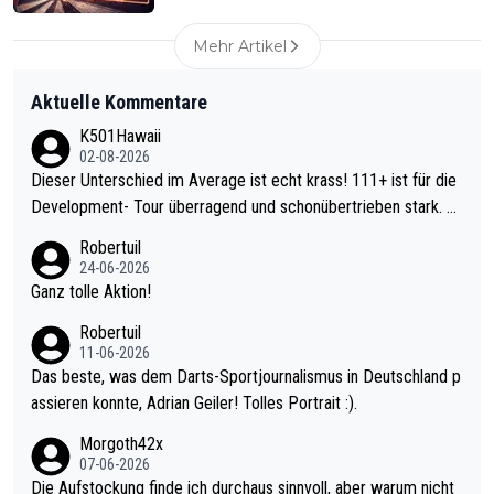
Mehr Artikel
Aktuelle Kommentare
K501Hawaii
02-08-2026
Dieser Unterschied im Average ist echt krass! 111+ ist für die
Development- Tour überragend und schonübertrieben stark. U
nter 60 im Ave dagegen eigentlich schon zu schwach - gerade
Robertuil
mal 40+ erst recht. Da gewinnst keinen Blumentopf - ist ja noc
24-06-2026
h krasser wie ein Pokalspiel eines Kreisligisten vs einem Bund
Ganz tolle Aktion!
esligisten.
Robertuil
11-06-2026
Das beste, was dem Darts-Sportjournalismus in Deutschland p
assieren konnte, Adrian Geiler! Tolles Portrait :).
Morgoth42x
07-06-2026
Die Aufstockung finde ich durchaus sinnvoll, aber warum nicht