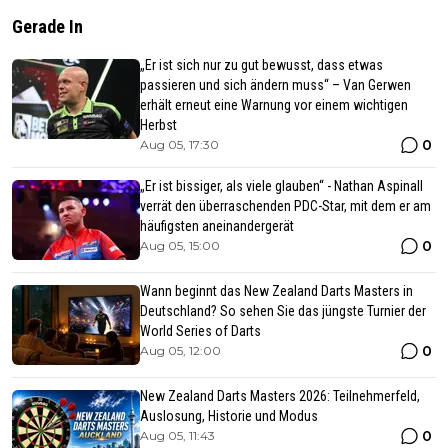
Gerade In
„Er ist sich nur zu gut bewusst, dass etwas
passieren und sich ändern muss“ – Van Gerwen
erhält erneut eine Warnung vor einem wichtigen
Herbst
0
Aug 05, 17:30
„Er ist bissiger, als viele glauben“ - Nathan Aspinall
verrät den überraschenden PDC-Star, mit dem er am
häufigsten aneinandergerät
0
Aug 05, 15:00
Wann beginnt das New Zealand Darts Masters in
Deutschland? So sehen Sie das jüngste Turnier der
World Series of Darts
0
Aug 05, 12:00
New Zealand Darts Masters 2026: Teilnehmerfeld,
Auslosung, Historie und Modus
0
Aug 05, 11:43