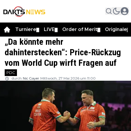
Turniere
LIVE
Order of Merit
Originale
▼
▼
▼
▼
„Da könnte mehr
dahinterstecken“: Price-Rückzug
vom World Cup wirft Fragen auf
PDC
durch
Nic Gayer
Mittwoch, 27 Mai 2026 um 11:00