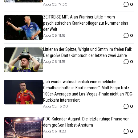
0
Aug 05, 17:30
ZEITREISE MIT: Alan Warriner-Little – vom
psychiatrischen Krankenpfleger zur Nummer eins
der Welt
0
Aug 06, 11:18
Littler an der Spitze, Wright und Smith im freien Fall:
Der große Darts-Umbruch der letzten zwei Jahre
0
Aug 06, 11:15
„Ich würde wahrscheinlich eine erhebliche
Gehaltseinbuße in Kauf nehmen“: Matt Edgar trotz
100er-Averages und Las-Vegas-Finale nicht an PDC-
Rückkehr interessiert
0
Aug 05, 16:00
PDC-Kalender August: Die letzte ruhige Phase vor
dem großen Herbst-Ansturm
0
Aug 06, 11:23