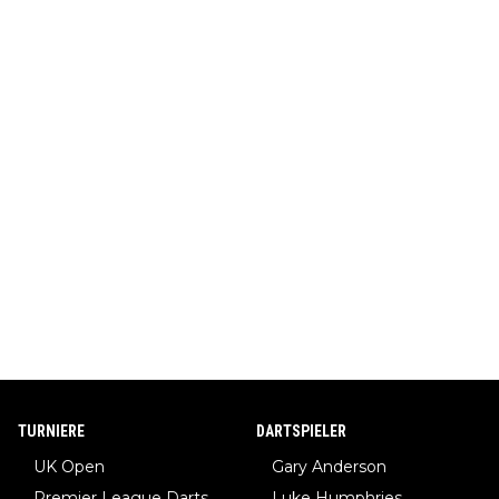
TURNIERE
DARTSPIELER
UK Open
Gary Anderson
Premier League Darts
Luke Humphries