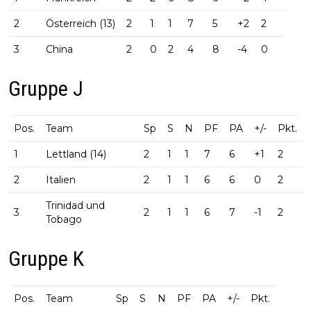
2
Österreich (13)
2
1
1
7
5
+2
2
3
China
2
0
2
4
8
-4
0
Gruppe J
Pos.
Team
Sp
S
N
PF
PA
+/-
Pkt.
1
Lettland (14)
2
1
1
7
6
+1
2
2
Italien
2
1
1
6
6
0
2
Trinidad und
3
2
1
1
6
7
-1
2
Tobago
Gruppe K
Pos.
Team
Sp
S
N
PF
PA
+/-
Pkt.