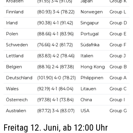
Kroatien
(91.93) 3-4 (91.05)
Japan
Group K
Finnland
(80.93) 3-4 (78.22)
Norwegen
Group L
Irland
(90.38) 4-1 (91.42)
Singapur
Group D
Polen
(88.66) 4-1 (83.96)
Portugal
Group E
Schweden
(76.66) 4-2 (81.72)
Südafrika
Group F
Lettland
(83.83) 4-2 (78.46)
Italien
Group J
Belgien
(88.16) 2-4 (87.38)
Hong Kong
Group B
Deutschland
(101.90) 4-0 (78.21)
Philippinen
Group A
Wales
(92.19) 4-1 (84.04)
Litauen
Group C
Österreich
(97.38) 4-1 (73.84)
China
Group I
Australien
(87.72) 3-4 (83.07)
USA
Group G
Freitag 12. Juni, ab 12:00 Uhr