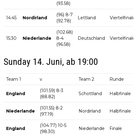
(93.58)
(96) 8-7
14:45
Nordirland
Lettland
Viertelfinale
(92.78)
(102.68)
15:30
Niederlande
8-4
Deutschland
Viertelfinale
(96.58)
Sunday 14. Juni, ab 19:00
Team 1
v
Team 2
Runde
(101.59) 8-3
England
Schottland
Halbfinale
(88.82)
(101.55) 8-2
Niederlande
Nordirland
Halbfinale
(97.19)
(104.77) 10-5
England
Niederlande
Finale
(98.30)