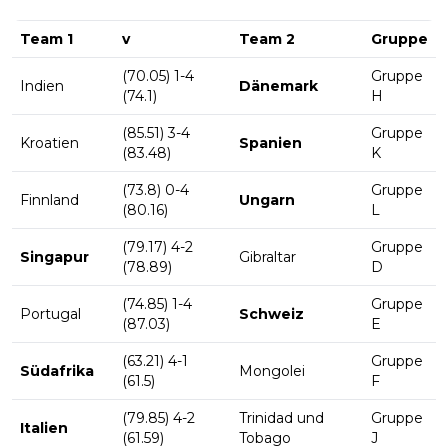
Team 1
v
Team 2
Gruppe
(70.05) 1-4
Gruppe
Indien
Dänemark
(74.1)
H
(85.51) 3-4
Gruppe
Kroatien
Spanien
(83.48)
K
(73.8) 0-4
Gruppe
Finnland
Ungarn
(80.16)
L
(79.17) 4-2
Gruppe
Singapur
Gibraltar
(78.89)
D
(74.85) 1-4
Gruppe
Portugal
Schweiz
(87.03)
E
(63.21) 4-1
Gruppe
Südafrika
Mongolei
(61.5)
F
(79.85) 4-2
Trinidad und
Gruppe
Italien
(61.59)
Tobago
J