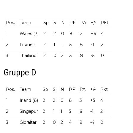
Pos.
Team
Sp
S
N
PF
PA
+/-
Pkt.
1
Wales (7)
2
2
0
8
2
+6
4
2
Litauen
2
1
1
5
6
-1
2
3
Thailand
2
0
2
3
8
-5
0
Gruppe D
Pos.
Team
Sp
S
N
PF
PA
+/-
Pkt.
1
Irland (8)
2
2
0
8
3
+5
4
2
Singapur
2
1
1
5
6
-1
2
3
Gibraltar
2
0
2
4
8
-4
0