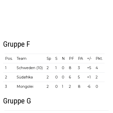
Gruppe F
Pos.
Team
Sp
S
N
PF
PA
+/-
Pkt.
1
Schweden (10)
2
1
0
8
3
+5
4
2
Südafrika
2
0
0
6
5
+1
2
3
Mongolei
2
0
1
2
8
-6
0
Gruppe G