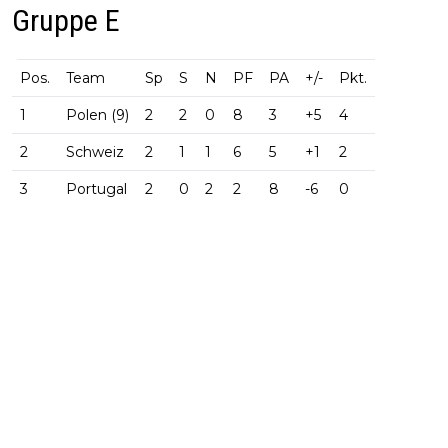
Gruppe E
Pos.
Team
Sp
S
N
PF
PA
+/-
Pkt.
1
Polen (9)
2
2
0
8
3
+5
4
2
Schweiz
2
1
1
6
5
+1
2
3
Portugal
2
0
2
2
8
-6
0