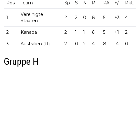
Pos.
Team
Sp
S
N
PF
PA
+/-
Pkt.
Vereinigte
1
2
2
0
8
5
+3
4
Staaten
2
Kanada
2
1
1
6
5
+1
2
3
Australien (11)
2
0
2
4
8
-4
0
Gruppe H