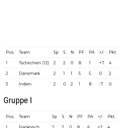
Pos.
Team
Sp
S
N
PF
PA
+/-
Pkt.
1
Tschechien (12)
2
2
0
8
1
+7
4
2
Dänemark
2
1
1
5
5
0
2
3
Indien
2
0
2
1
8
-7
0
Gruppe I
Pos.
Team
Sp
S
N
PF
PA
+/-
Pkt.
1
Frankreich
2
2
0
8
6
+2
4