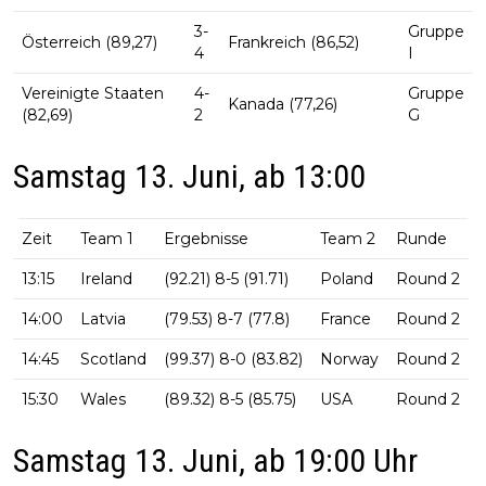
3-
Gruppe
Österreich (89,27)
Frankreich (86,52)
4
I
Vereinigte Staaten
4-
Gruppe
Kanada (77,26)
(82,69)
2
G
Samstag 13. Juni, ab 13:00
Zeit
Team 1
Ergebnisse
Team 2
Runde
13:15
Ireland
(92.21) 8-5 (91.71)
Poland
Round 2
14:00
Latvia
(79.53) 8-7 (77.8)
France
Round 2
14:45
Scotland
(99.37) 8-0 (83.82)
Norway
Round 2
15:30
Wales
(89.32) 8-5 (85.75)
USA
Round 2
Samstag 13. Juni, ab 19:00 Uhr