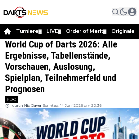
Turniere
LIVE
Order of Merit
Originale
▼
▼
▼
▼
World Cup of Darts 2026: Alle
Ergebnisse, Tabellenstände,
Vorschauen, Auslosung,
Spielplan, Teilnehmerfeld und
Prognosen
PDC
durch
Nic Gayer
Sonntag, 14 Juni 2026 um 20:36