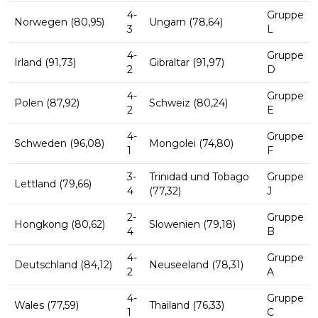
4-
Gruppe
Norwegen (80,95)
Ungarn (78,64)
3
L
4-
Gruppe
Irland (91,73)
Gibraltar (91,97)
2
D
4-
Gruppe
Polen (87,92)
Schweiz (80,24)
2
E
4-
Gruppe
Schweden (96,08)
Mongolei (74,80)
1
F
3-
Trinidad und Tobago
Gruppe
Lettland (79,66)
4
(77,32)
J
2-
Gruppe
Hongkong (80,62)
Slowenien (79,18)
4
B
4-
Gruppe
Deutschland (84,12)
Neuseeland (78,31)
2
A
4-
Gruppe
Wales (77,59)
Thailand (76,33)
1
C