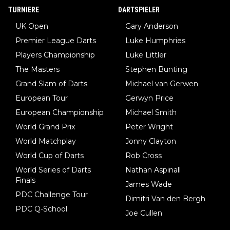
TURNIERE
DARTSPIELER
UK Open
Gary Anderson
Premier League Darts
Luke Humphries
Players Championship
Luke Littler
The Masters
Stephen Bunting
Grand Slam of Darts
Michael van Gerwen
European Tour
Gerwyn Price
European Championship
Michael Smith
World Grand Prix
Peter Wright
World Matchplay
Jonny Clayton
World Cup of Darts
Rob Cross
World Series of Darts
Nathan Aspinall
Finals
James Wade
PDC Challenge Tour
Dimitri Van den Bergh
PDC Q-School
Joe Cullen