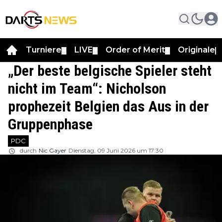
Turniere
LIVE
Order of Merit
Originale
▼
▼
▼
▼
„Der beste belgische Spieler steht
nicht im Team“: Nicholson
prophezeit Belgien das Aus in der
Gruppenphase
PDC
durch
Nic Gayer
Dienstag, 09 Juni 2026 um 17:30