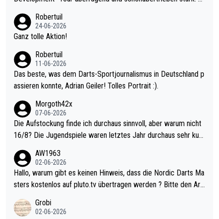
nter 60 im Ave dagegen eigentlich schon zu schwach - gerade
Robertuil
mal 40+ erst recht. Da gewinnst keinen Blumentopf - ist ja noc
24-06-2026
h krasser wie ein Pokalspiel eines Kreisligisten vs einem Bund
Ganz tolle Aktion!
esligisten.
Robertuil
11-06-2026
Das beste, was dem Darts-Sportjournalismus in Deutschland p
assieren konnte, Adrian Geiler! Tolles Portrait :).
Morgoth42x
07-06-2026
Die Aufstockung finde ich durchaus sinnvoll, aber warum nicht
16/8? Die Jugendspiele waren letztes Jahr durchaus sehr kurz
weilig und besser anzuschauen, als manch Erwachsenenspiel.
AW1963
Allerdings ist Mitchell Lawrie als Nummer 1 der Welt eh qualifi
02-06-2026
ziert. Somit ändert die automatische Qualifikation des Weltmei
Hallo, warum gibt es keinen Hinweis, dass die Nordic Darts Ma
sters erstmal nichts. Ich denke sie wollen damit für nächstes J
sters kostenlos auf pluto.tv übertragen werden ? Bitte den Arti
ahr vorsorgen, denn da ist er alt genug für die PDC und wird w
kel aktualisieren, danke!
Grobi
ohl wenig WDF Turniere spielen. Dies war bei Archie Self letzt
02-06-2026
es Jahr der Fall. Er musste als amtierender Weltmeister durch