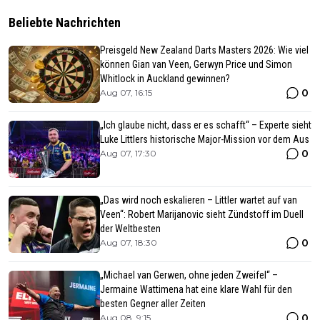
Beliebte Nachrichten
Preisgeld New Zealand Darts Masters 2026: Wie viel
können Gian van Veen, Gerwyn Price und Simon
Whitlock in Auckland gewinnen?
0
Aug 07, 16:15
„Ich glaube nicht, dass er es schafft“ – Experte sieht
Luke Littlers historische Major-Mission vor dem Aus
0
Aug 07, 17:30
„Das wird noch eskalieren – Littler wartet auf van
Veen“: Robert Marijanovic sieht Zündstoff im Duell
der Weltbesten
0
Aug 07, 18:30
„Michael van Gerwen, ohne jeden Zweifel“ –
Jermaine Wattimena hat eine klare Wahl für den
besten Gegner aller Zeiten
0
Aug 08, 9:15