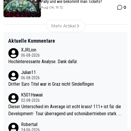
Pally und wie bekommt man Tickets?
0
Aug 06, 19:12
Mehr Artikel
Aktuelle Kommentare
XJRLion
06-08-2026
Hochinteressante Analyse. Dank dafür.
Julian11
06-08-2026
Dritter Euro Titel war in Graz nicht Sindelfingen
K501Hawaii
02-08-2026
Dieser Unterschied im Average ist echt krass! 111+ ist für die
Development- Tour überragend und schonübertrieben stark. U
nter 60 im Ave dagegen eigentlich schon zu schwach - gerade
Robertuil
mal 40+ erst recht. Da gewinnst keinen Blumentopf - ist ja noc
24-06-2026