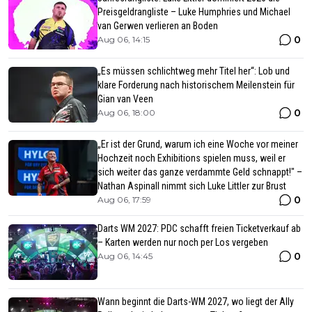
Preisgeldrangliste – Luke Humphries und Michael
van Gerwen verlieren an Boden
0
Aug 06, 14:15
„Es müssen schlichtweg mehr Titel her“: Lob und
klare Forderung nach historischem Meilenstein für
Gian van Veen
0
Aug 06, 18:00
„Er ist der Grund, warum ich eine Woche vor meiner
Hochzeit noch Exhibitions spielen muss, weil er
sich weiter das ganze verdammte Geld schnappt!" –
Nathan Aspinall nimmt sich Luke Littler zur Brust
0
Aug 06, 17:59
Darts WM 2027: PDC schafft freien Ticketverkauf ab
– Karten werden nur noch per Los vergeben
0
Aug 06, 14:45
Wann beginnt die Darts-WM 2027, wo liegt der Ally