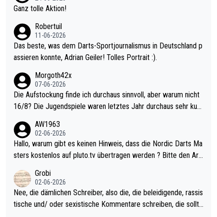
h krasser wie ein Pokalspiel eines Kreisligisten vs einem Bund
Ganz tolle Aktion!
esligisten.
Robertuil
11-06-2026
Das beste, was dem Darts-Sportjournalismus in Deutschland p
assieren konnte, Adrian Geiler! Tolles Portrait :).
Morgoth42x
07-06-2026
Die Aufstockung finde ich durchaus sinnvoll, aber warum nicht
16/8? Die Jugendspiele waren letztes Jahr durchaus sehr kurz
weilig und besser anzuschauen, als manch Erwachsenenspiel.
AW1963
Allerdings ist Mitchell Lawrie als Nummer 1 der Welt eh qualifi
02-06-2026
ziert. Somit ändert die automatische Qualifikation des Weltmei
Hallo, warum gibt es keinen Hinweis, dass die Nordic Darts Ma
sters erstmal nichts. Ich denke sie wollen damit für nächstes J
sters kostenlos auf pluto.tv übertragen werden ? Bitte den Arti
ahr vorsorgen, denn da ist er alt genug für die PDC und wird w
kel aktualisieren, danke!
Grobi
ohl wenig WDF Turniere spielen. Dies war bei Archie Self letzt
02-06-2026
es Jahr der Fall. Er musste als amtierender Weltmeister durch
Nee, die dämlichen Schreiber, also die, die beleidigende, rassis
den Qualifier und ich glaube kaum, dass Mitchel sich das (in Ve
tische und/ oder sexistische Kommentare schreiben, die sollte
gas) antun würde, wenn er doch eigentlich die PDC-WM als Zi
n das einfach mal bleiben lassen. Sollten besser mal ihr eigene