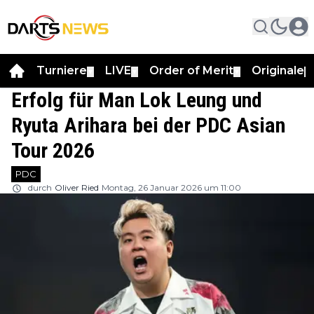
Turniere
LIVE
Order of Merit
Originale
▼
▼
▼
▼
Erfolg für Man Lok Leung und
Ryuta Arihara bei der PDC Asian
Tour 2026
PDC
durch
Oliver Ried
Montag, 26 Januar 2026 um 11:00