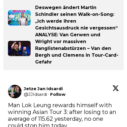
Deswegen ändert Martin
Schindler seinen Walk-on-Song:
„Ich werde ihren
Gesichtsausdruck nie vergessen“
ANALYSE: Van Gerwen und
Wright vor massiven
Ranglistenabstürzen – Van den
Bergh und Clemens in Tour-Card-
Gefahr
Jetze Jan Idsardi
@
JJIdsardi
·
Follow
Man Lok Leung rewards himself with 
winning Asian Tour 3: after losing to an 
average of 115.62 yesterday, no one 
could stop him today.