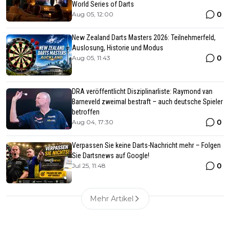
World Series of Darts
0
Aug 05, 12:00
New Zealand Darts Masters 2026: Teilnehmerfeld,
Auslosung, Historie und Modus
0
Aug 05, 11:43
DRA veröffentlicht Disziplinarliste: Raymond van
Barneveld zweimal bestraft – auch deutsche Spieler
betroffen
0
Aug 04, 17:30
Verpassen Sie keine Darts-Nachricht mehr – Folgen
Sie Dartsnews auf Google!
0
Jul 25, 11:48
Mehr Artikel