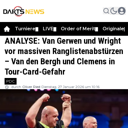
Turniere
LIVE
Order of Merit
Originale
▼
▼
▼
▼
ANALYSE: Van Gerwen und Wright
vor massiven Ranglistenabstürzen
– Van den Bergh und Clemens in
Tour-Card-Gefahr
PDC
durch
Oliver Ried
Dienstag, 27 Januar 2026 um 10:16