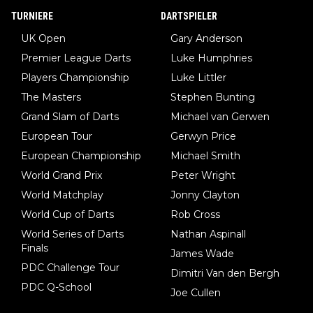
TURNIERE
DARTSPIELER
UK Open
Gary Anderson
Premier League Darts
Luke Humphries
Players Championship
Luke Littler
The Masters
Stephen Bunting
Grand Slam of Darts
Michael van Gerwen
European Tour
Gerwyn Price
European Championship
Michael Smith
World Grand Prix
Peter Wright
World Matchplay
Jonny Clayton
World Cup of Darts
Rob Cross
World Series of Darts
Nathan Aspinall
Finals
James Wade
PDC Challenge Tour
Dimitri Van den Bergh
PDC Q-School
Joe Cullen