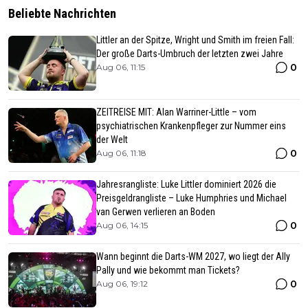
Beliebte Nachrichten
Littler an der Spitze, Wright und Smith im freien Fall:
Der große Darts-Umbruch der letzten zwei Jahre
0
Aug 06, 11:15
ZEITREISE MIT: Alan Warriner-Little – vom
psychiatrischen Krankenpfleger zur Nummer eins
der Welt
0
Aug 06, 11:18
Jahresrangliste: Luke Littler dominiert 2026 die
Preisgeldrangliste – Luke Humphries und Michael
van Gerwen verlieren an Boden
0
Aug 06, 14:15
Wann beginnt die Darts-WM 2027, wo liegt der Ally
Pally und wie bekommt man Tickets?
0
Aug 06, 19:12