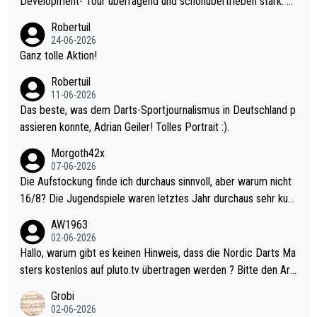
Development- Tour überragend und schonübertrieben stark. U
nter 60 im Ave dagegen eigentlich schon zu schwach - gerade
Robertuil
mal 40+ erst recht. Da gewinnst keinen Blumentopf - ist ja noc
24-06-2026
h krasser wie ein Pokalspiel eines Kreisligisten vs einem Bund
Ganz tolle Aktion!
esligisten.
Robertuil
11-06-2026
Das beste, was dem Darts-Sportjournalismus in Deutschland p
assieren konnte, Adrian Geiler! Tolles Portrait :).
Morgoth42x
07-06-2026
Die Aufstockung finde ich durchaus sinnvoll, aber warum nicht
16/8? Die Jugendspiele waren letztes Jahr durchaus sehr kurz
weilig und besser anzuschauen, als manch Erwachsenenspiel.
AW1963
Allerdings ist Mitchell Lawrie als Nummer 1 der Welt eh qualifi
02-06-2026
ziert. Somit ändert die automatische Qualifikation des Weltmei
Hallo, warum gibt es keinen Hinweis, dass die Nordic Darts Ma
sters erstmal nichts. Ich denke sie wollen damit für nächstes J
sters kostenlos auf pluto.tv übertragen werden ? Bitte den Arti
ahr vorsorgen, denn da ist er alt genug für die PDC und wird w
kel aktualisieren, danke!
Grobi
ohl wenig WDF Turniere spielen. Dies war bei Archie Self letzt
02-06-2026