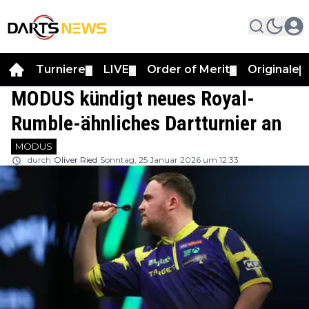
Turniere
LIVE
Order of Merit
Originale
▼
▼
▼
▼
MODUS kündigt neues Royal-
Rumble-ähnliches Dartturnier an
MODUS
durch
Oliver Ried
Sonntag, 25 Januar 2026 um 12:33