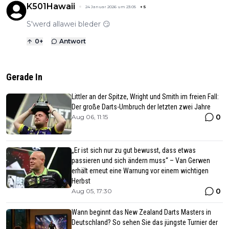
K501Hawaii
24 Januar 2026 um 23:05
+
5
S'werd allawei bleder 😏
0
+
Antwort
Gerade In
Littler an der Spitze, Wright und Smith im freien Fall:
Der große Darts-Umbruch der letzten zwei Jahre
0
Aug 06, 11:15
„Er ist sich nur zu gut bewusst, dass etwas
passieren und sich ändern muss“ – Van Gerwen
erhält erneut eine Warnung vor einem wichtigen
Herbst
0
Aug 05, 17:30
Wann beginnt das New Zealand Darts Masters in
Deutschland? So sehen Sie das jüngste Turnier der