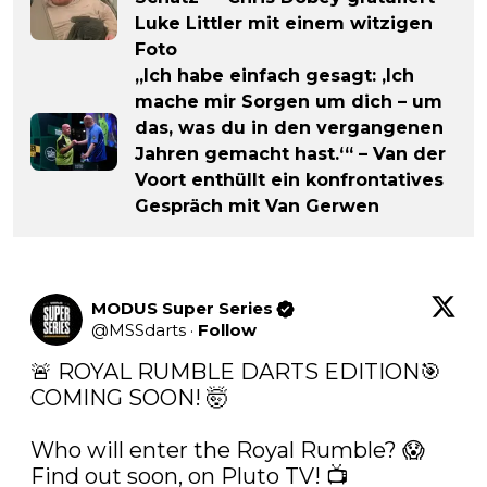
Luke Littler mit einem witzigen
Foto
„Ich habe einfach gesagt: ‚Ich
mache mir Sorgen um dich – um
das, was du in den vergangenen
Jahren gemacht hast.‘“ – Van der
Voort enthüllt ein konfrontatives
Gespräch mit Van Gerwen
MODUS Super Series
@
MSSdarts
·
Follow
🚨 ROYAL RUMBLE DARTS EDITION🎯 
COMING SOON! 🤯

Who will enter the Royal Rumble? 😱 
Find out soon, on Pluto TV! 📺
