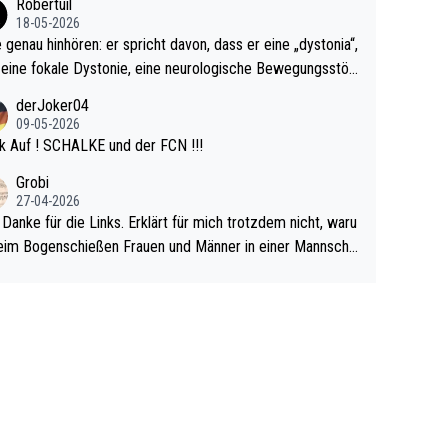
Robertuil
r!
18-05-2026
e genau hinhören: er spricht davon, dass er eine „dystonia“,
 eine fokale Dystonie, eine neurologische Bewegungsstör
 bei der unkontrolliert Bewegungen und Krämpfe erzeugt
derJoker04
en, im Arm hat. Und, dass Medikamente ihm helfen! Ich gl
09-05-2026
 immer noch, dass sehr viele der Dartits-Fälle fälschlich p
k Auf ! SCHALKE und der FCN !!!
ologisiert werden und eigentlich fokale Dystonien sind. Un
Grobi
ese könnten teils wirksam behandelt werden! Dafür müsst
27-04-2026
n nur zum Neurologen und nicht zum Mentaltrainer gehe
 Danke für die Links. Erklärt für mich trotzdem nicht, waru
im Bogenschießen Frauen und Männer in einer Mannscha
pielen. Und beim Dressurreiten sind ebenfalls Frauen und
er in einer Mannschaft und das, obwohl hier auch eine Kö
lichkeit vorausgesetzt ist. Gilt sogar bei den olympischen
n! Der Podcast "Tops Tops Tops" (Folgen 70 und 72) b
äftigt sich ausführlich, sachlich und absolut nachvollziehb
it dem Thema.