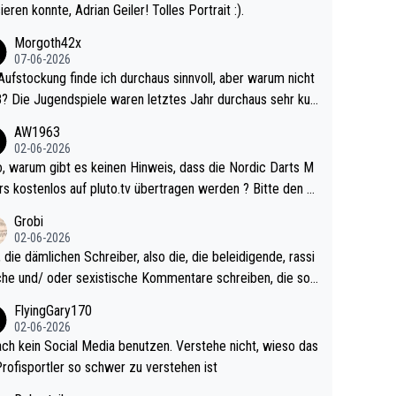
ieren konnte, Adrian Geiler! Tolles Portrait :).
Morgoth42x
07-06-2026
Aufstockung finde ich durchaus sinnvoll, aber warum nicht
r durchaus sehr kur
lig und besser anzuschauen, als manch Erwachsenenspie
AW1963
02-06-2026
ert. Somit ändert die automatische Qualifikation des Weltm
e Nordic Darts M
mal nichts. Ich denke sie wollen damit für nächste
rs kostenlos auf pluto.tv übertragen werden ? Bitte den A
hr vorsorgen, denn da ist er alt genug für die PDC und wir
el aktualisieren, danke!
Grobi
hl wenig WDF Turniere spielen. Dies war bei Archie Self l
02-06-2026
es Jahr der Fall. Er musste als amtierender Weltmeister d
 die dämlichen Schreiber, also die, die beleidigende, rassi
 den Qualifier und ich glaube kaum, dass Mitchel sich das
che und/ oder sexistische Kommentare schreiben, die soll
Vegas) antun würde, wenn er doch eigentlich die PDC-WM
das einfach mal bleiben lassen. Sollten besser mal ihr eige
FlyingGary170
iel hat.
Leben in den Griff kriegen. Nur eins wundert mich: Luke Li
02-06-2026
r war doch neulich erst derjenige, der über Social Media G
ach kein Social Media benutzen. Verstehe nicht, wieso das
rovoziert hat. Und Littlers Mutter schießt öfters mal gege
Profisportler so schwer zu verstehen ist
cardo Pietreczko auf Social Media. Hmmmm. Finde den F