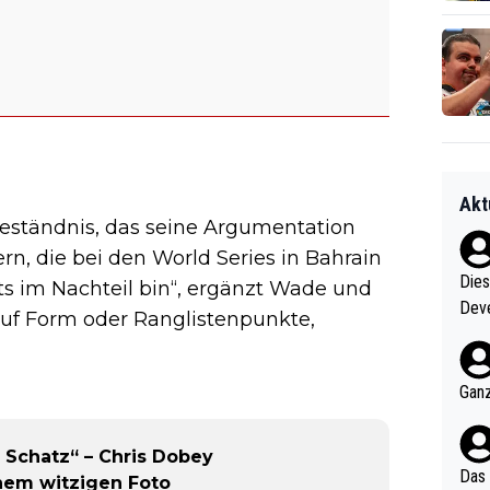
Akt
geständnis, das seine Argumentation
ern, die bei den World Series in Bahrain
Diese
ts im Nachteil bin“, ergänzt Wade und
Deve
auf Form oder Ranglistenpunkte,
nter 60 im
e mal 40+ er
och krasser wie ein Po
Ganz
ndes
 Schatz“ – Chris Dobey
Das 
einem witzigen Foto