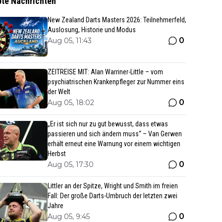
bte Nachrichten
New Zealand Darts Masters 2026: Teilnehmerfeld,
Auslosung, Historie und Modus
0
Aug 05, 11:43
ZEITREISE MIT: Alan Warriner-Little – vom
psychiatrischen Krankenpfleger zur Nummer eins
der Welt
0
Aug 05, 18:02
„Er ist sich nur zu gut bewusst, dass etwas
passieren und sich ändern muss“ – Van Gerwen
erhält erneut eine Warnung vor einem wichtigen
Herbst
0
Aug 05, 17:30
Littler an der Spitze, Wright und Smith im freien
Fall: Der große Darts-Umbruch der letzten zwei
Jahre
0
Aug 05, 9:45