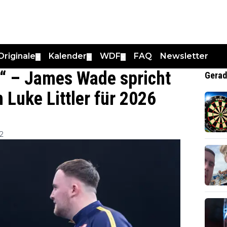
Originale
Kalender
WDF
FAQ
Newsletter
▼
▼
▼
l“ – James Wade spricht
Gerad
n Luke Littler für 2026
2