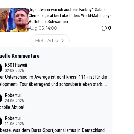
„Irgendwann war ich auch ein Fanboy“: Gabriel
Clemens gerät bei Luke Littlers World-Matchplay-
Auftritt ins Schwärmen
0
Aug 05, 14:00
Mehr Artikel
uelle Kommentare
K501Hawaii
02-08-2026
r Unterschied im Average ist echt krass! 111+ ist für die
lopment- Tour überragend und schonübertrieben stark. U
 Ave dagegen eigentlich schon zu schwach - gerad
Robertuil
st recht. Da gewinnst keinen Blumentopf - ist ja n
24-06-2026
kalspiel eines Kreisligisten vs einem Bu
 tolle Aktion!
ligisten.
Robertuil
11-06-2026
beste, was dem Darts-Sportjournalismus in Deutschland