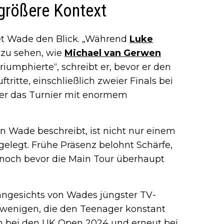
 größere Kontext
itet Wade den Blick. „Während
Luke
 zu sehen, wie
Michael van Gerwen
riumphierte“, schreibt er, bevor er den
ftritte, einschließlich zweier Finals bei
s er das Turnier mit enormem
den Wade beschreibt, ist nicht nur einem
ngelegt. Frühe Präsenz belohnt Schärfe,
 noch bevor die Main Tour überhaupt
angesichts von Wades jüngster TV-
en wenigen, die den Teenager konstant
hn bei den UK Open 2024 und erneut bei