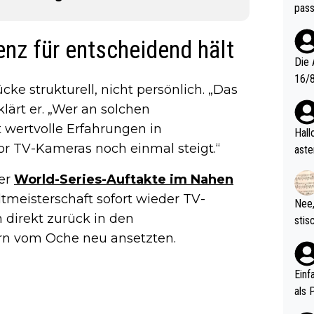
pass
nz für entscheidend hält
Die 
16/8? Die Jugendspiele waren letztes Jah
ke strukturell, nicht persönlich. „Das
zwei
rklärt er. „Wer an solchen
l. Allerdings ist Mitchell Lawrie als Nummer 1 der Welt eh quali
 wertvolle Erfahrungen in
fizi
Hallo, warum gibt es keinen Hinweis, dass di
eisters erst
vor TV-Kameras noch einmal steigt.“
aste
s Ja
rtik
der
World-Series-Auftakte im Nahen
d wo
etzt
tmeisterschaft sofort wieder TV-
Nee,
urch
 direkt zurück in den
stis
(in 
ten 
n vom Oche neu ansetzten.
als Z
nes 
ttle
Einf
vV p
als 
n Ri