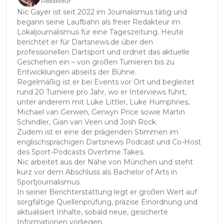
Redakteur
Nic Gayer ist seit 2022 im Journalismus tätig und
begann seine Laufbahn als freier Redakteur im
Lokaljournalismus für eine Tageszeitung. Heute
berichtet er für Dartsnews.de über den
professionellen Dartsport und ordnet das aktuelle
Geschehen ein – von großen Turnieren bis zu
Entwicklungen abseits der Bühne.
Regelmäßig ist er bei Events vor Ort und begleitet
rund 20 Turniere pro Jahr, wo er Interviews führt,
unter anderem mit Luke Littler, Luke Humphries,
Michael van Gerwen, Gerwyn Price sowie Martin
Schindler, Gian van Veen und Josh Rock.
Zudem ist er eine der prägenden Stimmen im
englischsprachigen Dartsnews Podcast und Co-Host
des Sport-Podcasts Overtime Takes.
Nic arbeitet aus der Nähe von München und steht
kurz vor dem Abschluss als Bachelor of Arts in
Sportjournalismus.
In seiner Berichterstattung legt er großen Wert auf
sorgfältige Quellenprüfung, präzise Einordnung und
aktualisiert Inhalte, sobald neue, gesicherte
Informationen vorliegen.