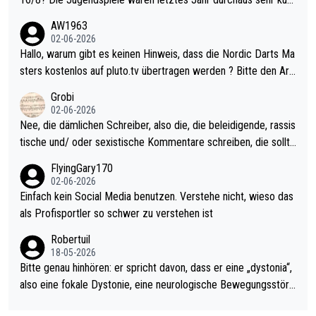
weilig und besser anzuschauen, als manch Erwachsenenspiel.
AW1963
Allerdings ist Mitchell Lawrie als Nummer 1 der Welt eh qualifi
02-06-2026
ziert. Somit ändert die automatische Qualifikation des Weltmei
Hallo, warum gibt es keinen Hinweis, dass die Nordic Darts Ma
sters erstmal nichts. Ich denke sie wollen damit für nächstes J
sters kostenlos auf pluto.tv übertragen werden ? Bitte den Arti
ahr vorsorgen, denn da ist er alt genug für die PDC und wird w
kel aktualisieren, danke!
Grobi
ohl wenig WDF Turniere spielen. Dies war bei Archie Self letzt
02-06-2026
es Jahr der Fall. Er musste als amtierender Weltmeister durch
Nee, die dämlichen Schreiber, also die, die beleidigende, rassis
den Qualifier und ich glaube kaum, dass Mitchel sich das (in Ve
tische und/ oder sexistische Kommentare schreiben, die sollte
gas) antun würde, wenn er doch eigentlich die PDC-WM als Zi
n das einfach mal bleiben lassen. Sollten besser mal ihr eigene
FlyingGary170
el hat.
s Leben in den Griff kriegen. Nur eins wundert mich: Luke Little
02-06-2026
r war doch neulich erst derjenige, der über Social Media GvV p
Einfach kein Social Media benutzen. Verstehe nicht, wieso das
rovoziert hat. Und Littlers Mutter schießt öfters mal gegen Ric
als Profisportler so schwer zu verstehen ist
ardo Pietreczko auf Social Media. Hmmmm. Finde den Fehler!
Robertuil
18-05-2026
Bitte genau hinhören: er spricht davon, dass er eine „dystonia“,
also eine fokale Dystonie, eine neurologische Bewegungsstöru
ng, bei der unkontrolliert Bewegungen und Krämpfe erzeugt w