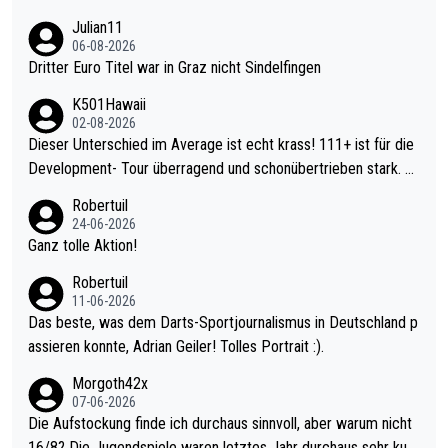
Julian11
06-08-2026
Dritter Euro Titel war in Graz nicht Sindelfingen
K501Hawaii
02-08-2026
Dieser Unterschied im Average ist echt krass! 111+ ist für die
Development- Tour überragend und schonübertrieben stark. U
nter 60 im Ave dagegen eigentlich schon zu schwach - gerade
Robertuil
mal 40+ erst recht. Da gewinnst keinen Blumentopf - ist ja noc
24-06-2026
h krasser wie ein Pokalspiel eines Kreisligisten vs einem Bund
Ganz tolle Aktion!
esligisten.
Robertuil
11-06-2026
Das beste, was dem Darts-Sportjournalismus in Deutschland p
assieren konnte, Adrian Geiler! Tolles Portrait :).
Morgoth42x
07-06-2026
Die Aufstockung finde ich durchaus sinnvoll, aber warum nicht
16/8? Die Jugendspiele waren letztes Jahr durchaus sehr kurz