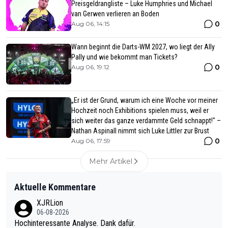
Preisgeldrangliste – Luke Humphries und Michael
van Gerwen verlieren an Boden
0
Aug 06, 14:15
Wann beginnt die Darts-WM 2027, wo liegt der Ally
Pally und wie bekommt man Tickets?
0
Aug 06, 19:12
„Er ist der Grund, warum ich eine Woche vor meiner
Hochzeit noch Exhibitions spielen muss, weil er
sich weiter das ganze verdammte Geld schnappt!" –
Nathan Aspinall nimmt sich Luke Littler zur Brust
0
Aug 06, 17:59
Mehr Artikel
Aktuelle Kommentare
XJRLion
06-08-2026
Hochinteressante Analyse. Dank dafür.