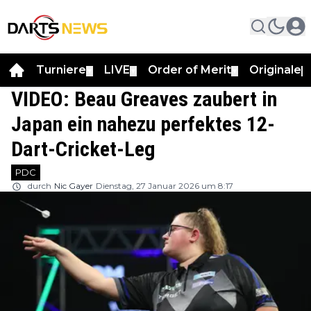
Turniere
LIVE
Order of Merit
Originale
▼
▼
▼
▼
VIDEO: Beau Greaves zaubert in
Japan ein nahezu perfektes 12-
Dart-Cricket-Leg
PDC
durch
Nic Gayer
Dienstag, 27 Januar 2026 um 8:17