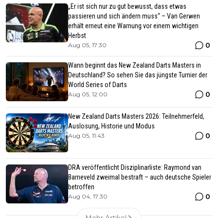
„Er ist sich nur zu gut bewusst, dass etwas
passieren und sich ändern muss“ – Van Gerwen
erhält erneut eine Warnung vor einem wichtigen
Herbst
0
Aug 05, 17:30
Wann beginnt das New Zealand Darts Masters in
Deutschland? So sehen Sie das jüngste Turnier der
World Series of Darts
0
Aug 05, 12:00
New Zealand Darts Masters 2026: Teilnehmerfeld,
Auslosung, Historie und Modus
0
Aug 05, 11:43
DRA veröffentlicht Disziplinarliste: Raymond van
Barneveld zweimal bestraft – auch deutsche Spieler
betroffen
0
Aug 04, 17:30