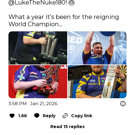
@LukeTheNuke180
! 🎂

What a year it’s been for the reigning 
World Champion… 
3:58 PM · Jan 21, 2026
1.6K
Reply
Copy link
Read 15 replies