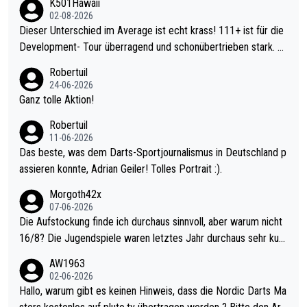
K501Hawaii
02-08-2026
Dieser Unterschied im Average ist echt krass! 111+ ist für die
Development- Tour überragend und schonübertrieben stark. U
nter 60 im Ave dagegen eigentlich schon zu schwach - gerade
Robertuil
mal 40+ erst recht. Da gewinnst keinen Blumentopf - ist ja noc
24-06-2026
h krasser wie ein Pokalspiel eines Kreisligisten vs einem Bund
Ganz tolle Aktion!
esligisten.
Robertuil
11-06-2026
Das beste, was dem Darts-Sportjournalismus in Deutschland p
assieren konnte, Adrian Geiler! Tolles Portrait :).
Morgoth42x
07-06-2026
Die Aufstockung finde ich durchaus sinnvoll, aber warum nicht
16/8? Die Jugendspiele waren letztes Jahr durchaus sehr kurz
weilig und besser anzuschauen, als manch Erwachsenenspiel.
AW1963
Allerdings ist Mitchell Lawrie als Nummer 1 der Welt eh qualifi
02-06-2026
ziert. Somit ändert die automatische Qualifikation des Weltmei
Hallo, warum gibt es keinen Hinweis, dass die Nordic Darts Ma
sters erstmal nichts. Ich denke sie wollen damit für nächstes J