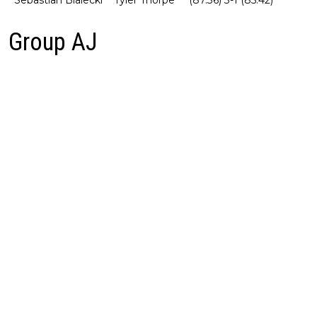
Sebastian Bialecki
Tyler Thorpe
(87.36) 3-1 (85.42)
Group AJ