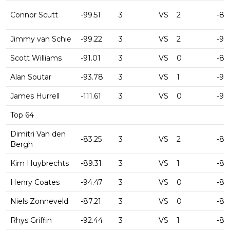
Connor Scutt
-99.51
3
VS
2
-89
Jimmy van Schie
-99.22
3
VS
2
-91
Scott Williams
-91.01
3
VS
0
-80
Alan Soutar
-93.78
3
VS
1
-95
James Hurrell
-111.61
3
VS
0
-99
Top 64
Dimitri Van den
-83.25
3
VS
2
-84
Bergh
Kim Huybrechts
-89.31
3
VS
1
-89
Henry Coates
-94.47
3
VS
0
-87
Niels Zonneveld
-87.21
3
VS
0
-88
Rhys Griffin
-92.44
3
VS
1
-87