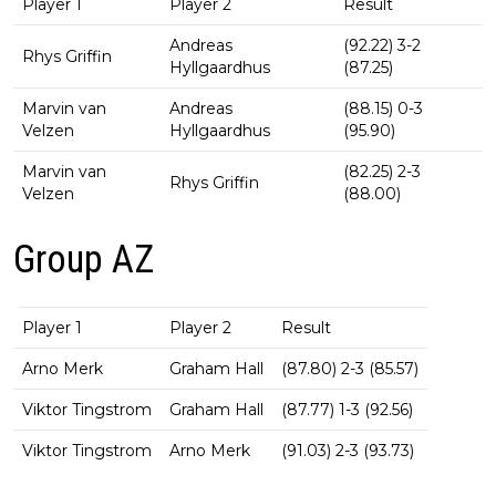
Player 1
Player 2
Result
Andreas
(92.22) 3-2
Rhys Griffin
Hyllgaardhus
(87.25)
Marvin van
Andreas
(88.15) 0-3
Velzen
Hyllgaardhus
(95.90)
Marvin van
(82.25) 2-3
Rhys Griffin
Velzen
(88.00)
Group AZ
Player 1
Player 2
Result
Arno Merk
Graham Hall
(87.80) 2-3 (85.57)
Viktor Tingstrom
Graham Hall
(87.77) 1-3 (92.56)
Viktor Tingstrom
Arno Merk
(91.03) 2-3 (93.73)