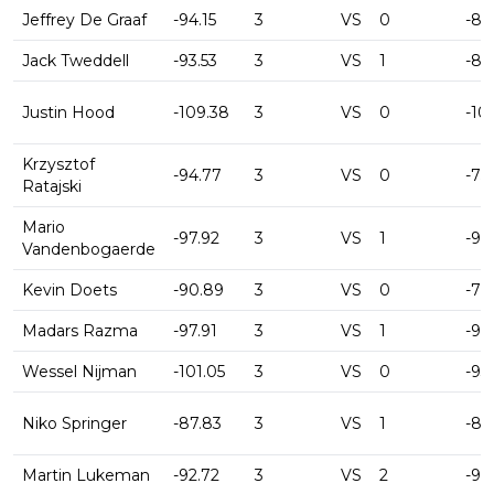
Jeffrey De Graaf
-94.15
3
VS
0
-81.
Jack Tweddell
-93.53
3
VS
1
-89
Justin Hood
-109.38
3
VS
0
-10
Krzysztof
-94.77
3
VS
0
-75
Ratajski
Mario
-97.92
3
VS
1
-98
Vandenbogaerde
Kevin Doets
-90.89
3
VS
0
-79
Madars Razma
-97.91
3
VS
1
-98
Wessel Nijman
-101.05
3
VS
0
-93
Niko Springer
-87.83
3
VS
1
-85
Martin Lukeman
-92.72
3
VS
2
-96