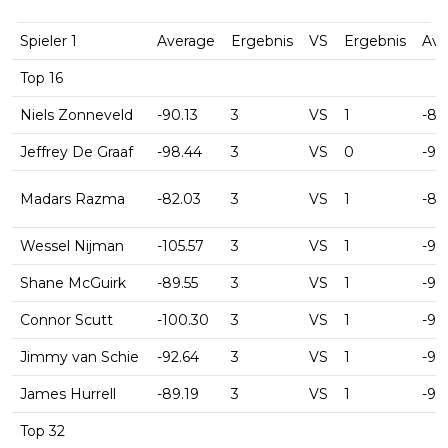
Spieler 1
Average
Ergebnis
VS
Ergebnis
Ave
Top 16
Niels Zonneveld
-90.13
3
VS
1
-89
Jeffrey De Graaf
-98.44
3
VS
0
-93
Madars Razma
-82.03
3
VS
1
-86
Wessel Nijman
-105.57
3
VS
1
-99
Shane McGuirk
-89.55
3
VS
1
-96
Connor Scutt
-100.30
3
VS
1
-95
Jimmy van Schie
-92.64
3
VS
1
-94
James Hurrell
-89.19
3
VS
1
-91
Top 32