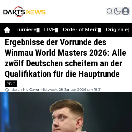
Turniere
LIVE
Order of Merit
Originale
▼
▼
▼
▼
Ergebnisse der Vorrunde des
Winmau World Masters 2026: Alle
zwölf Deutschen scheitern an der
Qualifikation für die Hauptrunde
PDC
durch
Nic Gayer
Mittwoch, 28 Januar 2026 um 18:31