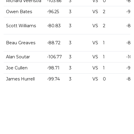
Richard Veenstra
-103.66
3
VS
0
-88
Owen Bates
-96.25
3
VS
2
-97
Scott Williams
-80.83
3
VS
2
-85
Beau Greaves
-88.72
3
VS
1
-88
Alan Soutar
-106.77
3
VS
1
-10
Joe Cullen
-98.71
3
VS
1
-96.
James Hurrell
-99.74
3
VS
0
-82