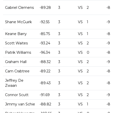
Gabriel Clemens
-89.28
3
VS
2
-87
Shane McGuirk
-92.55
3
VS
1
-94
Keane Barry
-85.75
3
VS
1
-87
Scott Waites
-93.24
3
VS
2
-93
Patrik Williams
-96.34
3
VS
0
-89
Graham Hall
-88.32
3
VS
2
-92
Cam Crabtree
-89.22
3
VS
2
-81.
Jeffrey De
-89.43
3
VS
2
-83
Zwaan
Connor Scutt
-91.69
3
VS
2
-91.
Jimmy van Schie
-88.82
3
VS
1
-81