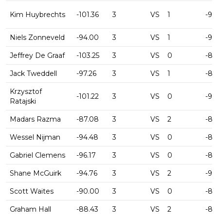
Kim Huybrechts
-101.36
3
VS
1
-90
Niels Zonneveld
-94.00
3
VS
1
-93
Jeffrey De Graaf
-103.25
3
VS
0
-87
Jack Tweddell
-97.26
3
VS
1
-86
Krzysztof
-101.22
3
VS
0
-92
Ratajski
Madars Razma
-87.08
3
VS
2
-85
Wessel Nijman
-94.48
3
VS
0
-87
Gabriel Clemens
-96.17
3
VS
0
-89
Shane McGuirk
-94.76
3
VS
2
-93
Scott Waites
-90.00
3
VS
0
-82
Graham Hall
-88.43
3
VS
2
-88