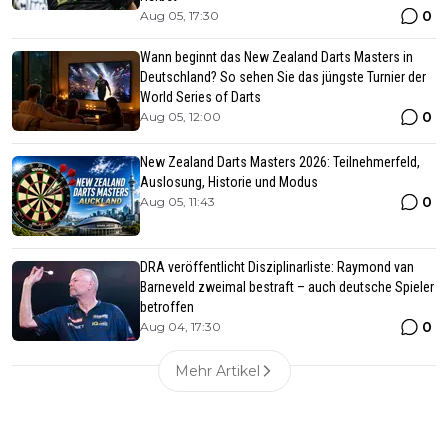
0
Aug 05, 17:30
Wann beginnt das New Zealand Darts Masters in
Deutschland? So sehen Sie das jüngste Turnier der
World Series of Darts
0
Aug 05, 12:00
New Zealand Darts Masters 2026: Teilnehmerfeld,
Auslosung, Historie und Modus
0
Aug 05, 11:43
DRA veröffentlicht Disziplinarliste: Raymond van
Barneveld zweimal bestraft – auch deutsche Spieler
betroffen
0
Aug 04, 17:30
Mehr Artikel