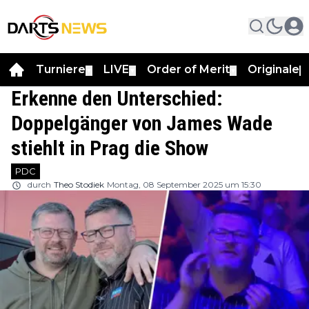
Turniere
LIVE
Order of Merit
Originale
▼
▼
▼
▼
Erkenne den Unterschied:
Doppelgänger von James Wade
stiehlt in Prag die Show
PDC
durch
Theo Stodiek
Montag, 08 September 2025 um 15:30