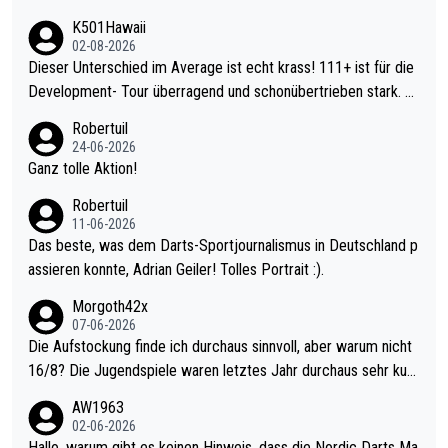
K501Hawaii
02-08-2026
Dieser Unterschied im Average ist echt krass! 111+ ist für die
Development- Tour überragend und schonübertrieben stark. U
nter 60 im Ave dagegen eigentlich schon zu schwach - gerade
Robertuil
mal 40+ erst recht. Da gewinnst keinen Blumentopf - ist ja noc
24-06-2026
h krasser wie ein Pokalspiel eines Kreisligisten vs einem Bund
Ganz tolle Aktion!
esligisten.
Robertuil
11-06-2026
Das beste, was dem Darts-Sportjournalismus in Deutschland p
assieren konnte, Adrian Geiler! Tolles Portrait :).
Morgoth42x
07-06-2026
Die Aufstockung finde ich durchaus sinnvoll, aber warum nicht
16/8? Die Jugendspiele waren letztes Jahr durchaus sehr kurz
weilig und besser anzuschauen, als manch Erwachsenenspiel.
AW1963
Allerdings ist Mitchell Lawrie als Nummer 1 der Welt eh qualifi
02-06-2026
ziert. Somit ändert die automatische Qualifikation des Weltmei
Hallo, warum gibt es keinen Hinweis, dass die Nordic Darts Ma