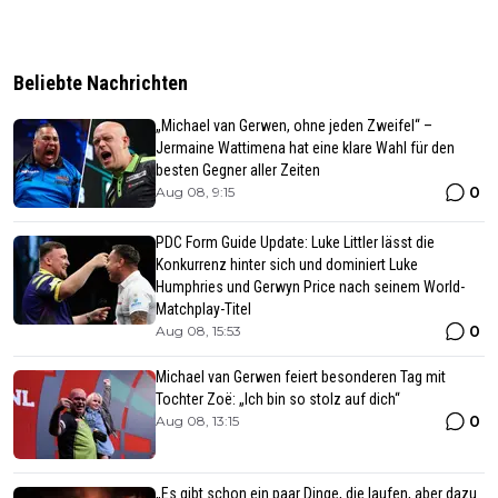
Beliebte Nachrichten
„Michael van Gerwen, ohne jeden Zweifel“ –
Jermaine Wattimena hat eine klare Wahl für den
besten Gegner aller Zeiten
0
Aug 08, 9:15
PDC Form Guide Update: Luke Littler lässt die
Konkurrenz hinter sich und dominiert Luke
Humphries und Gerwyn Price nach seinem World-
Matchplay-Titel
0
Aug 08, 15:53
Michael van Gerwen feiert besonderen Tag mit
Tochter Zoë: „Ich bin so stolz auf dich“
0
Aug 08, 13:15
„Es gibt schon ein paar Dinge, die laufen, aber dazu