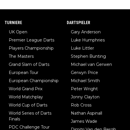
TURNIERE
DARTSPIELER
UK Open
Gary Anderson
Premier League Darts
Luke Humphries
Players Championship
Luke Littler
The Masters
Stephen Bunting
Grand Slam of Darts
Michael van Gerwen
European Tour
Gerwyn Price
European Championship
Michael Smith
World Grand Prix
Peter Wright
World Matchplay
Jonny Clayton
World Cup of Darts
Rob Cross
World Series of Darts
Nathan Aspinall
Finals
James Wade
PDC Challenge Tour
Dimitri Van den Bergh