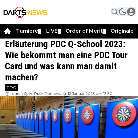
Turniere
LIVE
Order of Merit
Originale
▼
▼
▼
▼
Erläuterung PDC Q-School 2023:
Wie bekommt man eine PDC Tour
Card und was kann man damit
machen?
PDC
durch
Sylke Puck
Donnerstag, 12 Januar 2023 um 13:30