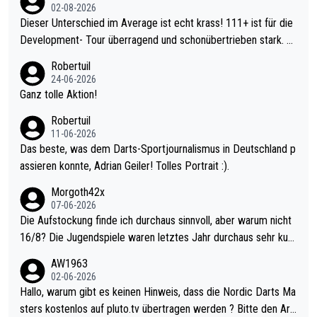
02-08-2026
Dieser Unterschied im Average ist echt krass! 111+ ist für die
Development- Tour überragend und schonübertrieben stark. U
nter 60 im Ave dagegen eigentlich schon zu schwach - gerade
Robertuil
mal 40+ erst recht. Da gewinnst keinen Blumentopf - ist ja noc
24-06-2026
h krasser wie ein Pokalspiel eines Kreisligisten vs einem Bund
Ganz tolle Aktion!
esligisten.
Robertuil
11-06-2026
Das beste, was dem Darts-Sportjournalismus in Deutschland p
assieren konnte, Adrian Geiler! Tolles Portrait :).
Morgoth42x
07-06-2026
Die Aufstockung finde ich durchaus sinnvoll, aber warum nicht
16/8? Die Jugendspiele waren letztes Jahr durchaus sehr kurz
weilig und besser anzuschauen, als manch Erwachsenenspiel.
AW1963
Allerdings ist Mitchell Lawrie als Nummer 1 der Welt eh qualifi
02-06-2026
ziert. Somit ändert die automatische Qualifikation des Weltmei
Hallo, warum gibt es keinen Hinweis, dass die Nordic Darts Ma
sters erstmal nichts. Ich denke sie wollen damit für nächstes J
sters kostenlos auf pluto.tv übertragen werden ? Bitte den Arti