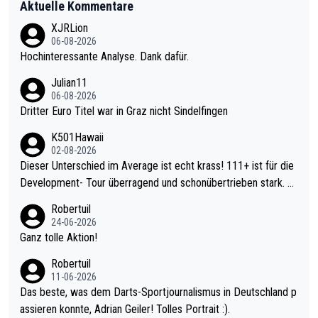
Aktuelle Kommentare
XJRLion
06-08-2026
Hochinteressante Analyse. Dank dafür.
Julian11
06-08-2026
Dritter Euro Titel war in Graz nicht Sindelfingen
K501Hawaii
02-08-2026
Dieser Unterschied im Average ist echt krass! 111+ ist für die
Development- Tour überragend und schonübertrieben stark. U
nter 60 im Ave dagegen eigentlich schon zu schwach - gerade
Robertuil
mal 40+ erst recht. Da gewinnst keinen Blumentopf - ist ja noc
24-06-2026
h krasser wie ein Pokalspiel eines Kreisligisten vs einem Bund
Ganz tolle Aktion!
esligisten.
Robertuil
11-06-2026
Das beste, was dem Darts-Sportjournalismus in Deutschland p
assieren konnte, Adrian Geiler! Tolles Portrait :).