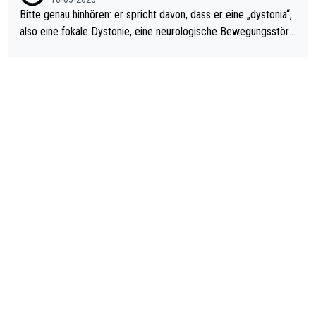
Bitte genau hinhören: er spricht davon, dass er eine „dystonia“,
also eine fokale Dystonie, eine neurologische Bewegungsstöru
ng, bei der unkontrolliert Bewegungen und Krämpfe erzeugt w
erden, im Arm hat. Und, dass Medikamente ihm helfen! Ich glau
be immer noch, dass sehr viele der Dartits-Fälle fälschlich psy
chologisiert werden und eigentlich fokale Dystonien sind. Und
diese könnten teils wirksam behandelt werden! Dafür müsste
man nur zum Neurologen und nicht zum Mentaltrainer gehen…