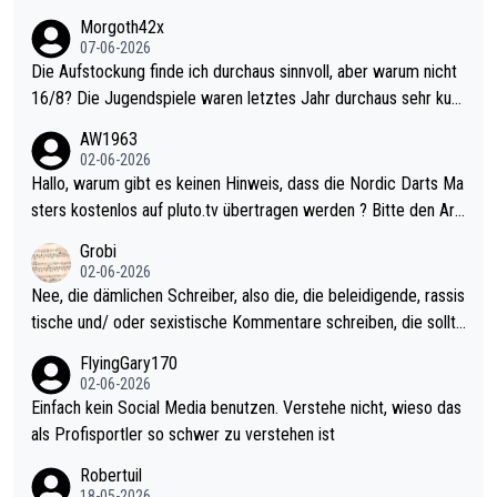
Morgoth42x
07-06-2026
Die Aufstockung finde ich durchaus sinnvoll, aber warum nicht
16/8? Die Jugendspiele waren letztes Jahr durchaus sehr kurz
weilig und besser anzuschauen, als manch Erwachsenenspiel.
AW1963
Allerdings ist Mitchell Lawrie als Nummer 1 der Welt eh qualifi
02-06-2026
ziert. Somit ändert die automatische Qualifikation des Weltmei
Hallo, warum gibt es keinen Hinweis, dass die Nordic Darts Ma
sters erstmal nichts. Ich denke sie wollen damit für nächstes J
sters kostenlos auf pluto.tv übertragen werden ? Bitte den Arti
ahr vorsorgen, denn da ist er alt genug für die PDC und wird w
kel aktualisieren, danke!
Grobi
ohl wenig WDF Turniere spielen. Dies war bei Archie Self letzt
02-06-2026
es Jahr der Fall. Er musste als amtierender Weltmeister durch
Nee, die dämlichen Schreiber, also die, die beleidigende, rassis
den Qualifier und ich glaube kaum, dass Mitchel sich das (in Ve
tische und/ oder sexistische Kommentare schreiben, die sollte
gas) antun würde, wenn er doch eigentlich die PDC-WM als Zi
n das einfach mal bleiben lassen. Sollten besser mal ihr eigene
FlyingGary170
el hat.
s Leben in den Griff kriegen. Nur eins wundert mich: Luke Little
02-06-2026
r war doch neulich erst derjenige, der über Social Media GvV p
Einfach kein Social Media benutzen. Verstehe nicht, wieso das
rovoziert hat. Und Littlers Mutter schießt öfters mal gegen Ric
als Profisportler so schwer zu verstehen ist
ardo Pietreczko auf Social Media. Hmmmm. Finde den Fehler!
Robertuil
18-05-2026