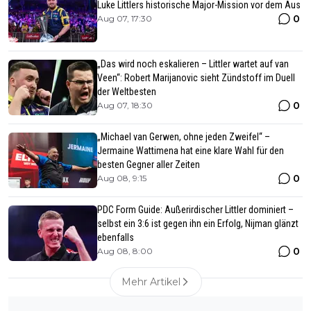
Luke Littlers historische Major-Mission vor dem Aus
0
Aug 07, 17:30
„Das wird noch eskalieren – Littler wartet auf van
Veen“: Robert Marijanovic sieht Zündstoff im Duell
der Weltbesten
0
Aug 07, 18:30
„Michael van Gerwen, ohne jeden Zweifel“ –
Jermaine Wattimena hat eine klare Wahl für den
besten Gegner aller Zeiten
0
Aug 08, 9:15
PDC Form Guide: Außerirdischer Littler dominiert –
selbst ein 3:6 ist gegen ihn ein Erfolg, Nijman glänzt
ebenfalls
0
Aug 08, 8:00
Mehr Artikel