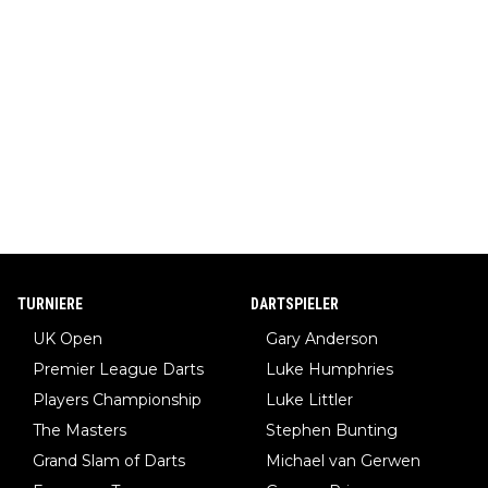
TURNIERE
DARTSPIELER
UK Open
Gary Anderson
Premier League Darts
Luke Humphries
Players Championship
Luke Littler
The Masters
Stephen Bunting
Grand Slam of Darts
Michael van Gerwen