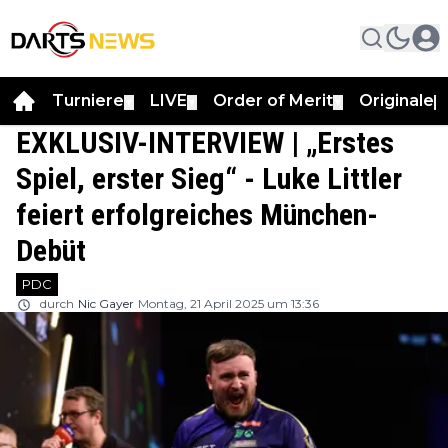
Turniere
LIVE
Order of Merit
Originale
▼
▼
▼
▼
EXKLUSIV-INTERVIEW | „Erstes
Spiel, erster Sieg“ - Luke Littler
feiert erfolgreiches München-
Debüt
PDC
durch
Nic Gayer
Montag, 21 April 2025 um 13:36