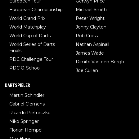
European Tour
Gerwyn Price
European Championship
Michael Smith
World Grand Prix
Peter Wright
World Matchplay
Jonny Clayton
World Cup of Darts
Rob Cross
World Series of Darts
Nathan Aspinall
Finals
James Wade
PDC Challenge Tour
Dimitri Van den Bergh
PDC Q-School
Joe Cullen
DARTSPIELER
Martin Schindler
Gabriel Clemens
Ricardo Pietreczko
Niko Springer
Florian Hempel
Max Hopp